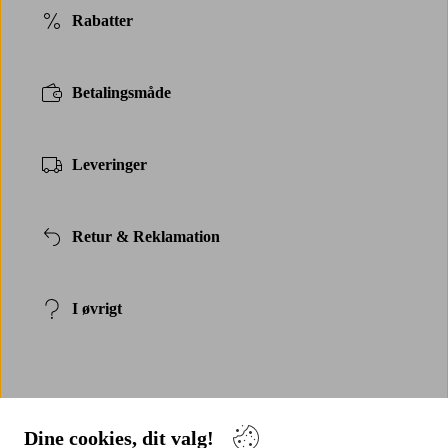
Rabatter
Betalingsmåde
Leveringer
Retur & Reklamation
I øvrigt
Dine cookies, dit valg!