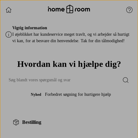
Fortsæt med at shoppe
Kund
Vigtig information
I øjeblikket har kundeservice meget travlt, og vi arbejder så hurtigt
vi kan, for at besvare din henvendelse. Tak for din tålmodighed!
Hvordan kan vi hjælpe dig?
Submi
Forbedret søgning for hurtigere hjælp
Nyhed
Bestilling