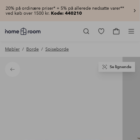
20% på ordinære priser* + 5% på allerede nedsatte varer**
ved køb over 1500 kr.
Kode: 440210
Homeroom
–
Gå
Gå
Pro
Alt
til
til
for
favoritmarkered
indkøbsku
Møbler
Borde
Spiseborde
hjemmet
produkter
til
lav
pris
Se lignende
Tilbage