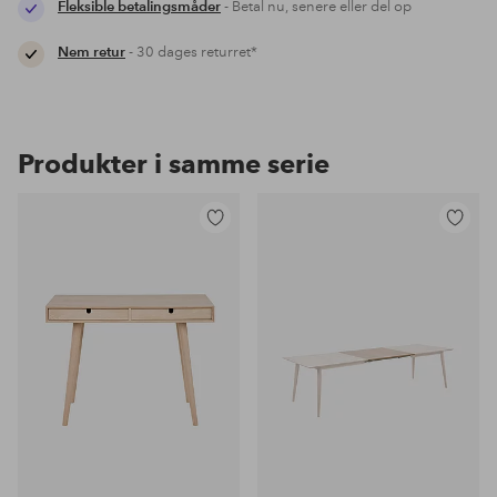
Fleksible betalingsmåder
- Betal nu, senere eller del op
Nem retur
- 30 dages returret*
Produkter i samme serie
Tilføj
Tilføj
til
til
favoritter
favoritter