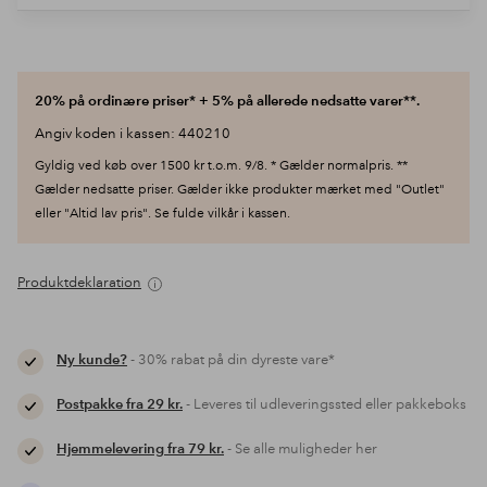
20% på ordinære priser* + 5% på allerede nedsatte varer**.
Angiv koden i kassen: 440210
Gyldig ved køb over 1500 kr t.o.m. 9/8. * Gælder normalpris. **
Gælder nedsatte priser. Gælder ikke produkter mærket med "Outlet"
eller "Altid lav pris". Se fulde vilkår i kassen.
Produktdeklaration
Ny kunde?
- 30% rabat på din dyreste vare*
Postpakke fra 29 kr.
- Leveres til udleveringssted eller pakkeboks
Hjemmelevering fra 79 kr.
- Se alle muligheder her