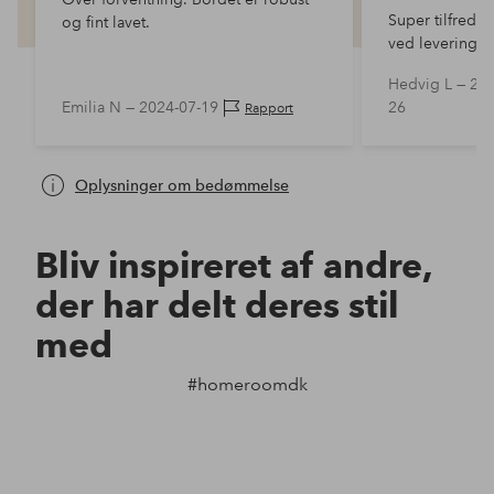
Super tilfredse
og fint lavet.
ved levering p
til udtræk. De
Hedvig L —
202
skal være to! 
Emilia N —
2024-07-19
26
Rapport
supersmukt, o
Oplysninger om bedømmelse
Bliv inspireret af andre,
der har delt deres stil
med
#homeroomdk