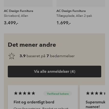
AC Design Furniture
AC Design Furniture
Skrivebord, Allan
Tillægsplade, Allan 2-pak
3.499,-
1.699,-
Det mener andre
3.9
baseret på
7
bedømmelser
Vis alle anmeldelser (4)
Verifierad købere
Fint og ordentligt bord
Supersmukt s
nuance!
Over forventning. Bordet er robust