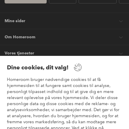
Mine sider
Om Homeroom
Vores tjenester
Dine cookies, dit valg!
Vilkår
Homeroom bruger nødvendige cookies til at få
hjemmesiden til at fungere samt cookies til analyse,
Venner
personligt tilpasset indhold og til at give dig en mere
relevant oplevelse på vores hjemmeside. Vi deler disse
personlige data og disse cookies med de reklame- og
analysevirksomheder, vi samarbejder med. Det gør vi for
Sikre betalinger
at analysere, hvordan du bruger hjemmesiden, og for at
Vil du vide mere om
vores betalingsmuligheder
?
fremme vores markedsføring, så du kan modtage mere
elpy
personligt tilpassede annoncer. Ved at klikke på