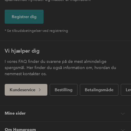
Registrer dig
* Se tilbudsbetingelser ved registrering
Vi hjælper dig
I vores FAQ finder du svarene på de mest almindelige
spørgsmål. Her finder du også information om, hvordan du
nemmest kontakter os.
Kundeservice
Bestilling
Betalingsmåde
Le
Mine sider
Om Homeroom