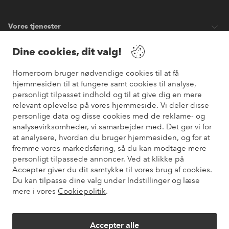
Vores tjenester
Dine cookies, dit valg!
Vilkår
Homeroom bruger nødvendige cookies til at få
hjemmesiden til at fungere samt cookies til analyse,
Venner
personligt tilpasset indhold og til at give dig en mere
relevant oplevelse på vores hjemmeside. Vi deler disse
personlige data og disse cookies med de reklame- og
analysevirksomheder, vi samarbejder med. Det gør vi for
Sikre betalinger
at analysere, hvordan du bruger hjemmesiden, og for at
Vil du vide mere om
vores betalingsmuligheder
?
fremme vores markedsføring, så du kan modtage mere
elpy
personligt tilpassede annoncer. Ved at klikke på
Accepter giver du dit samtykke til vores brug af cookies.
Du kan tilpasse dine valg under Indstillinger og læse
mere i vores
Cookiepolitik
.
Danmark - Vælg land
Accepter alle