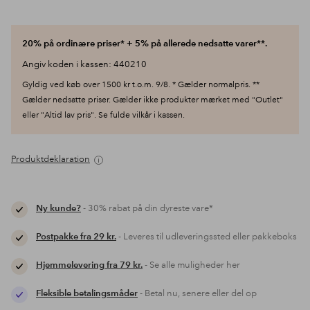
20% på ordinære priser* + 5% på allerede nedsatte varer**.
Angiv koden i kassen: 440210
Gyldig ved køb over 1500 kr t.o.m. 9/8. * Gælder normalpris. **
Gælder nedsatte priser. Gælder ikke produkter mærket med "Outlet"
eller "Altid lav pris". Se fulde vilkår i kassen.
Produktdeklaration
Ny kunde?
- 30% rabat på din dyreste vare*
Postpakke fra 29 kr.
- Leveres til udleveringssted eller pakkeboks
Hjemmelevering fra 79 kr.
- Se alle muligheder her
Fleksible betalingsmåder
- Betal nu, senere eller del op