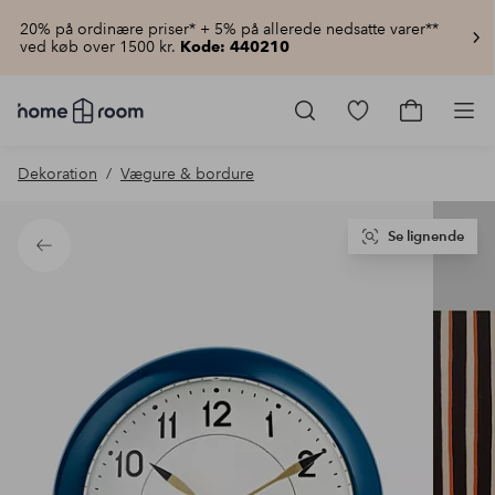
20% på ordinære priser* + 5% på allerede nedsatte varer**
ved køb over 1500 kr.
Kode: 440210
Homeroom
–
Gå
Gå
Pro
Alt
til
til
for
favoritmarkered
indkøbsku
Dekoration
Vægure & bordure
hjemmet
produkter
til
lav
pris
Se lignende
Tilbage