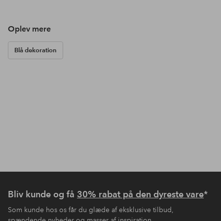
Oplev mere
Blå dekoration
Bliv kunde og få
30% rabat på den dyreste vare
*
Som kunde hos os får du glæde af eksklusive tilbud,
spændende nyheder og masser af inspiration.