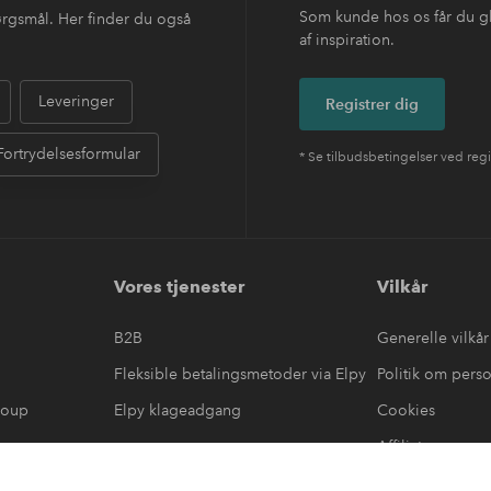
Som kunde hos os får du g
ørgsmål. Her finder du også
af inspiration.
Leveringer
Registrer dig
Fortrydelsesformular
* Se tilbudsbetingelser ved regi
Vores tjenester
Vilkår
B2B
Generelle vilkår
Fleksible betalingsmetoder via Elpy
Politik om pers
roup
Elpy klageadgang
Cookies
Affiliate
læring
#yeshomeroom