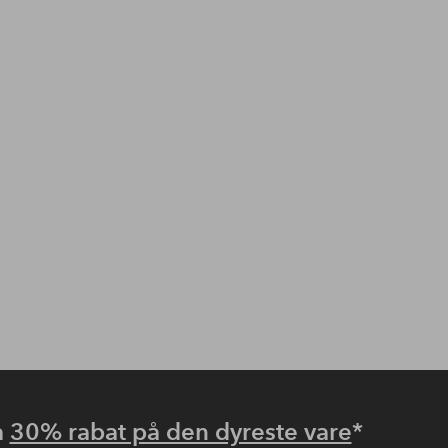
å
30% rabat på den dyreste vare
*