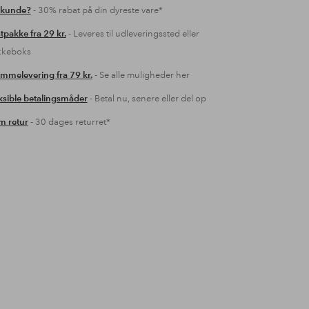
 kunde?
- 30% rabat på din dyreste vare*
tpakke fra 29 kr.
- Leveres til udleveringssted eller
kkeboks
mmelevering fra 79 kr.
- Se alle muligheder her
ksible betalingsmåder
- Betal nu, senere eller del op
 retur
- 30 dages returret*