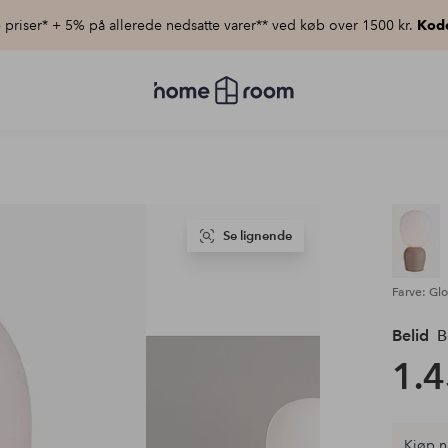
priser* + 5% på allerede nedsatte varer** ved køb over 1500 kr.
Kod
Homeroom
–
Alt
for
hjemmet
til
lav
pris
Se lignende
Farve: Gl
Belid
B
1.4
Kjøp n