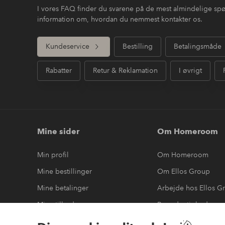
I vores FAQ finder du svarene på de mest almindelige sp
information om, hvordan du nemmest kontakter os.
Kundeservice
Bestilling
Betalingsmåde
Rabatter
Retur & Reklamation
I øvrigt
Mine sider
Om Homeroom
Min profil
Om Homeroom
Mine bestillinger
Om Ellos Group
Mine betalinger
Arbejde hos Ellos G
Mine tilbud
Bæredygtighed
Mine returneringer
Tilgængelighedserk