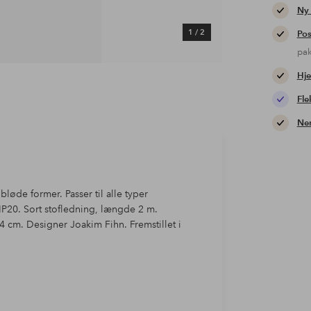
Ny
1
/
2
Pos
pa
Hje
Fle
Nem
bløde former. Passer til alle typer
 IP20. Sort stofledning, længde 2 m.
 cm. Designer Joakim Fihn. Fremstillet i