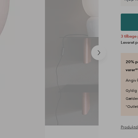
3 tilbage 
Leveret p
Næste
produkt
20% på
varer**
Angiv 
Gyldig 
Gælder
"Outlet"
Produktd