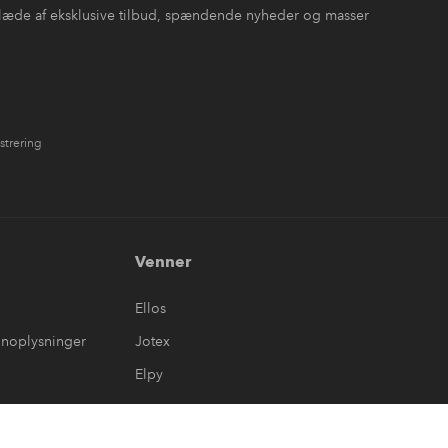
læde af eksklusive tilbud, spændende nyheder og masser
strering
Venner
Ellos
onoplysninger
Jotex
Elpy