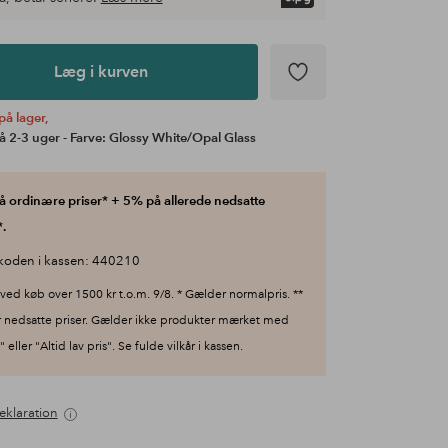
Læg i kurven
på lager,
å 2-3 uger - Farve: Glossy White/Opal Glass
 ordinære priser* + 5% på allerede nedsatte
.
koden i kassen: 440210
ved køb over 1500 kr t.o.m. 9/8. * Gælder normalpris. **
 nedsatte priser. Gælder ikke produkter mærket med
 eller "Altid lav pris". Se fulde vilkår i kassen.
eklaration