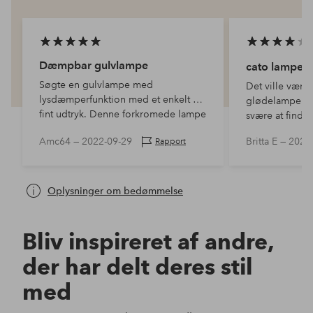
Dæmpbar gulvlampe
cato lampe
Søgte en gulvlampe med
Det ville være 
lysdæmperfunktion med et enkelt o
glødelampe var
fint udtryk. Denne forkromede lampe
svære at finde!
passer perfekt i mit hjem.
Amc64 —
2022-09-29
Britta E —
2025
Rapport
Oplysninger om bedømmelse
Bliv inspireret af andre,
der har delt deres stil
med