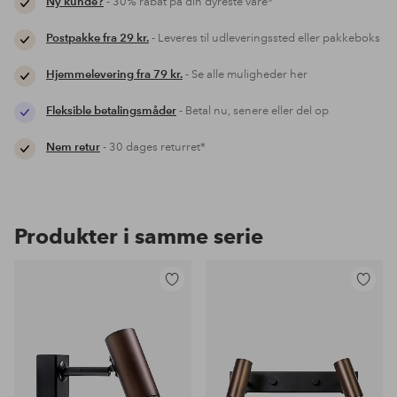
Ny kunde?
- 30% rabat på din dyreste vare*
Postpakke fra 29 kr.
- Leveres til udleveringssted eller pakkeboks
Hjemmelevering fra 79 kr.
- Se alle muligheder her
Fleksible betalingsmåder
- Betal nu, senere eller del op
Nem retur
- 30 dages returret*
Produkter i samme serie
Tilføj
Tilføj
til
til
favoritter
favoritter