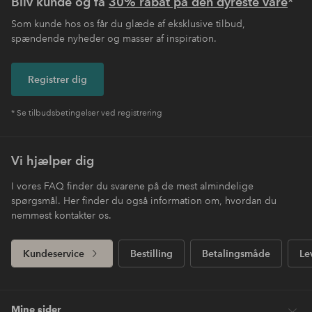
Bliv kunde og få
30% rabat på den dyreste vare
*
Som kunde hos os får du glæde af eksklusive tilbud,
spændende nyheder og masser af inspiration.
Registrer dig
* Se tilbudsbetingelser ved registrering
Vi hjælper dig
I vores FAQ finder du svarene på de mest almindelige
spørgsmål. Her finder du også information om, hvordan du
nemmest kontakter os.
Kundeservice
Bestilling
Betalingsmåde
Le
Mine sider