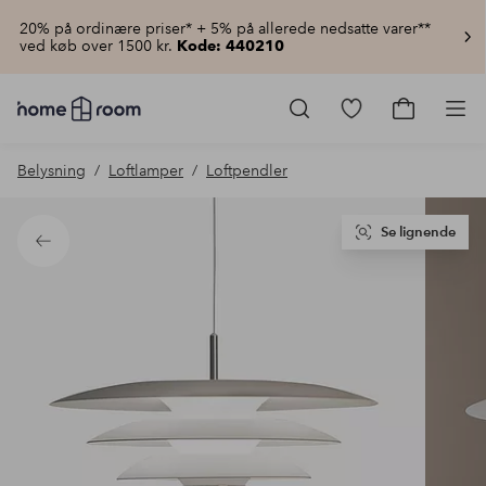
20% på ordinære priser* + 5% på allerede nedsatte varer**
ved køb over 1500 kr.
Kode: 440210
Homeroom
–
Gå
Gå
Pro
Alt
til
til
for
favoritmarkered
indkøbsku
Belysning
Loftlamper
Loftpendler
hjemmet
produkter
til
lav
pris
Se lignende
Tilbage