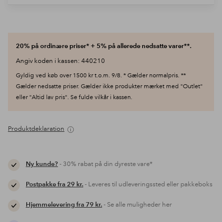
20% på ordinære priser* + 5% på allerede nedsatte varer**.
Angiv koden i kassen: 440210
Gyldig ved køb over 1500 kr t.o.m. 9/8. * Gælder normalpris. **
Gælder nedsatte priser. Gælder ikke produkter mærket med "Outlet"
eller "Altid lav pris". Se fulde vilkår i kassen.
Produktdeklaration
Ny kunde?
- 30% rabat på din dyreste vare*
Postpakke fra 29 kr.
- Leveres til udleveringssted eller pakkeboks
Hjemmelevering fra 79 kr.
- Se alle muligheder her