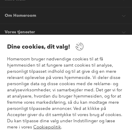
Om Homeroom
Vores tjenester
Dine cookies, dit valg!
Vilkår
Homeroom bruger nødvendige cookies til at få
hjemmesiden til at fungere samt cookies til analyse,
Venner
personligt tilpasset indhold og til at give dig en mere
relevant oplevelse på vores hjemmeside. Vi deler disse
personlige data og disse cookies med de reklame- og
analysevirksomheder, vi samarbejder med. Det gør vi for
Sikre betalinger
at analysere, hvordan du bruger hjemmesiden, og for at
Vil du vide mere om
vores betalingsmuligheder
?
fremme vores markedsføring, så du kan modtage mere
elpy
personligt tilpassede annoncer. Ved at klikke på
Accepter giver du dit samtykke til vores brug af cookies.
Du kan tilpasse dine valg under Indstillinger og læse
mere i vores
Cookiepolitik
.