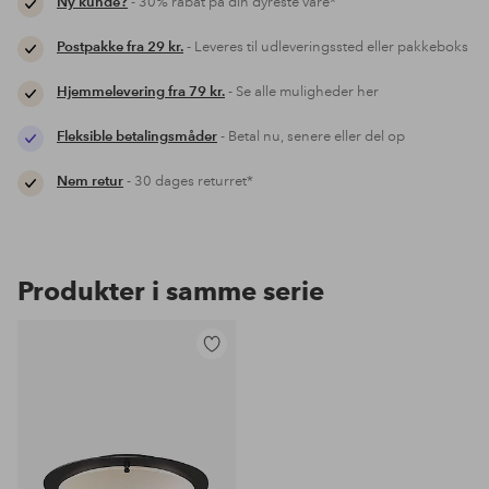
Ny kunde?
- 30% rabat på din dyreste vare*
Postpakke fra 29 kr.
- Leveres til udleveringssted eller pakkeboks
Hjemmelevering fra 79 kr.
- Se alle muligheder her
Fleksible betalingsmåder
- Betal nu, senere eller del op
Nem retur
- 30 dages returret*
Produkter i samme serie
Tilføj
til
favoritter