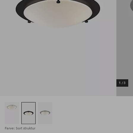
1
/
3
Farve: Sort struktur