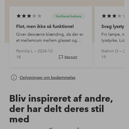
Verifierad købere
Flot, men ikke så funktionel
Svag lysstyrk
Giver desværre blænding, da der er
Fin lampe, me
et mellemrum mellem glasset og
lysstyrke. Lidt s
metallet. Meget ærgerligt, da den
Pernilla L —
2024-12-
Nahrin O —
202
ellers er flot. Solide materialer og
18
19
Rapport
elegant design. Fungerer måske
bedr…
Oplysninger om bedømmelse
Bliv inspireret af andre,
der har delt deres stil
med