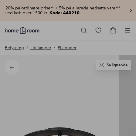
20% på ordinære priser* + 5% på allerede nedsatte varer**
ved køb over 1500 kr.
Kode: 440210
Homeroom
–
Gå
Gå
Pro
Alt
til
til
for
favoritmarkered
indkøbsku
Belysning
Loftlamper
Plafonder
hjemmet
produkter
til
lav
pris
Se lignende
Tilbage