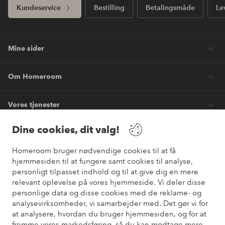
Kundeservice
Bestilling
Betalingsmåde
Le
Mine sider
Om Homeroom
Vores tjenester
Dine cookies, dit valg!
Vilkår
Homeroom bruger nødvendige cookies til at få
Venner
hjemmesiden til at fungere samt cookies til analyse,
personligt tilpasset indhold og til at give dig en mere
relevant oplevelse på vores hjemmeside. Vi deler disse
personlige data og disse cookies med de reklame- og
analysevirksomheder, vi samarbejder med. Det gør vi for
Sikre betalinger
at analysere, hvordan du bruger hjemmesiden, og for at
Vil du vide mere om
vores betalingsmuligheder
?
fremme vores markedsføring, så du kan modtage mere