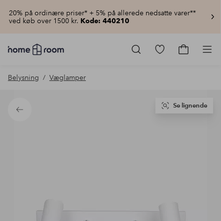
20% på ordinære priser* + 5% på allerede nedsatte varer**
ved køb over 1500 kr.
Kode: 440210
Homeroom
–
Gå
Gå
Pro
Alt
til
til
for
favoritmarkered
indkøbsku
Belysning
Væglamper
hjemmet
produkter
til
lav
pris
Se lignende
Tilbage