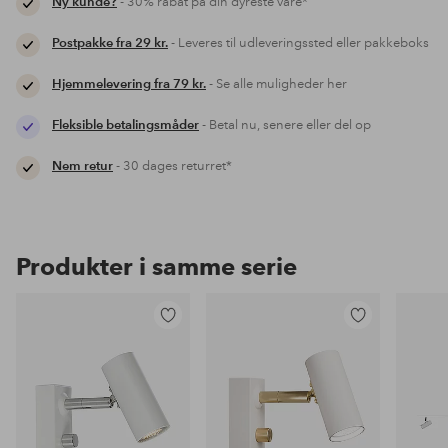
Ny kunde?
- 30% rabat på din dyreste vare*
Postpakke fra 29 kr.
- Leveres til udleveringssted eller pakkeboks
Hjemmelevering fra 79 kr.
- Se alle muligheder her
Fleksible betalingsmåder
- Betal nu, senere eller del op
Nem retur
- 30 dages returret*
Produkter i samme serie
Tilføj
Tilføj
til
til
favoritter
favoritter