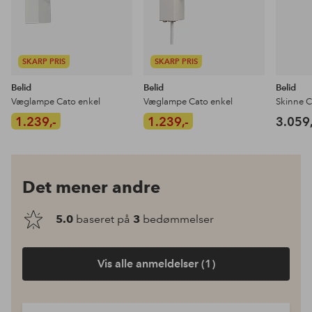
SKARP PRIS
SKARP PRIS
Belid
Belid
Belid
Væglampe Cato enkel
Væglampe Cato enkel
Skinne C
1.239,-
1.239,-
3.059,
Det mener andre
5.0
baseret på
3
bedømmelser
Vis alle anmeldelser (1)