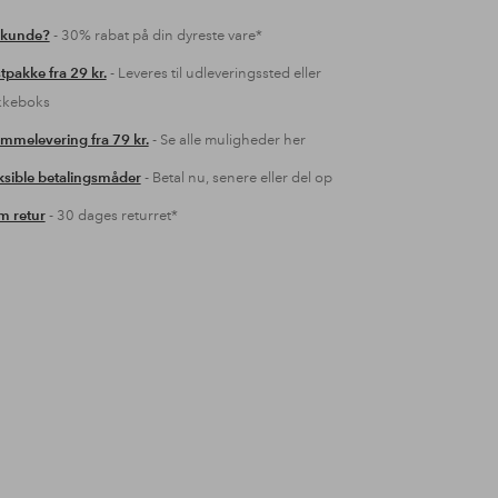
 kunde?
- 30% rabat på din dyreste vare*
tpakke fra 29 kr.
- Leveres til udleveringssted eller
kkeboks
mmelevering fra 79 kr.
- Se alle muligheder her
ksible betalingsmåder
- Betal nu, senere eller del op
 retur
- 30 dages returret*