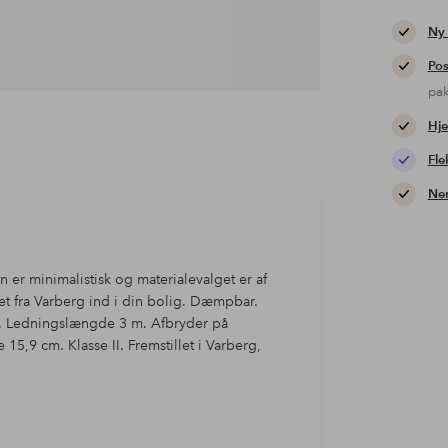
Ny
Pos
pa
Hje
Fle
Nem
n er minimalistisk og materialevalget er af
yset fra Varberg ind i din bolig. Dæmpbar.
0. Ledningslængde 3 m. Afbryder på
,9 cm. Klasse II. Fremstillet i Varberg,