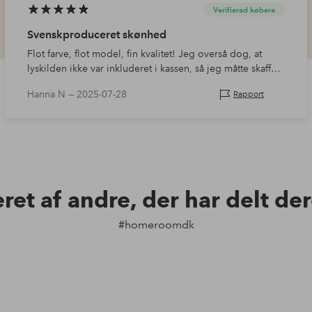
Verifierad købere
Svenskproduceret skønhed
Flot farve, flot model, fin kvalitet! Jeg overså dog, at
lyskilden ikke var inkluderet i kassen, så jeg måtte skaffe
den selv.
Hanna N —
2025-07-28
Rapport
eret af andre, der har delt de
#homeroomdk