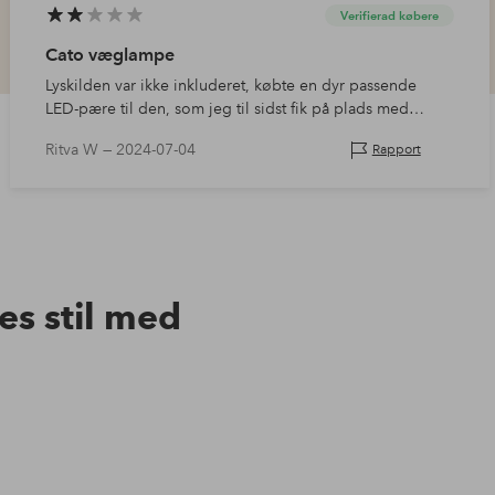
Verifierad købere
Cato væglampe
Lyskilden var ikke inkluderet, købte en dyr passende
LED-pære til den, som jeg til sidst fik på plads med
hjælp af tape, og lyset fra lampen var alt for gult, dårligt
Ritva W —
2024-07-04
Rapport
køb!
res stil med