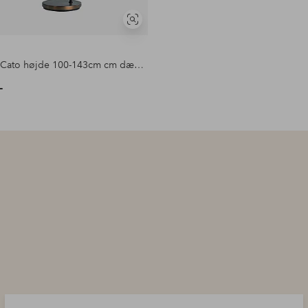
Se
lignende
Gulvlampe Cato højde 100-143cm cm dæmpbar
-