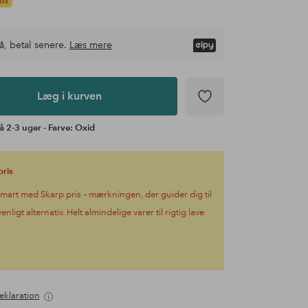
IS
å, betal senere.
Læs mere
Læg i kurven
å 2-3 uger - Farve: Oxid
pris
mart med Skarp pris – mærkningen, der guider dig til
venligt alternativ. Helt almindelige varer til rigtig lave
eklaration