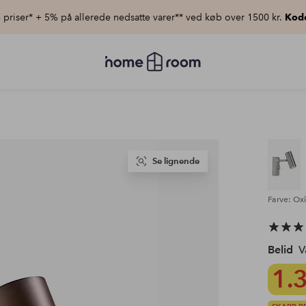
priser* + 5% på allerede nedsatte varer** ved køb over 1500 kr.
Kod
Homeroom
–
Alt
for
hjemmet
til
lav
pris
Se lignende
Farve: Ox
Belid
V
1.3