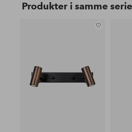
Produkter i samme seri
Tilføj
til
favoritter