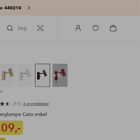
e: 440210
Lu
Søg
Billedsøgning
Log
Gå
Gå
ind
til
til
på
favoritmarkerede
indkøbskur
Homeroom
produkter
+5
id
11
3 anmeldelser
æglampe Cato enkel
09,-