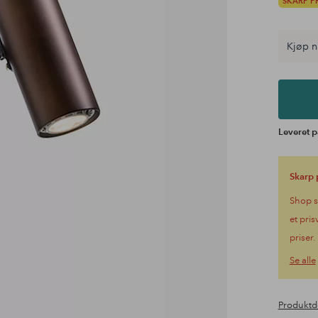
SKARP PR
Kjøp n
Leveret p
Skarp 
Shop s
et pris
priser.
Se alle
Produktd