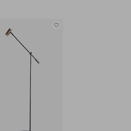
e
Tilføj
til
favoritter