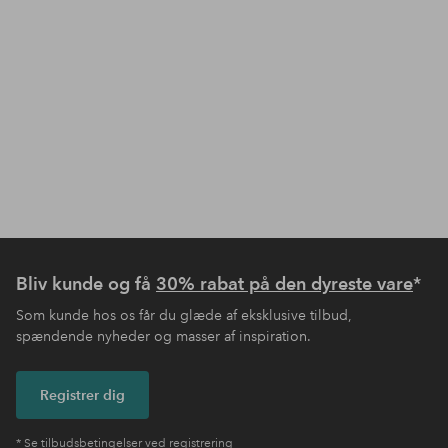
Bliv kunde og få
30% rabat på den dyreste vare
*
Som kunde hos os får du glæde af eksklusive tilbud,
spændende nyheder og masser af inspiration.
Registrer dig
* Se tilbudsbetingelser ved registrering