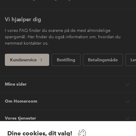
Vi hjælper dig
I vores FAQ finder du svarene på de mest almindelige
spørgsmål. Her finder du også information om, hvordan du
nemmest kontakter os.
Kundeservice
Bestilling
Betalingsmåde
Le
Mine sider
Om Homeroom
Vores tjenester
Dine cookies, dit valg!
Vilkår