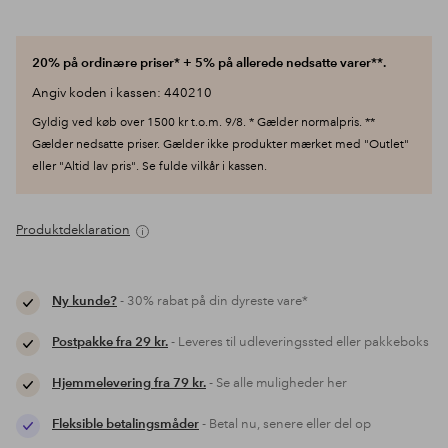
20% på ordinære priser* + 5% på allerede nedsatte varer**.
Angiv koden i kassen: 440210
Gyldig ved køb over 1500 kr t.o.m. 9/8. * Gælder normalpris. **
Gælder nedsatte priser. Gælder ikke produkter mærket med "Outlet"
eller "Altid lav pris". Se fulde vilkår i kassen.
Produktdeklaration
Ny kunde?
- 30% rabat på din dyreste vare*
Postpakke fra 29 kr.
- Leveres til udleveringssted eller pakkeboks
Hjemmelevering fra 79 kr.
- Se alle muligheder her
Fleksible betalingsmåder
- Betal nu, senere eller del op