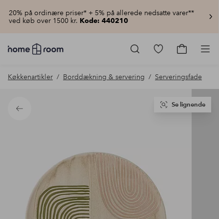
20% på ordinære priser* + 5% på allerede nedsatte varer**
ved køb over 1500 kr.
Kode: 440210
Homeroom
–
Gå
Gå
Pro
Alt
til
til
for
favoritmarkered
indkøbsku
Køkkenartikler
Borddækning & servering
Serveringsfade
hjemmet
produkter
til
lav
pris
Se lignende
Tilbage