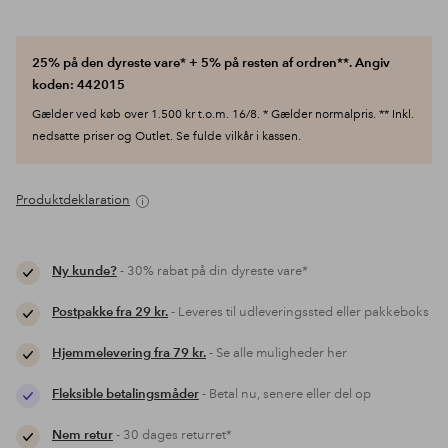
25% på den dyreste vare* + 5% på resten af ordren**. Angiv
koden: 442015
Gælder ved køb over 1.500 kr t.o.m. 16/8. * Gælder normalpris. ** Inkl.
nedsatte priser og Outlet. Se fulde vilkår i kassen.
Produktdeklaration
Ny kunde?
- 30% rabat på din dyreste vare*
Postpakke fra 29 kr.
- Leveres til udleveringssted eller pakkeboks
Hjemmelevering fra 79 kr.
- Se alle muligheder her
Fleksible betalingsmåder
- Betal nu, senere eller del op
Nem retur
- 30 dages returret*