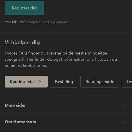
Registrer dig
* Se tilbudsbetingelser ved registrering
Vi hjælper dig
I vores FAQ finder du svarene på de mest almindelige
spørgsmål. Her finder du også information om, hvordan du
nemmest kontakter os.
Kundeservice
Bestilling
Betalingsmåde
Le
Mine sider
Om Homeroom