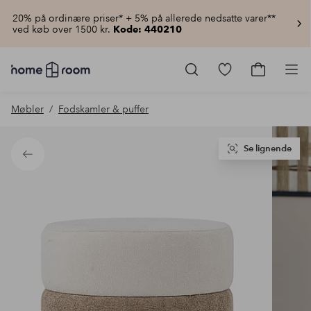
20% på ordinære priser* + 5% på allerede nedsatte varer**
ved køb over 1500 kr.
Kode: 440210
Homeroom
–
Gå
Gå
Pro
Alt
til
til
for
favoritmarkered
indkøbsku
Møbler
Fodskamler & puffer
hjemmet
produkter
til
lav
pris
Se lignende
Tilbage