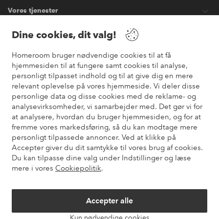
Vores tjenester
Dine cookies, dit valg!
Vilkår
Homeroom bruger nødvendige cookies til at få
hjemmesiden til at fungere samt cookies til analyse,
Venner
personligt tilpasset indhold og til at give dig en mere
relevant oplevelse på vores hjemmeside. Vi deler disse
personlige data og disse cookies med de reklame- og
analysevirksomheder, vi samarbejder med. Det gør vi for
Sikre betalinger
at analysere, hvordan du bruger hjemmesiden, og for at
Vil du vide mere om
vores betalingsmuligheder
?
fremme vores markedsføring, så du kan modtage mere
elpy
personligt tilpassede annoncer. Ved at klikke på
Accepter giver du dit samtykke til vores brug af cookies.
Du kan tilpasse dine valg under Indstillinger og læse
mere i vores
Cookiepolitik
.
Danmark - Vælg land
Accepter alle
Instagram
Facebook
Pinterest
Youtube
Kun nødvendige cookies