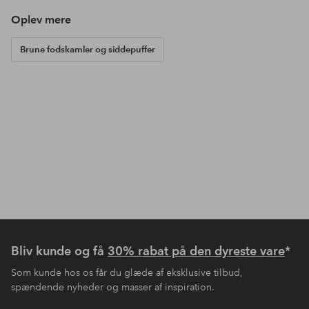
Oplev mere
Brune fodskamler og siddepuffer
Bliv kunde og få
30% rabat på den dyreste vare
*
Som kunde hos os får du glæde af eksklusive tilbud,
spændende nyheder og masser af inspiration.