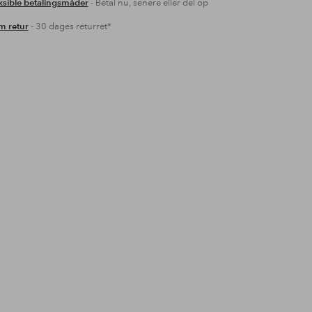
ksible betalingsmåder
- Betal nu, senere eller del op
 retur
- 30 dages returret*