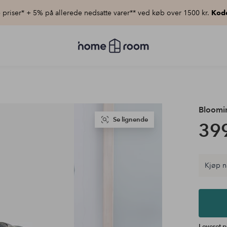
priser* + 5% på allerede nedsatte varer** ved køb over 1500 kr.
Kod
Homeroom
–
Alt
for
hjemmet
til
lav
pris
Bloomin
Se lignende
399
Kjøp n
Leveret p