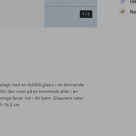
Fle
Nem
1
/
2
belagt med en dybblå glasur i en skinnende
m. Stil den oven på en kommode eller i en
nge farver ind i dit hjem. Glasurens natur
x h 16,5 cm