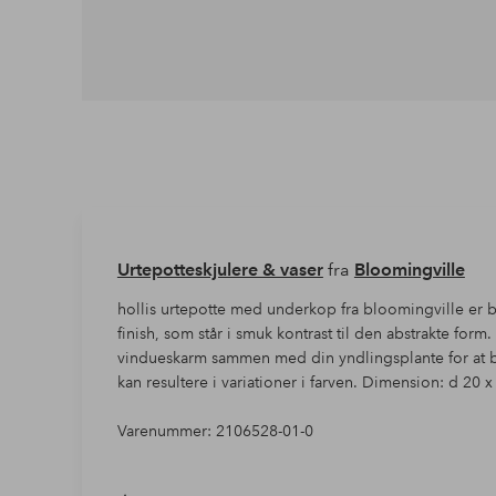
Urtepotteskjulere & vaser
fra
Bloomingville
hollis urtepotte med underkop fra bloomingville er 
finish, som står i smuk kontrast til den abstrakte for
vindueskarm sammen med din yndlingsplante for at bri
kan resultere i variationer i farven. Dimension: d 20 
Varenummer: 2106528-01-0