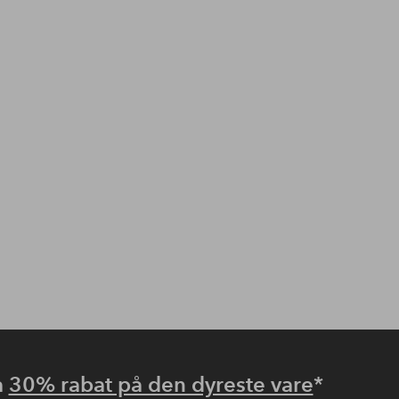
å
30% rabat på den dyreste vare
*