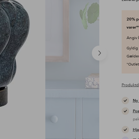
20% på
varer**
Angiv 
Gyldig 
Næste
Gælder
produkt
"Outlet"
Produktd
Ny
Pos
pa
Hje