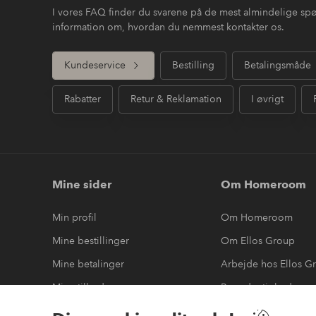
I vores FAQ finder du svarene på de mest almindelige sp
information om, hvordan du nemmest kontakter os.
Kundeservice
Bestilling
Betalingsmåde
Rabatter
Retur & Reklamation
I øvrigt
Mine sider
Om Homeroom
Min profil
Om Homeroom
Mine bestillinger
Om Ellos Group
Mine betalinger
Arbejde hos Ellos G
Mine tilbud
Bæredygtighed
Mine returneringer
Tilgængelighedserk