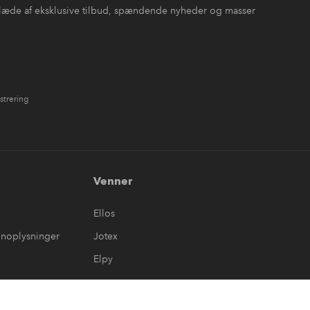
læde af eksklusive tilbud, spændende nyheder og masser
strering
Venner
Ellos
onoplysninger
Jotex
Elpy