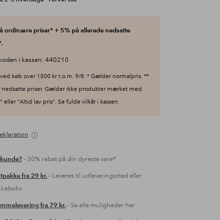
 ordinære priser* + 5% på allerede nedsatte
.
koden i kassen: 440210
ved køb over 1500 kr t.o.m. 9/8. * Gælder normalpris. **
 nedsatte priser. Gælder ikke produkter mærket med
 eller "Altid lav pris". Se fulde vilkår i kassen.
eklaration
 kunde?
- 30% rabat på din dyreste vare*
tpakke fra 29 kr.
- Leveres til udleveringssted eller
kkeboks
mmelevering fra 79 kr.
- Se alle muligheder her