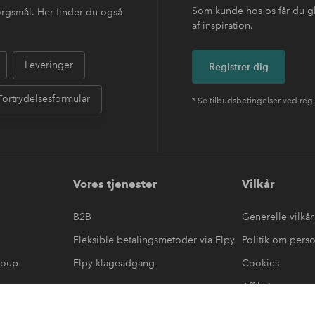
Som kunde hos os får du g
ørgsmål. Her finder du også
af inspiration.
Leveringer
Registrer dig
Fortrydelsesformular
* Se tilbudsbetingelser ved regi
Vores tjenester
Vilkår
B2B
Generelle vilkår
Fleksible betalingsmetoder via Elpy
Politik om pers
roup
Elpy klageadgang
Cookies
Affiliate
læring
#yeshomeroom