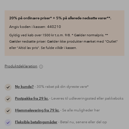
20% på ordinære priser* + 5% på allerede nedsatte varer**.
Angiv koden i kassen: 440210
Gyldig ved køb over 1500 kr t.o.m. 9/8. * Gælder normalpris. **
Gælder nedsatte priser. Gælder ikke produkter mærket med "Outlet"
eller "Altid lav pris". Se fulde vilkår i kassen.
Produktdeklaration
Ny kunde?
- 30% rabat på din dyreste vare*
Postpakke fra 29 kr.
- Leveres til udleveringssted eller pakkeboks
Hjemmelevering fra 79 kr.
- Se alle muligheder her
Fleksible betalingsmåder
- Betal nu, senere eller del op