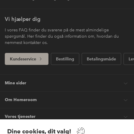
Vi hjælper dig
I vores FAQ finder du svarene på de mest almindelige
spørgsmål. Her finder du også information om, hvordan du
nemmest kontakter os.
Kundeservice
Bestilling
Betalingsmåde
Le
Mine sider
Om Homeroom
Vores tjenester
Dine cookies, dit valg!
Vilkår