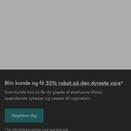
Bliv kunde og få
30% rabat på den dyreste vare
*
Som kunde hos os får du glæde af eksklusive tilbud,
spændende nyheder og masser af inspiration.
Registrer dig
* Se tilbudsbetingelser ved registrering