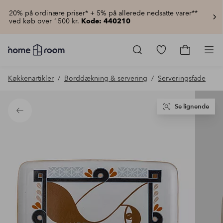
20% på ordinære priser* + 5% på allerede nedsatte varer**
ved køb over 1500 kr.
Kode: 440210
Homeroom
–
Gå
Gå
Pro
Alt
til
til
for
favoritmarkered
indkøbsku
Køkkenartikler
Borddækning & servering
Serveringsfade
hjemmet
produkter
til
lav
pris
Se lignende
Tilbage