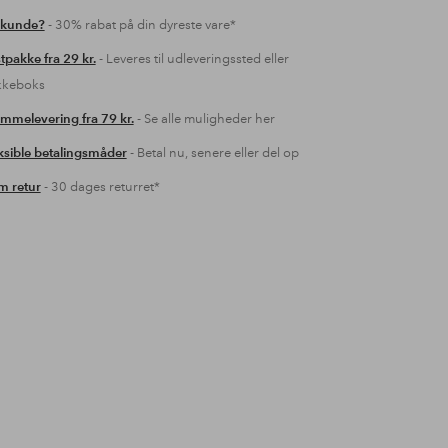
 kunde?
- 30% rabat på din dyreste vare*
tpakke fra 29 kr.
- Leveres til udleveringssted eller
kkeboks
mmelevering fra 79 kr.
- Se alle muligheder her
ksible betalingsmåder
- Betal nu, senere eller del op
 retur
- 30 dages returret*