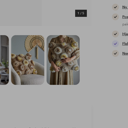
Ny
1
/
5
Pos
pa
Hje
Fle
Nem