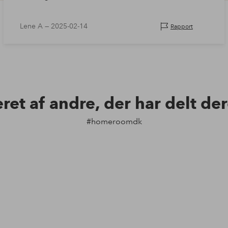
Lene A —
2025-02-14
Rapport
eret af andre, der har delt de
#homeroomdk