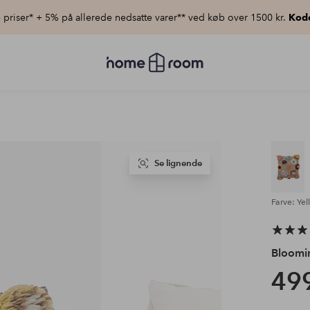
priser* + 5% på allerede nedsatte varer** ved køb over 1500 kr.
Kod
Homeroom
–
Alt
for
hjemmet
til
lav
pris
Se lignende
Farve: Yel
Bloomin
499