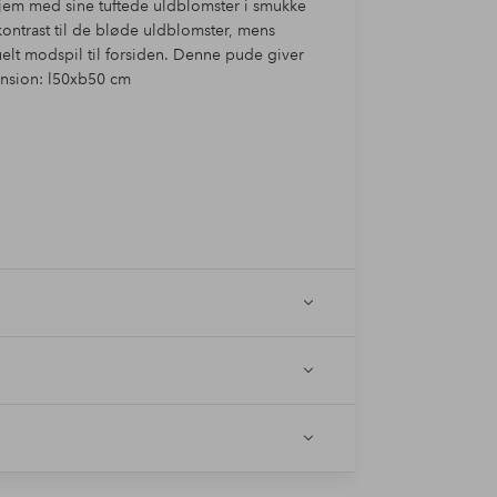
hjem med sine tuftede uldblomster i smukke
ontrast til de bløde uldblomster, mens
uelt modspil til forsiden. Denne pude giver
ension: l50xb50 cm