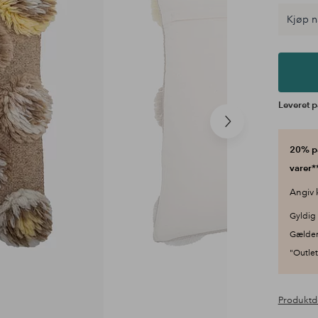
Kjøp n
Leveret p
Næste
produkt
20% på
varer**
Angiv 
Gyldig 
Gælder
"Outlet"
Produktd