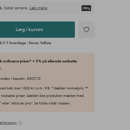
å, betal senere.
Læs mere
Læg i kurven
å 5-7 hverdage - Farve: Yellow
 ordinære priser* + 5% på allerede nedsatte
.
koden i kassen: 440210
ved køb over 1500 kr t.o.m. 9/8. * Gælder normalpris. **
 nedsatte priser. Gælder ikke produkter mærket med
 eller "Altid lav pris". Se fulde vilkår i kassen.
eklaration