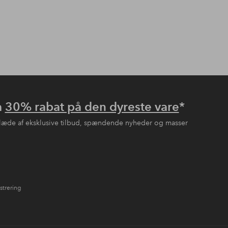
å
30% rabat på den dyreste vare
*
læde af eksklusive tilbud, spændende nyheder og masser
strering