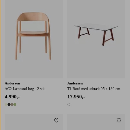
Andersen
Andersen
AC2 Lænestol bøg - 2 stk.
T1 Bord med udtræk 95 x 180 cm
4.990,-
17.950,-
4 farver
1 farve
Tilføj til favoritter
Tilføj