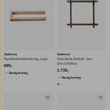
Andersen
Andersen
Papirhåndklædeholder Eg, 2-pak
Treat Hylde Dobbelt - Stor
50x12xH50cm
699,-
1.739,-
Hurtig levering
Hurtig levering
1 farve
3 farver
Tilføj til favoritter
Tilføj