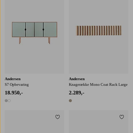
Andersen
Andersen
S7 Opbevaring
Knagerække Mono Coat Rack Large
18.950,-
2.289,-
2 farver
1 farve
Tilføj til favoritter
Tilføj