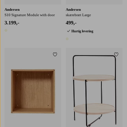
Andersen
Andersen
S10 Signature Module with door
skærebræt Large
3.199,-
499,-
Hurtig levering
1 farve
1 farve
Tilføj til favoritter
Tilføj