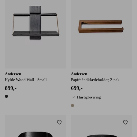
Andersen
Andersen
Hylde Wood Wall - Small
Papirhåndklædeholder, 2-pak
899,-
699,-
Hurtig levering
1 farve
1 farve
Tilføj til favoritter
Tilføj