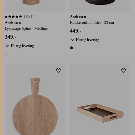
1,0
(1)
Andersen
1,0 baseret på 1 bedømmelser
Køkkenrulleholder - 33 cm
Andersen
Lysestage Spinn - Medium
449,-
349,-
Hurtig levering
Hurtig levering
2 farver
1 farve
Tilføj til favoritter
Tilføj