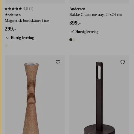
4,0
(1)
Andersen
4,0 baseret på 1 bedømmelser
Bakke Create me tray, 24x24 cm
Andersen
Magnetisk bordskåner i træ
399,-
299,-
Hurtig levering
Hurtig levering
2 farver
1 farve
Tilføj til favoritter
Tilføj