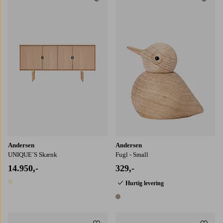
Tilføj til favoritter
Tilføj
Andersen
Andersen
UNIQUE´S Skænk
Fugl - Small
14.950,-
329,-
Hurtig levering
1 farve
1 farve