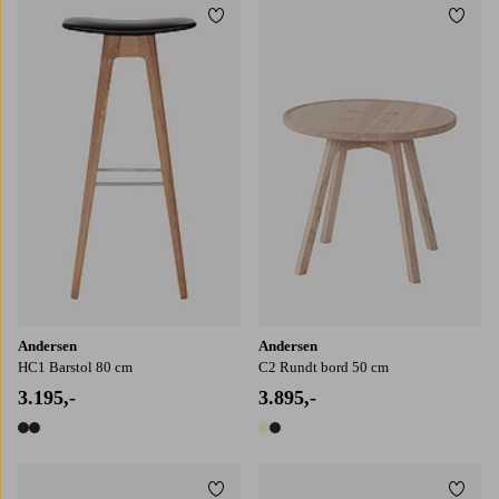
Tilføj til favoritter
Tilføj
Andersen
Andersen
HC1 Barstol 80 cm
C2 Rundt bord 50 cm
3.195,-
3.895,-
2 farver
2 farver
Tilføj til favoritter
Tilføj