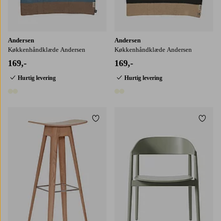
Andersen
Andersen
Køkkenhåndklæde Andersen
Køkkenhåndklæde Andersen
169,-
169,-
Hurtig levering
Hurtig levering
2 farver
2 farver
Tilføj til favoritter
Tilføj