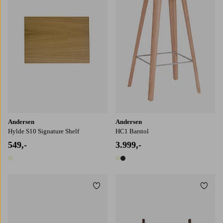
Andersen
Andersen
Hylde S10 Signature Shelf
HC1 Barstol
549,-
3.999,-
1 farve
2 farver
Tilføj til favoritter
Tilføj