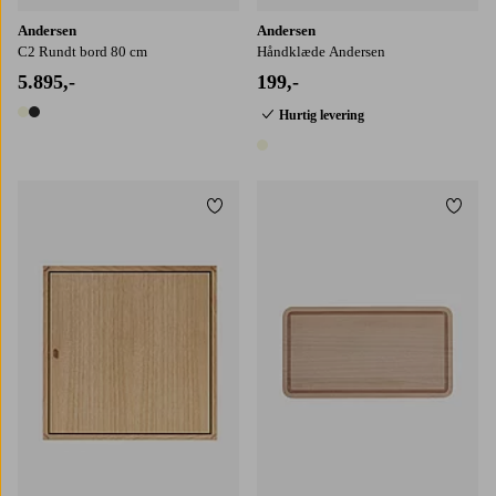
Andersen
Andersen
C2 Rundt bord 80 cm
Håndklæde Andersen
5.895,-
199,-
Hurtig levering
2 farver
1 farve
Tilføj til favoritter
Tilføj