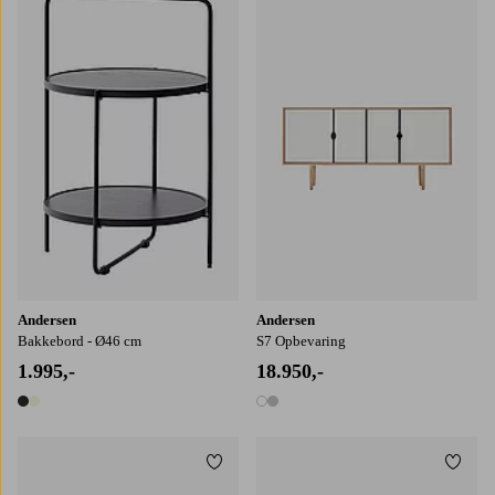
Andersen
Andersen
Bakkebord - Ø46 cm
S7 Opbevaring
1.995,-
18.950,-
2 farver
2 farver
Tilføj til favoritter
Tilføj