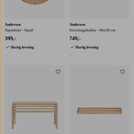
Andersen
Andersen
Tapasbræt - Small
Serveringsbakke - 46x30 cm
399,-
749,-
Hurtig levering
Hurtig levering
1 farve
1 farve
Tilføj til favoritter
Tilføj