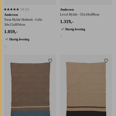
5,0
(1)
Andersen
5,0 baseret på 1 bedømmelser
Level Hylde - 55x18xH9cm
Andersen
Treat Hylde Dobbelt - Lille
1.319,-
34x12xH34cm
Hurtig levering
1.059,-
1 farve
Hurtig levering
1 farve
Tilføj til favoritter
Tilføj