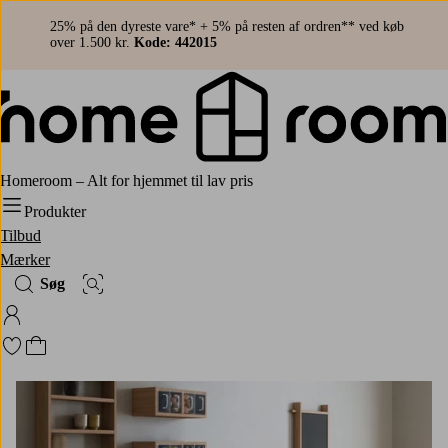
25% på den dyreste vare* + 5% på resten af ordren** ved køb
over 1.500 kr.
Kode: 442015
Homeroom – Alt for hjemmet til lav pris
Produkter
Tilbud
Mærker
Søg
Billedsøgning
Log ind på Homeroom
Gå til favoritmarkerede produkter
Gå til indkøbskurven