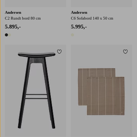
Andersen
Andersen
C2 Rundt bord 80 cm
C6 Sofabord 140 x 50 cm
5.895,-
5.995,-
2 farver
1 farve
Tilføj til favoritter
Tilføj