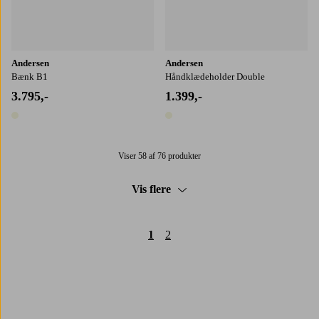
Andersen
Andersen
Bænk B1
Håndklædeholder Double
3.795,-
1.399,-
1 farve
1 farve
Viser 58 af 76 produkter
Vis flere
1
2
Trustpilot