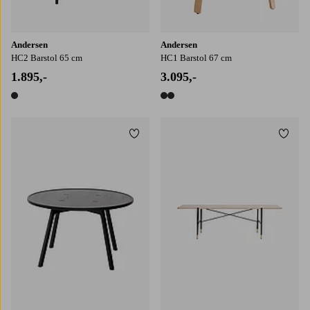
Andersen
Andersen
HC2 Barstol 65 cm
HC1 Barstol 67 cm
1.895,-
3.095,-
1 farve
2 farver
Tilføj til favoritter
Tilføj