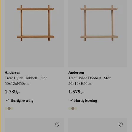
Andersen
Andersen
Treat Hylde Dobbelt - Stor
Treat Hylde Dobbelt - Stor
50x12xH50cm
50x12xH50cm
1.739,-
1.579,-
Hurtig levering
Hurtig levering
3 farver
3 farver
Tilføj til favoritter
Tilføj