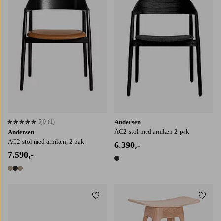
5,0
(1)
Andersen
5,0 baseret på 1 bedømmelser
AC2-stol med armlæn 2-pak
Andersen
AC2-stol med armlæn, 2-pak
6.390,-
7.590,-
1 farve
3 farver
Tilføj til favoritter
Tilføj