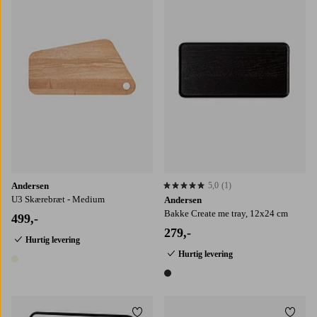
Andersen
5,0
(1)
5,0 baseret på 1 bedømmelser
U3 Skærebræt - Medium
Andersen
Bakke Create me tray, 12x24 cm
499,-
279,-
Hurtig levering
Hurtig levering
1 farve
1 farve
Tilføj til favoritter
Tilføj