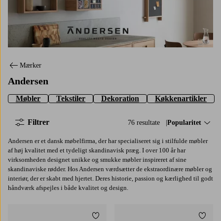
Andersen
Mærker
Andersen
Møbler
Tekstiler
Dekoration
Køkkenartikler
Filtrer
76 resultate
Sorter efter:
Popularitet
Andersen er et dansk møbelfirma, der har specialiseret sig i stilfulde møbler
af høj kvalitet med et tydeligt skandinavisk præg. I over 100 år har
virksomheden designet unikke og smukke møbler inspireret af sine
skandinaviske rødder. Hos Andersen værdsætter de ekstraordinære møbler og
interiør, der er skabt med hjertet. Deres historie, passion og kærlighed til godt
håndværk afspejles i både kvalitet og design.
Tilføj til favoritter
Tilføj