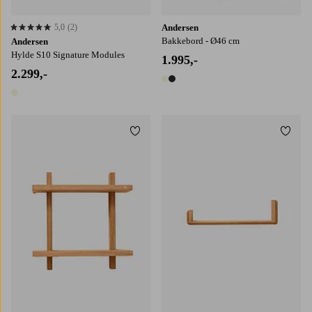
5,0
(2)
Andersen
5,0 baseret på 2 bedømmelser
Bakkebord - Ø46 cm
Andersen
Hylde S10 Signature Modules
1.995,-
2.299,-
2 farver
1 farve
Tilføj til favoritter
Tilføj