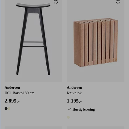
Tilføj til favoritter
Tilføj
Andersen
Andersen
HC1 Barstol 80 cm
Knivblok
2.895,-
1.195,-
Hurtig levering
2 farver
1 farve