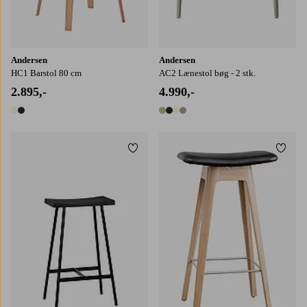
Andersen
Andersen
HC1 Barstol 80 cm
AC2 Lænestol bøg - 2 stk.
2.895,-
4.990,-
2 farver
4 farver
Tilføj til favoritter
Tilføj