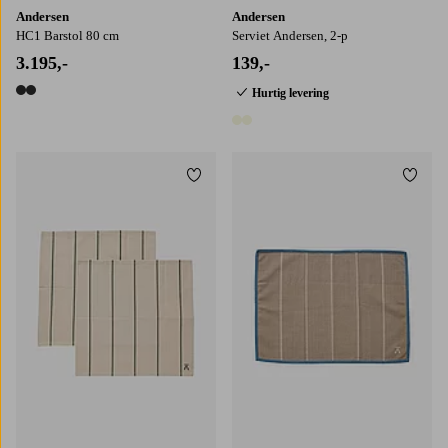
Andersen
Andersen
HC1 Barstol 80 cm
Serviet Andersen, 2-p
3.195,-
139,-
Hurtig levering
2 farver
2 farver
Tilføj til favoritter
Tilføj