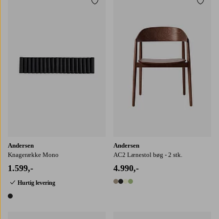
Tilføj til favoritter
Tilføj
Andersen
Andersen
Knagerække Mono
AC2 Lænestol bøg - 2 stk.
1.599,-
4.990,-
Hurtig levering
4 farver
1 farve