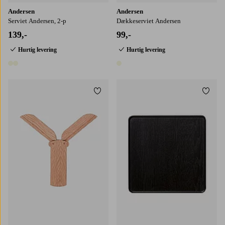
Andersen
Andersen
Serviet Andersen, 2-p
Dækkeserviet Andersen
139,-
99,-
Hurtig levering
Hurtig levering
2 farver
1 farve
Tilføj til favoritter
Tilføj