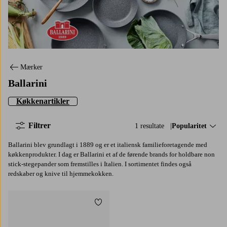
Ballarini
Mærker
Ballarini
Køkkenartikler
Filtrer
1 resultate
Sorter efter:
Popularitet
Ballarini blev grundlagt i 1889 og er et italiensk familieforetagende med
køkkenprodukter. I dag er Ballarini et af de førende brands for holdbare non
stick-stegepander som fremstilles i Italien. I sortimentet findes også
redskaber og knive til hjemmekokken.
Tilføj til favoritter