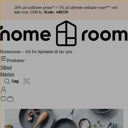
20% på ordinære priser* + 5% på allerede nedsatte varer** ved
køb over 1500 kr.
Kode: 440210
Homeroom – Alt for hjemmet til lav pris
Produkter
Tilbud
Mærker
Søg
Billedsøgning
Log ind på Homeroom
Gå til favoritmarkerede produkter
Gå til indkøbskurven