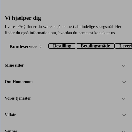
Vi hjælper dig
I vores FAQ finder du svarene på de mest almindelige spørgsmål. Her
finder du også information om, hvordan du nemmest kontakter os.
Bestilling
Betalingsmåde
Lever
Kundeservice
Mine sider
Om Homeroom
Vores tjenester
Vilkår
Venner