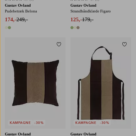
5,0 baseret på 2 bedømmelser
4,0 baseret på 2 bedømmelser
Gustav Ovland
Gustav Ovland
Pudebetræk Belona
Strandhåndklæde Figaro
174,-
249,-
125,-
179,-
2 farver
3 farver
Tilføj til favoritter
Tilføj
KAMPAGNE
-30%
KAMPAGNE
-30%
Gustav Ovland
Gustav Ovland