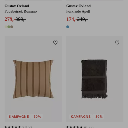
Gustav Ovland
Gustav Ovland
Pudebetræk Romano
Forklæde Apell
279,-
399,-
174,-
249,-
3 farver
1 farve
Tilføj til favoritter
Tilføj
50X70
70X140
KAMPAGNE
-30%
KAMPAGNE
-30%
5,0
(2)
4,0
(2)