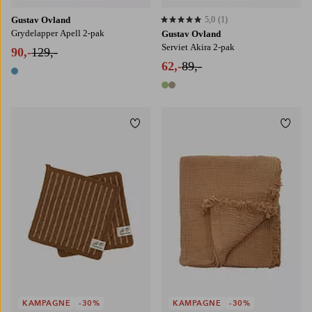
Gustav Ovland
5,0
(1)
5,0 baseret på 1 bedømmelser
Grydelapper Apell 2-pak
Gustav Ovland
Serviet Akira 2-pak
90,-
129,-
62,-
89,-
1 farve
2 farver
Tilføj til favoritter
Tilføj
KAMPAGNE
-30%
KAMPAGNE
-30%