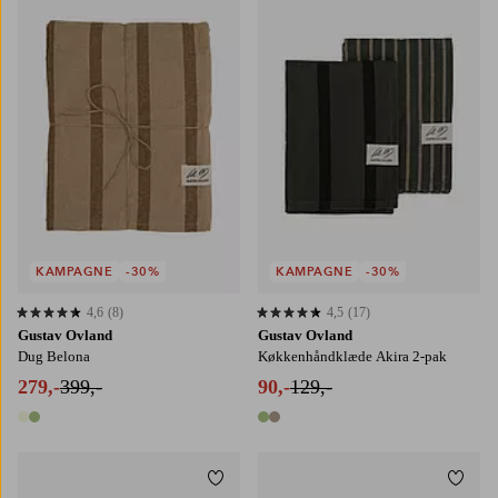
140X250
140X350
KAMPAGNE
-30%
KAMPAGNE
-30%
4,6
(8)
4,5
(17)
4,6 baseret på 8 bedømmelser
4,5 baseret på 17 bedømmelser
Gustav Ovland
Gustav Ovland
Dug Belona
Køkkenhåndklæde Akira 2-pak
279,-
399,-
90,-
129,-
2 farver
2 farver
Tilføj til favoritter
Tilføj