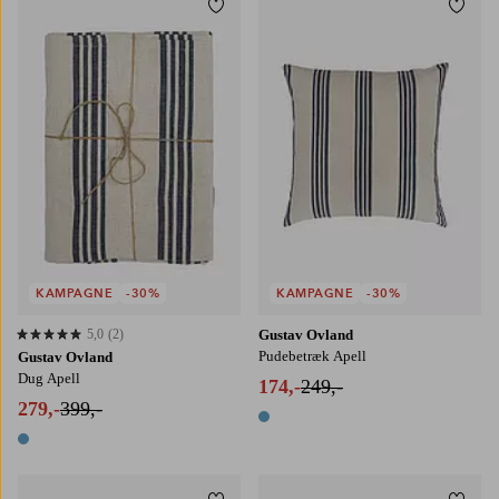
Tilføj til favoritter
Tilføj
140X250
140X350
KAMPAGNE
-30%
KAMPAGNE
-30%
5,0
(2)
Gustav Ovland
5,0 baseret på 2 bedømmelser
Pudebetræk Apell
Gustav Ovland
Dug Apell
174,-
249,-
279,-
399,-
1 farve
1 farve