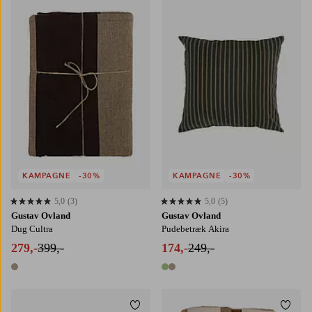
140X250
140X350
KAMPAGNE
-30%
KAMPAGNE
-30%
5,0
(3)
5,0
(5)
5,0 baseret på 3 bedømmelser
5,0 baseret på 5 bedømmelser
Gustav Ovland
Gustav Ovland
Dug Cultra
Pudebetræk Akira
279,-
399,-
174,-
249,-
1 farve
2 farver
Tilføj til favoritter
Tilføj