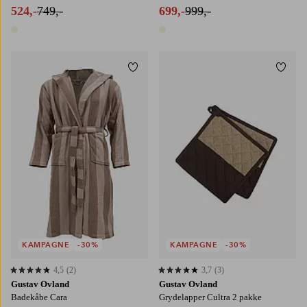
524,-
749,-
699,-
999,-
1 farve
1 farve
Tilføj til favoritter
Tilføj
S/M
L/XL
KAMPAGNE
-30%
KAMPAGNE
-30%
4,5
(2)
3,7
(3)
4,5 baseret på 2 bedømmelser
3,7 baseret på 3 bedømmelser
Gustav Ovland
Gustav Ovland
Badekåbe Cara
Grydelapper Cultra 2 pakke