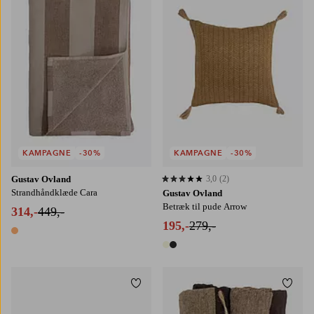
KAMPAGNE
-30%
KAMPAGNE
-30%
Gustav Ovland
3,0
(2)
3,0 baseret på 2 bedømmelser
Strandhåndklæde Cara
Gustav Ovland
Betræk til pude Arrow
314,-
449,-
195,-
279,-
1 farve
2 farver
Tilføj til favoritter
Tilføj
50X70
70X140