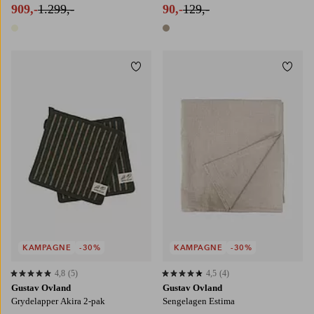
909,-
1.299,-
90,-
129,-
1 farve
1 farve
Tilføj til favoritter
Tilføj
KAMPAGNE
-30%
KAMPAGNE
-30%
4,8
(5)
4,5
(4)
4,8 baseret på 5 bedømmelser
4,5 baseret på 4 bedømmelser
Gustav Ovland
Gustav Ovland
Grydelapper Akira 2-pak
Sengelagen Estima