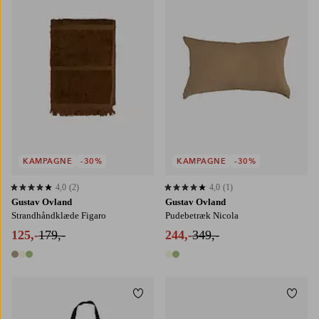
50X70
70X140
KAMPAGNE
-30%
KAMPAGNE
-30%
4,0
(2)
4,0
(1)
4,0 baseret på 2 bedømmelser
4,0 baseret på 1 bedømmelser
Gustav Ovland
Gustav Ovland
Strandhåndklæde Figaro
Pudebetræk Nicola
125,-
179,-
244,-
349,-
3 farver
2 farver
Tilføj til favoritter
Tilføj