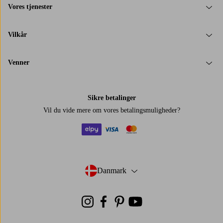
Vores tjenester
Vilkår
Venner
Sikre betalinger
Vil du vide mere om
vores betalingsmuligheder
?
elpy
visa
mastercard
Danmark
- Vælg land
Instagram
Facebook
Pinterest
Youtube