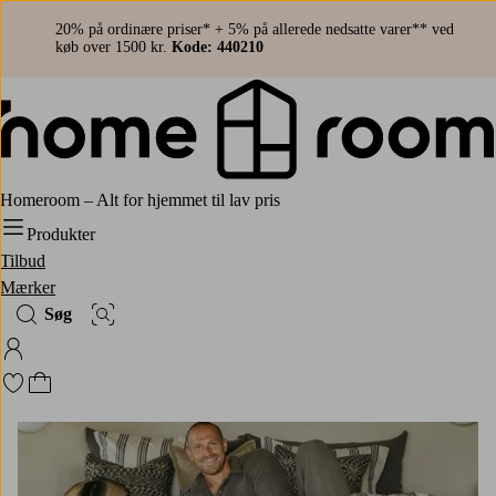
20% på ordinære priser* + 5% på allerede nedsatte varer** ved
køb over 1500 kr.
Kode: 440210
Homeroom – Alt for hjemmet til lav pris
Produkter
Tilbud
Mærker
Søg
Billedsøgning
Log ind på Homeroom
Gå til favoritmarkerede produkter
Gå til indkøbskurven