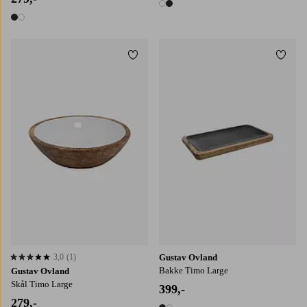
2 farver
2 farver
Tilføj til favoritter
Tilføj
3,0
(1)
Gustav Ovland
3,0 baseret på 1 bedømmelser
Bakke Timo Large
Gustav Ovland
Skål Timo Large
399,-
279,-