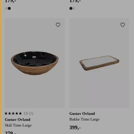
179,-
179,-
2 farver
2 farver
Tilføj til favoritter
Tilføj
3,0
(1)
Gustav Ovland
3,0 baseret på 1 bedømmelser
Bakke Timo Large
Gustav Ovland
Skål Timo Large
399,-
279,-