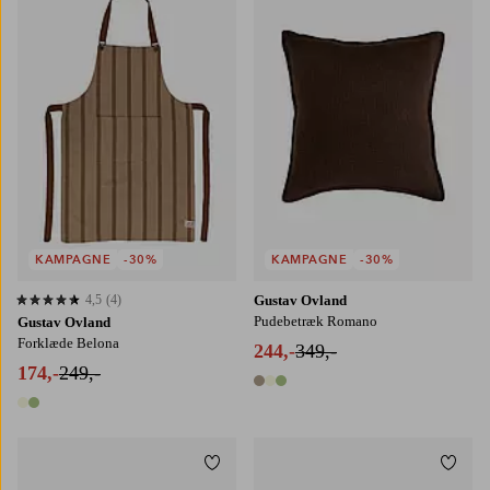
KAMPAGNE
-30%
KAMPAGNE
-30%
4,5
(4)
Gustav Ovland
4,5 baseret på 4 bedømmelser
Pudebetræk Romano
Gustav Ovland
Forklæde Belona
244,-
349,-
174,-
249,-
3 farver
2 farver
Tilføj til favoritter
Tilføj