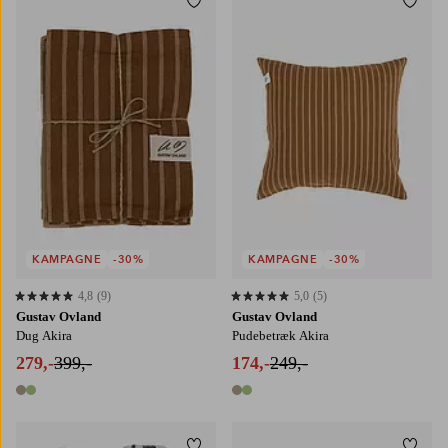
Tilføj til favoritter
Tilføj
140X250
140X350
KAMPAGNE
-30%
KAMPAGNE
-30%
4,8
(9)
5,0
(5)
4,8 baseret på 9 bedømmelser
5,0 baseret på 5 bedømmelser
Gustav Ovland
Gustav Ovland
Dug Akira
Pudebetræk Akira
279,-
399,-
174,-
249,-
2 farver
2 farver