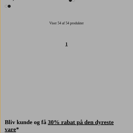
2 farver
2 farver
Viser 54 af 54 produkter
1
Trustpilot
Bliv kunde og få
30% rabat på den dyreste
vare
*