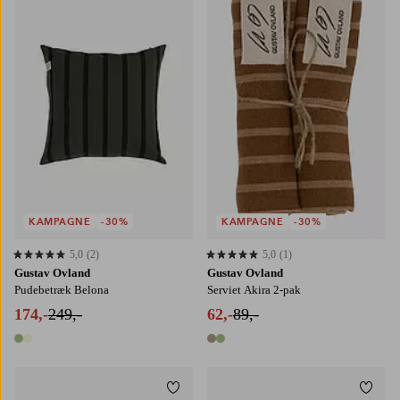
KAMPAGNE
-30%
KAMPAGNE
-30%
5,0
(2)
5,0
(1)
5,0 baseret på 2 bedømmelser
5,0 baseret på 1 bedømmelser
Gustav Ovland
Gustav Ovland
Pudebetræk Belona
Serviet Akira 2-pak
174,-
249,-
62,-
89,-
2 farver
2 farver
Tilføj til favoritter
Tilføj