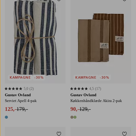
Tilføj til favoritter
Tilføj
KAMPAGNE
-30%
KAMPAGNE
-30%
5,0
(2)
4,5
(17)
5,0 baseret på 2 bedømmelser
4,5 baseret på 17 bedømmelser
Gustav Ovland
Gustav Ovland
Serviet Apell 4-pak
Køkkenhåndklæde Akira 2-pak
125,-
179,-
90,-
129,-
1 farve
2 farver
Tilføj til favoritter
Tilføj