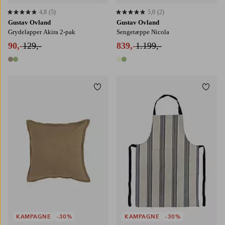
4,8
(5)
5,0
(2)
4,8 baseret på 5 bedømmelser
5,0 baseret på 2 bedømmelser
Gustav Ovland
Gustav Ovland
Grydelapper Akira 2-pak
Sengetæppe Nicola
90,-
129,-
839,-
1.199,-
2 farver
2 farver
Tilføj til favoritter
Tilføj
KAMPAGNE
-30%
KAMPAGNE
-30%