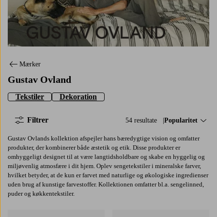
Gustav Ovland
Mærker
Gustav Ovland
Tekstiler
Dekoration
Filtrer
54 resultate
Sorter efter:
Popularitet
Gustav Ovlands kollektion afspejler hans bæredygtige vision og omfatter
produkter, der kombinerer både æstetik og etik. Disse produkter er
omhyggeligt designet til at være langtidsholdbare og skabe en hyggelig og
miljøvenlig atmosfære i dit hjem. Oplev sengetekstiler i mineralske farver,
hvilket betyder, at de kun er farvet med naturlige og økologiske ingredienser
uden brug af kunstige farvestoffer. Kollektionen omfatter bl.a. sengelinned,
puder og køkkentekstiler.