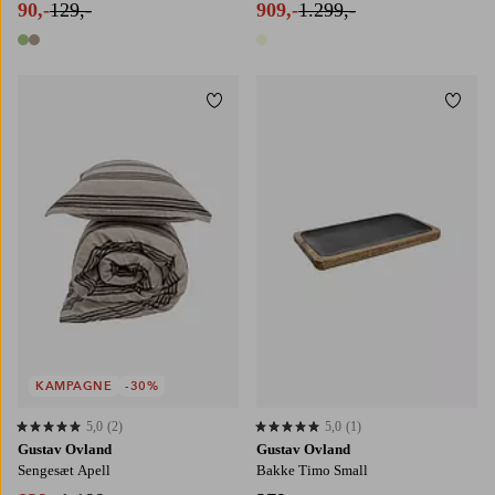
90,-
129,-
909,-
1.299,-
2 farver
1 farve
Tilføj til favoritter
Tilføj
140X200
140X220
200X220
KAMPAGNE
-30%
5,0
(2)
5,0
(1)
5,0 baseret på 2 bedømmelser
5,0 baseret på 1 bedømmelser
Gustav Ovland
Gustav Ovland
Sengesæt Apell
Bakke Timo Small