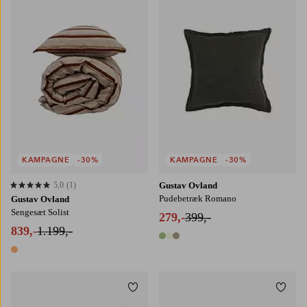
140X200
140X220
200X220
KAMPAGNE
-30%
KAMPAGNE
-30%
5,0
(1)
Gustav Ovland
5,0 baseret på 1 bedømmelser
Pudebetræk Romano
Gustav Ovland
Sengesæt Solist
279,-
399,-
839,-
1.199,-
3 farver
1 farve
Tilføj til favoritter
Tilføj