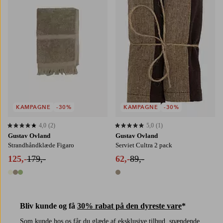
KAMPAGNE
-30%
KAMPAGNE
-30%
4,0
(2)
5,0
(1)
4,0 baseret på 2 bedømmelser
5,0 baseret på 1 bedømmelser
Gustav Ovland
Gustav Ovland
Strandhåndklæde Figaro
Serviet Cultra 2 pack
125,-
179,-
62,-
89,-
3 farver
1 farve
Bliv kunde og få
30% rabat på den dyreste vare
*
Som kunde hos os får du glæde af eksklusive tilbud, spændende