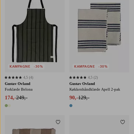
KAMPAGNE
-30%
KAMPAGNE
-30%
4,5
(4)
4,5
(2)
4,5 baseret på 4 bedømmelser
4,5 baseret på 2 bedømmelser
Gustav Ovland
Gustav Ovland
Forklæde Belona
Køkkenhåndklæde Apell 2-pak
174,-
249,-
90,-
129,-
2 farver
1 farve
Tilføj til favoritter
Tilføj