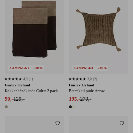
KAMPAGNE
-30%
KAMPAGNE
-30%
4,0
(1)
3,0
(2)
4,0 baseret på 1 bedømmelser
3,0 baseret på 2 bedømmelser
Gustav Ovland
Gustav Ovland
Køkkenhåndklæde Cultra 2 pack
Betræk til pude Arrow
90,-
129,-
195,-
279,-
1 farve
2 farver
Tilføj til favoritter
Tilføj