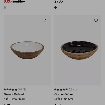
839,-
1.199,-
279,-
1 farve
1 farve
Tilføj til favoritter
Tilføj
5,0
(1)
5,0
(1)
5,0 baseret på 1 bedømmelser
5,0 baseret på 1 bedømmelser
Gustav Ovland
Gustav Ovland
Skål Timo Small
Skål Timo Small