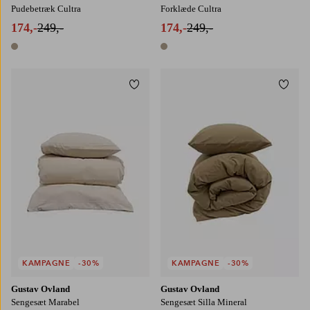
Pudebetræk Cultra
Forklæde Cultra
174,-
249,-
174,-
249,-
1 farve
1 farve
Tilføj til favoritter
Tilføj
140X200
140X220
200X220
140X200
140X220
200X220
KAMPAGNE
-30%
KAMPAGNE
-30%
Gustav Ovland
Gustav Ovland
Sengesæt Marabel
Sengesæt Silla Mineral