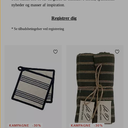
nyheder og masser af inspiration.
Registrer dig
* Se tilbudsbetingelser ved registrering
Tilføj til favoritter
Tilføj
KAMPAGNE
-30%
KAMPAGNE
-30%