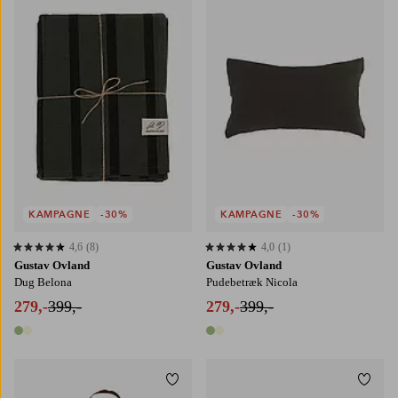
140X250
140X350
KAMPAGNE
-30%
KAMPAGNE
-30%
4,6
(8)
4,0
(1)
4,6 baseret på 8 bedømmelser
4,0 baseret på 1 bedømmelser
Gustav Ovland
Gustav Ovland
Dug Belona
Pudebetræk Nicola
279,-
399,-
279,-
399,-
2 farver
2 farver
Tilføj til favoritter
Tilføj