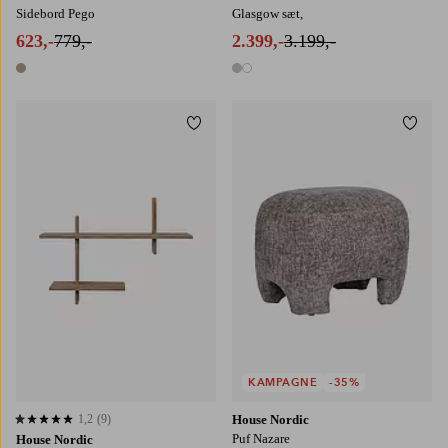
Sidebord Pego
Glasgow sæt,
623,-
779,-
2.399,-
3.199,-
1 farve
2 farver
Tilføj til favoritter
Tilføj
KAMPAGNE
-35%
1,2
(9)
House Nordic
1,2 baseret på 9 bedømmelser
Puf Nazare
House Nordic