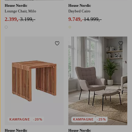
House Nordic
House Nordic
Lounge Chair, Milo
Daybed Cairo
2.399,-
3.199,-
9.749,-
14.999,-
1 farve
1 farve
Tilføj til favoritter
Tilføj
KAMPAGNE
-20%
KAMPAGNE
-25%
House Nordic
House Nordic