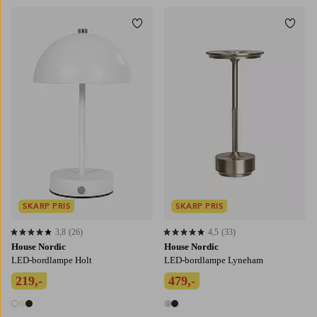
Tilføj til favoritter
Tilføj
SKARP PRIS
SKARP PRIS
3,8
(26)
4,5
(33)
3,8 baseret på 26 bedømmelser
4,5 baseret på 33 bedømmelser
House Nordic
House Nordic
LED-bordlampe Holt
LED-bordlampe Lyneham
219,-
479,-
3 farver
2 farver