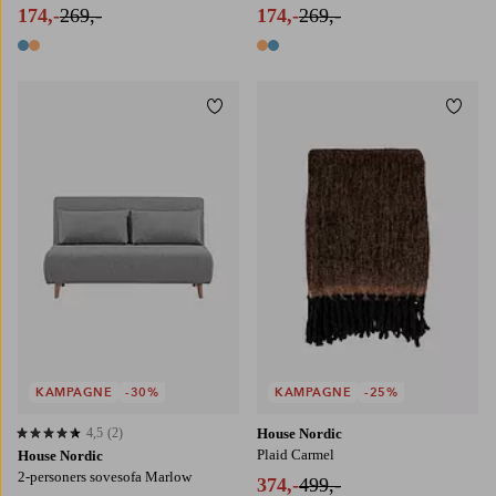
174,-
269,-
174,-
269,-
2 farver
2 farver
Tilføj til favoritter
Tilføj
KAMPAGNE
-30%
KAMPAGNE
-25%
4,5
(2)
House Nordic
4,5 baseret på 2 bedømmelser
Plaid Carmel
House Nordic
2-personers sovesofa Marlow
374,-
499,-