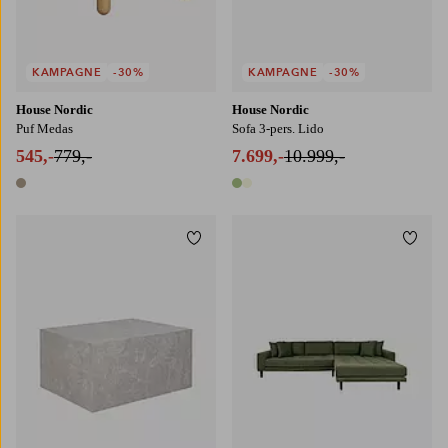
KAMPAGNE
-30%
KAMPAGNE
-30%
House Nordic
House Nordic
Puf Medas
Sofa 3-pers. Lido
545,-
779,-
7.699,-
10.999,-
1 farve
2 farver
Tilføj til favoritter
Tilføj