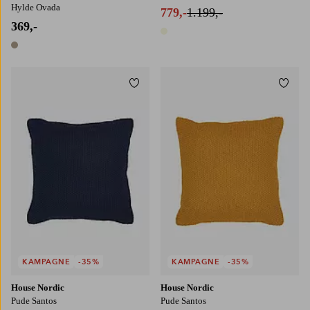
Hylde Ovada
779,-
1.199,-
369,-
1 farve
1 farve
Tilføj til favoritter
Tilføj
KAMPAGNE
-35%
KAMPAGNE
-35%
House Nordic
House Nordic
Pude Santos
Pude Santos