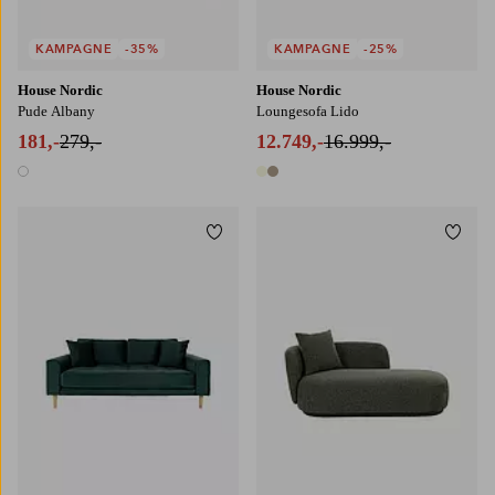
KAMPAGNE
-35%
KAMPAGNE
-25%
House Nordic
House Nordic
Pude Albany
Loungesofa Lido
181,-
279,-
12.749,-
16.999,-
1 farve
2 farver
Tilføj til favoritter
Tilføj