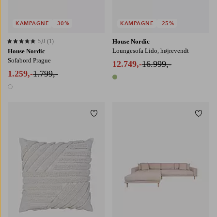
KAMPAGNE
-30%
KAMPAGNE
-25%
5,0
(1)
House Nordic
5,0 baseret på 1 bedømmelser
Loungesofa Lido, højrevendt
House Nordic
Sofabord Prague
12.749,-
16.999,-
1.259,-
1.799,-
1 farve
1 farve
Tilføj til favoritter
Tilføj