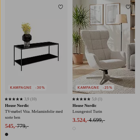
Tilføj til favoritter
Tilføj
KAMPAGNE
-30%
KAMPAGNE
-25%
3,9
(10)
5,0
(1)
3,9 baseret på 10 bedømmelser
5,0 baseret på 1 bedømmelser
House Nordic
House Nordic
TV-møbel Vita. Melaminfolie med
Loungestol Turin
sorte ben
3.524,-
4.699,-
545,-
779,-
1 farve
1 farve