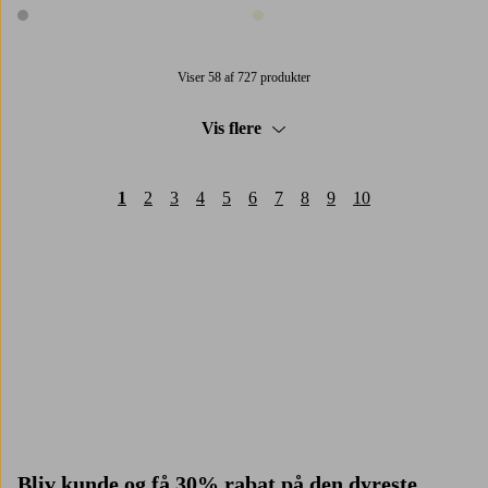
1 farve
1 farve
Viser 58 af 727 produkter
Vis flere
1
2
3
4
5
6
7
8
9
10
Trustpilot
Bliv kunde og få
30% rabat på den dyreste