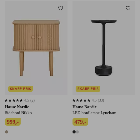
Tilføj til favoritter
Tilføj
SKARP PRIS
SKARP PRIS
4,5
(2)
4,5
(33)
4,5 baseret på 2 bedømmelser
4,5 baseret på 33 bedømmelser
House Nordic
House Nordic
Sidebord Nikko
LED-bordlampe Lyneham
999,-
479,-
1 farve
2 farver