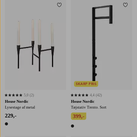
Tilføj til favoritter
Tilføj
SKARP PRIS
5,0
(2)
4,4
(42)
5,0 baseret på 2 bedømmelser
4,4 baseret på 42 bedømmelser
House Nordic
House Nordic
Lysestage af metal
Tøjstativ Trento. Sort
229,-
399,-
1 farve
1 farve