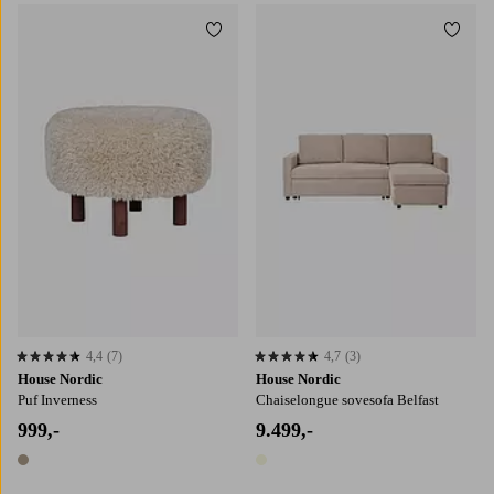
Tilføj til favoritter
Tilføj
4,4
(7)
4,7
(3)
4,4 baseret på 7 bedømmelser
4,7 baseret på 3 bedømmelser
House Nordic
House Nordic
Puf Inverness
Chaiselongue sovesofa Belfast
999,-
9.499,-
1 farve
1 farve