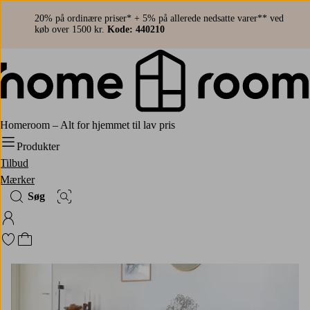
20% på ordinære priser* + 5% på allerede nedsatte varer** ved
køb over 1500 kr.
Kode: 440210
Homeroom – Alt for hjemmet til lav pris
Produkter
Tilbud
Mærker
Søg
Billedsøgning
Log ind på Homeroom
Gå til favoritmarkerede produkter
Gå til indkøbskurven