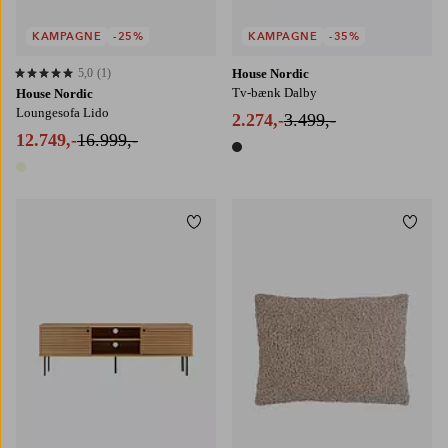
KAMPAGNE
-25%
KAMPAGNE
-35%
5,0
(1)
House Nordic
5,0 baseret på 1 bedømmelser
Tv-bænk Dalby
House Nordic
Loungesofa Lido
2.274,-
3.499,-
12.749,-
16.999,-
1 farve
1 farve
Tilføj til favoritter
Tilføj