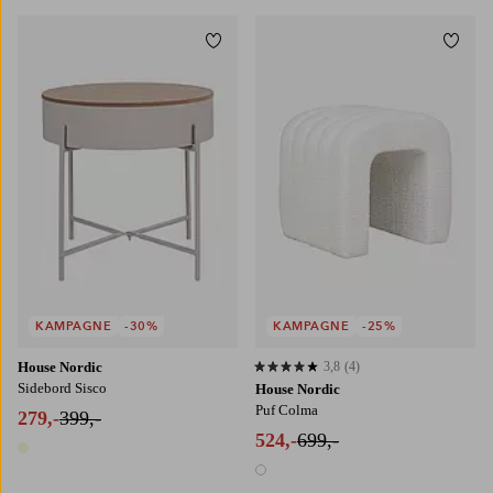
Tilføj til favoritter
Tilføj
KAMPAGNE
-30%
KAMPAGNE
-25%
House Nordic
3,8
(4)
3,8 baseret på 4 bedømmelser
Sidebord Sisco
House Nordic
Puf Colma
279,-
399,-
524,-
699,-
1 farve
1 farve