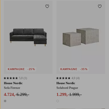
Tilføj til favoritter
Tilføj
KAMPAGNE
-25%
KAMPAGNE
-35%
5,0
(1)
4,0
(4)
5,0 baseret på 1 bedømmelser
4,0 baseret på 4 bedømmelser
House Nordic
House Nordic
Sofa Firenze
Sofabord Prague
4.724,-
6.299,-
1.299,-
1.999,-
1 farve
1 farve