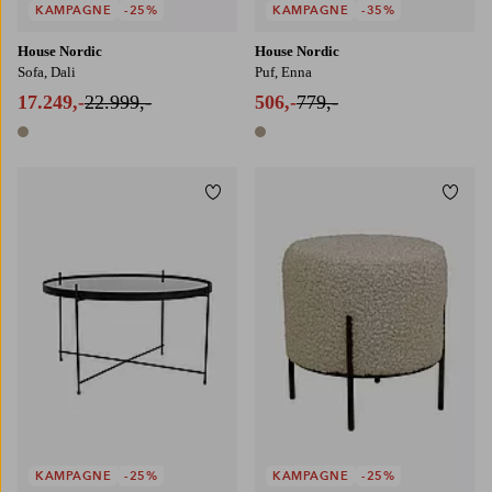
KAMPAGNE
-25%
KAMPAGNE
-35%
House Nordic
House Nordic
Sofa, Dali
Puf, Enna
17.249,-
22.999,-
506,-
779,-
1 farve
1 farve
Tilføj til favoritter
Tilføj
KAMPAGNE
-25%
KAMPAGNE
-25%