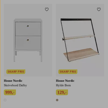
Tilføj til favoritter
Tilføj
SKARP PRIS
SKARP PRIS
House Nordic
House Nordic
Skrivebord Dalby
Hylde Bern
999,-
129,-
1 farve
1 farve