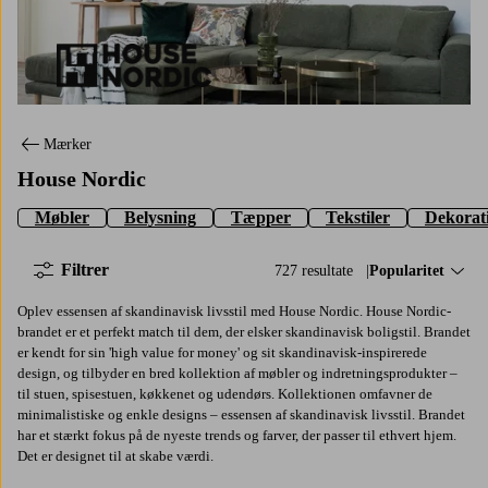
House Nordic
Mærker
House Nordic
Møbler
Belysning
Tæpper
Tekstiler
Dekorat
Filtrer
727 resultate
Sorter efter:
Popularitet
Oplev essensen af skandinavisk livsstil med House Nordic. House Nordic-
brandet er et perfekt match til dem, der elsker skandinavisk boligstil. Brandet
er kendt for sin 'high value for money' og sit skandinavisk-inspirerede
design, og tilbyder en bred kollektion af møbler og indretningsprodukter –
til stuen, spisestuen, køkkenet og udendørs. Kollektionen omfavner de
minimalistiske og enkle designs – essensen af skandinavisk livsstil. Brandet
har et stærkt fokus på de nyeste trends og farver, der passer til ethvert hjem.
Det er designet til at skabe værdi.