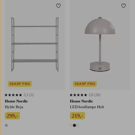
Tilføj til favoritter
Tilføj
SKARP PRIS
SKARP PRIS
3,3
(3)
3,8
(26)
3,3 baseret på 3 bedømmelser
3,8 baseret på 26 bedømmelser
House Nordic
House Nordic
Hylde Beja
LED-bordlampe Holt
299,-
219,-
1 farve
3 farver