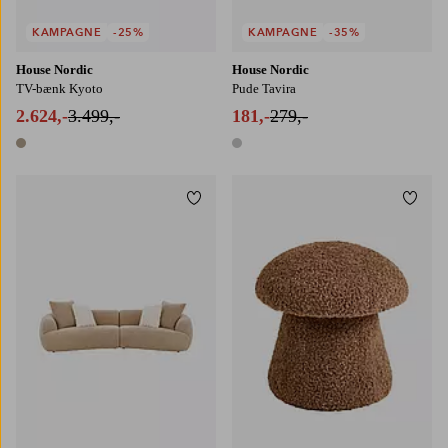
KAMPAGNE
-25%
KAMPAGNE
-35%
House Nordic
House Nordic
TV-bænk Kyoto
Pude Tavira
2.624,-
3.499,-
181,-
279,-
1 farve
1 farve
Tilføj til favoritter
Tilføj