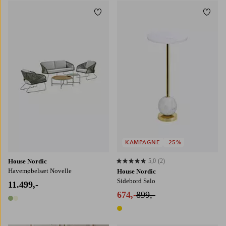
Tilføj til favoritter
Tilføj
KAMPAGNE
-25%
House Nordic
5,0
(2)
5,0 baseret på 2 bedømmelser
Havemøbelsæt Novelle
House Nordic
Sidebord Salo
11.499,-
674,-
899,-
2 farver
1 farve