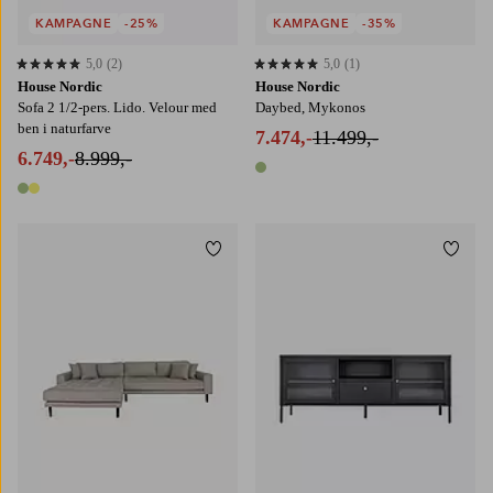
KAMPAGNE
-25%
KAMPAGNE
-35%
5,0
(2)
5,0
(1)
5,0 baseret på 2 bedømmelser
5,0 baseret på 1 bedømmelser
House Nordic
House Nordic
Sofa 2 1/2-pers. Lido. Velour med
Daybed, Mykonos
ben i naturfarve
7.474,-
11.499,-
6.749,-
8.999,-
1 farve
2 farver
Tilføj til favoritter
Tilføj