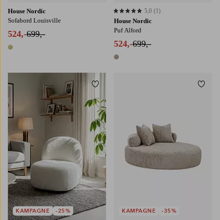
House Nordic
5,0
(1)
5,0 baseret på 1 bedømmelser
Sofabord Louisville
House Nordic
Puf Alford
524,-
699,-
524,-
699,-
1 farve
1 farve
Tilføj til favoritter
Tilføj
KAMPAGNE
-25%
KAMPAGNE
-35%