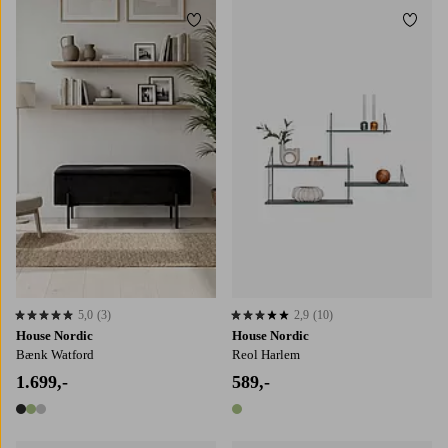
Tilføj til favoritter
Tilføj
5,0
(3)
2,9
(10)
5,0 baseret på 3 bedømmelser
2,9 baseret på 10 bedømmelser
House Nordic
House Nordic
Bænk Watford
Reol Harlem
1.699,-
589,-
3 farver
1 farve