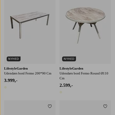
NYHED
NYHED
LifestyleGarden
LifestyleGarden
Udendørs bord Fermo 200*90 Cm
Udendørs bord Fermo Round Ø110
Cm
3.999,-
2.599,-
1 farve
1 farve
Tilføj til favoritter
Tilføj