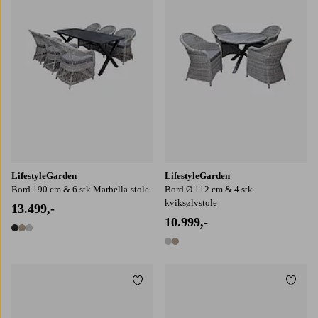
LifestyleGarden
LifestyleGarden
Bord 190 cm & 6 stk Marbella-stole
Bord Ø 112 cm & 4 stk.
kviksølvstole
13.499,-
10.999,-
3 farver
2 farver
Tilføj til favoritter
Tilføj