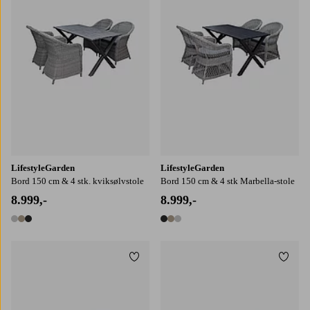
LifestyleGarden
LifestyleGarden
Bord 150 cm & 4 stk. kviksølvstole
Bord 150 cm & 4 stk Marbella-stole
8.999,-
8.999,-
3 farver
3 farver
Tilføj til favoritter
Tilføj