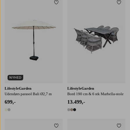
Tilføj til favoritter
Tilføj
NYHED
LifestyleGarden
LifestyleGarden
Udendørs parasol Bali Ø2,7 m
Bord 190 cm & 6 stk Marbella-stole
699,-
13.499,-
2 farver
3 farver
Tilføj til favoritter
Tilføj