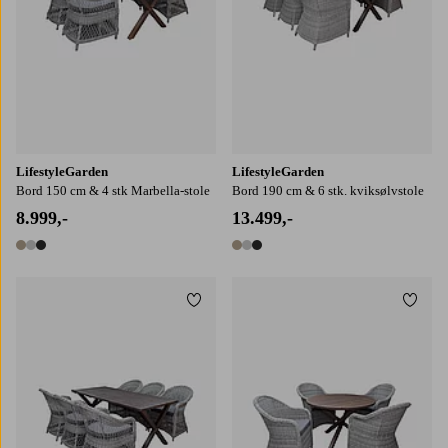
LifestyleGarden
LifestyleGarden
Bord 150 cm & 4 stk Marbella-stole
Bord 190 cm & 6 stk. kviksølvstole
8.999,-
13.499,-
3 farver
3 farver
Tilføj til favoritter
Tilføj