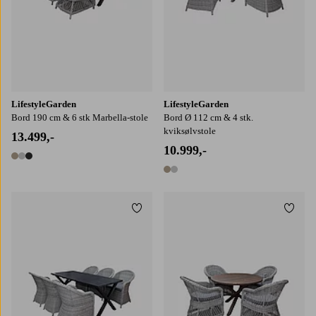
LifestyleGarden
LifestyleGarden
Bord 190 cm & 6 stk Marbella-stole
Bord Ø 112 cm & 4 stk.
kviksølvstole
13.499,-
10.999,-
3 farver
2 farver
Tilføj til favoritter
Tilføj