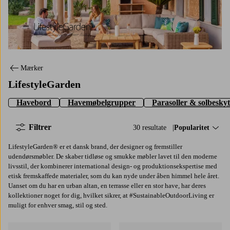
LifestyleGarden
Mærker
LifestyleGarden
Havebord
Havemøbelgrupper
Parasoller & solbeskyt
Filtrer
30 resultate
Sorter efter:
Popularitet
LifestyleGarden® er et dansk brand, der designer og fremstiller
udendørsmøbler. De skaber tidløse og smukke møbler lavet til den moderne
livsstil, der kombinerer international design- og produktionsekspertise med
etisk fremskaffede materialer, som du kan nyde under åben himmel hele året.
Uanset om du har en urban altan, en terrasse eller en stor have, har deres
kollektioner noget for dig, hvilket sikrer, at #SustainableOutdoorLiving er
muligt for enhver smag, stil og sted.