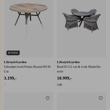
NYHED
LifestyleGarden
LifestyleGarden
Udendørs bord Fermo Round Ø130
Bord Ø 112 cm & 4 stk Marbella-
Cm
stole
3.199,-
10.999,-
1 farve
2 farver
Tilføj til favoritter
Tilføj