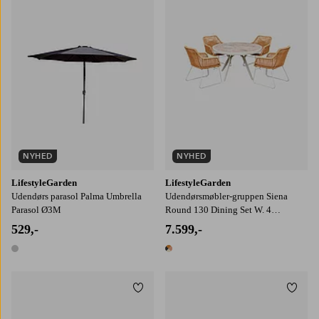
NYHED
NYHED
LifestyleGarden
LifestyleGarden
Udendørs parasol Palma Umbrella
Udendørsmøbler-gruppen Siena
Parasol Ø3M
Round 130 Dining Set W. 4
Armchairs
529,-
7.599,-
1 farve
1 farve
Tilføj til favoritter
Tilføj