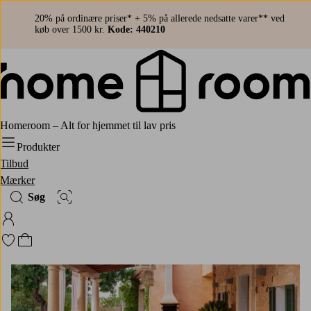
20% på ordinære priser* + 5% på allerede nedsatte varer** ved
køb over 1500 kr.
Kode: 440210
Homeroom – Alt for hjemmet til lav pris
Produkter
Tilbud
Mærker
Søg
Billedsøgning
Log ind på Homeroom
Gå til favoritmarkerede produkter
Gå til indkøbskurven