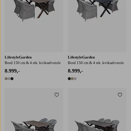
LifestyleGarden
LifestyleGarden
Bord 150 cm & 4 stk. kviksølvstole
Bord 150 cm & 4 stk. kviksølvstole
8.999,-
8.999,-
3 farver
3 farver
Tilføj til favoritter
Tilføj