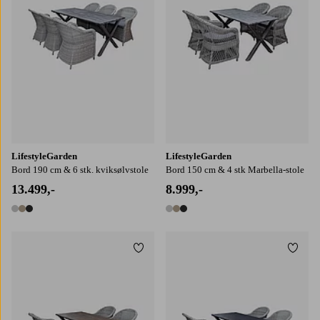
LifestyleGarden
LifestyleGarden
Bord 190 cm & 6 stk. kviksølvstole
Bord 150 cm & 4 stk Marbella-stole
13.499,-
8.999,-
3 farver
3 farver
Tilføj til favoritter
Tilføj