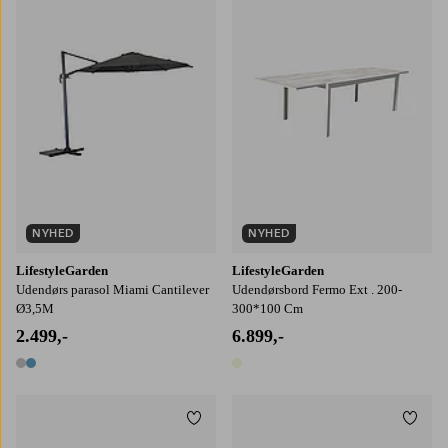
NYHED
NYHED
LifestyleGarden
LifestyleGarden
Udendørs parasol Miami Cantilever
Udendørsbord Fermo Ext . 200-
Ø3,5M
300*100 Cm
2.499,-
6.899,-
2 farver
1 farve
Tilføj til favoritter
Tilføj