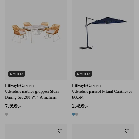
NYHED
NYHED
LifestyleGarden
LifestyleGarden
Udendørs møbler-gruppen Siena
Udendørs parasol Miami Cantilever
Dining Set 200 W. 4 Armchairs
Ø3,5M
7.999,-
2.499,-
1 farve
2 farver
Tilføj til favoritter
Tilføj