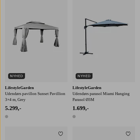
NYHED
NYHED
LifestyleGarden
LifestyleGarden
Udendørs pavillon Sunset Pavillion
Udendørs parasol Miami Hanging
3×4 m, Grey
Parasol Ø3M
5.299,-
1.699,-
1 farve
1 farve
Tilføj til favoritter
Tilføj