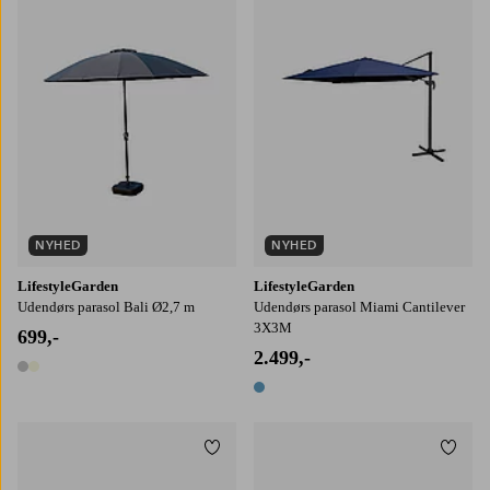
NYHED
NYHED
LifestyleGarden
LifestyleGarden
Udendørs parasol Bali Ø2,7 m
Udendørs parasol Miami Cantilever
3X3M
699,-
2.499,-
2 farver
1 farve
Tilføj til favoritter
Tilføj