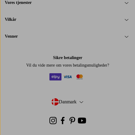
Vores tjenester
Vilkår
Venner
Sikre betalinger
Vil du vide mere om
vores betalingsmuligheder
?
elpy
visa
mastercard
Danmark
- Vælg land
Instagram
Facebook
Pinterest
Youtube