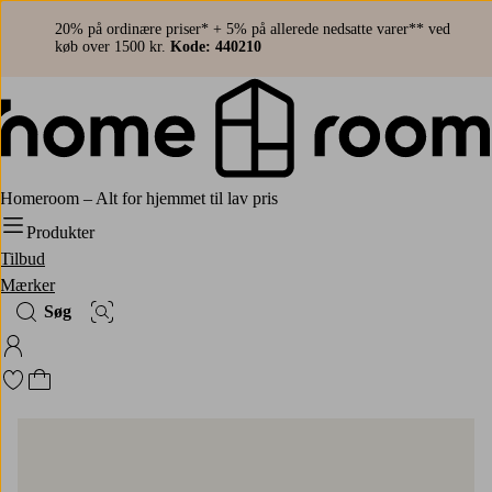
20% på ordinære priser* + 5% på allerede nedsatte varer** ved
køb over 1500 kr.
Kode: 440210
Homeroom – Alt for hjemmet til lav pris
Produkter
Tilbud
Mærker
Søg
Billedsøgning
Log ind på Homeroom
Gå til favoritmarkerede produkter
Gå til indkøbskurven