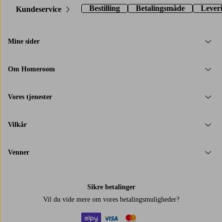
Bestilling
Betalingsmåde
Lever
Kundeservice
Mine sider
Om Homeroom
Vores tjenester
Vilkår
Venner
Sikre betalinger
Vil du vide mere om
vores betalingsmuligheder
?