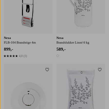
Nexa
Nexa
FLB-104 Brandstige 4m
Brandslukker Linné 6 kg
899,-
589,-
4,0
(1)
4,0 baseret på 1 bedømmelser
1 farve
Tilføj til favoritter
Tilføj