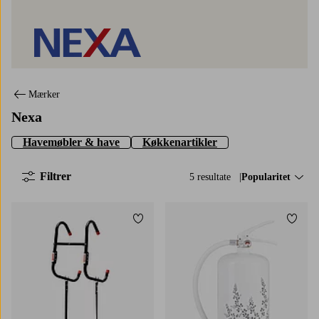
Nexa
Mærker
Nexa
Havemøbler & have
Køkkenartikler
Filtrer
5 resultate
Sorter efter:
Popularitet
Tilføj til favoritter
Tilføj