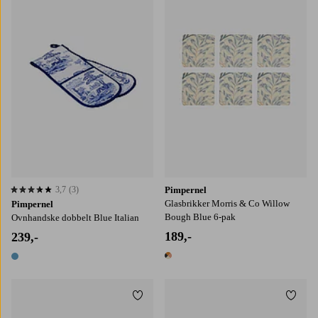
3,7
(3)
Pimpernel
3,7 baseret på 3 bedømmelser
Glasbrikker Morris & Co Willow
Pimpernel
Bough Blue 6-pak
Ovnhandske dobbelt Blue Italian
189,-
239,-
1 farve
1 farve
Tilføj til favoritter
Tilføj