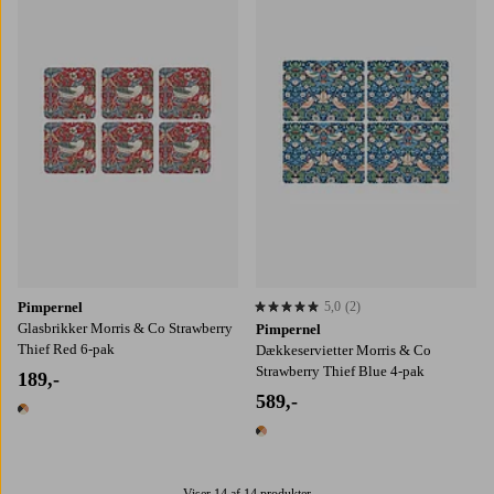
Pimpernel
5,0
(2)
5,0 baseret på 2 bedømmelser
Glasbrikker Morris & Co Strawberry
Pimpernel
Thief Red 6-pak
Dækkeservietter Morris & Co
Strawberry Thief Blue 4-pak
189,-
589,-
1 farve
1 farve