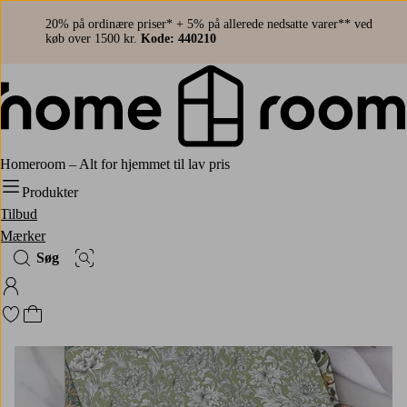
20% på ordinære priser* + 5% på allerede nedsatte varer** ved
køb over 1500 kr.
Kode: 440210
Homeroom – Alt for hjemmet til lav pris
Produkter
Tilbud
Mærker
Søg
Billedsøgning
Log ind på Homeroom
Gå til favoritmarkerede produkter
Gå til indkøbskurven