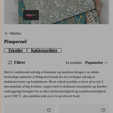
Pimpernel
Mærker
Pimpernel
Tekstiler
Køkkenartikler
Filtrer
14 resultate
Sorter efter:
Popularitet
Med et omfattende udvalg af klassiske og moderne designs i en række
forskellige størrelser er Pimpernel kendt for sit overlegne udvalg af
dækkeservietter og bordskånere. Hvert enkelt produkt er lavet af en tyk 5
mm træplade af høj kvalitet, toppet med et eksklusivt kunstprint og derefter
omhyggeligt forseglet for at sikre pletbestandighed og varmebestandighed
op til 100 °C, den perfekte prik over i'et på ethvert bord.
Tilføj til favoritter
Tilføj