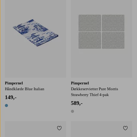
Pimpernel
Pimpernel
Håndklæde Blue Italian
Dækkeservietter Pure Morris
Strawberry Thief 4-pak
149,-
589,-
1 farve
1 farve
Tilføj til favoritter
Tilføj