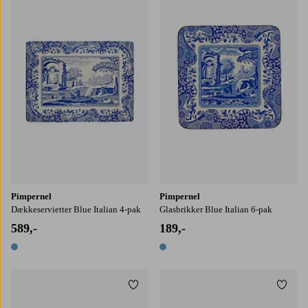
Pimpernel
Pimpernel
Dækkeservietter Blue Italian 4-pak
Glasbrikker Blue Italian 6-pak
589,-
189,-
1 farve
1 farve
Tilføj til favoritter
Tilføj