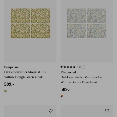
Pimpernel
4,0
(2)
4,0 baseret på 2 bedømmelser
Dækkeservietter Morris & Co
Pimpernel
Willow Bough Green 4-pak
Dækkeservietter Morris & Co
Willow Bough Blue 4-pak
589,-
589,-
1 farve
1 farve
Tilføj til favoritter
Tilføj