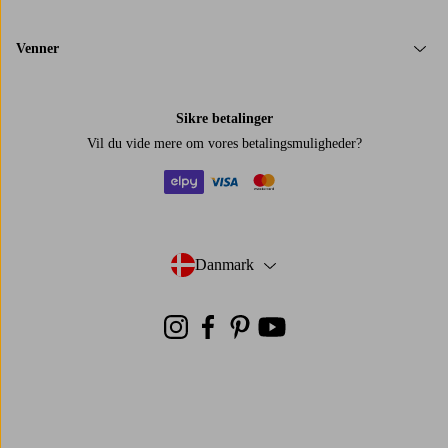
Venner
Sikre betalinger
Vil du vide mere om
vores betalingsmuligheder
?
elpy
visa
mastercard
Danmark
- Vælg land
Instagram
Facebook
Pinterest
Youtube