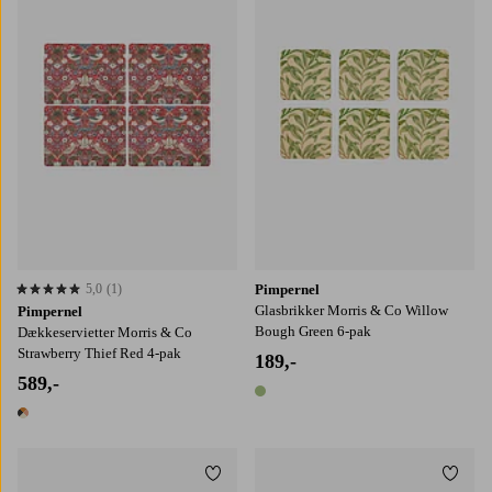
5,0
(1)
Pimpernel
5,0 baseret på 1 bedømmelser
Glasbrikker Morris & Co Willow
Pimpernel
Bough Green 6-pak
Dækkeservietter Morris & Co
Strawberry Thief Red 4-pak
189,-
589,-
1 farve
1 farve
Tilføj til favoritter
Tilføj