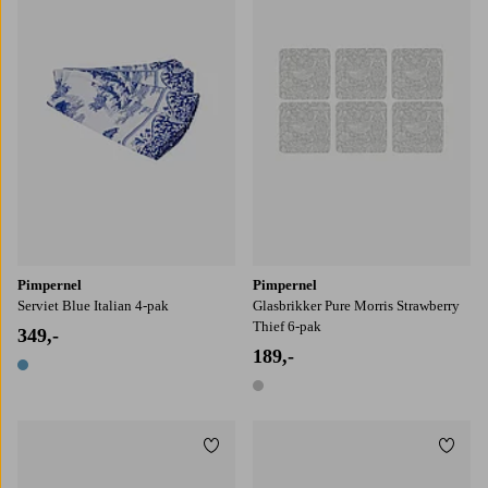
Pimpernel
Pimpernel
Serviet Blue Italian 4-pak
Glasbrikker Pure Morris Strawberry
Thief 6-pak
349,-
189,-
1 farve
1 farve
Tilføj til favoritter
Tilføj