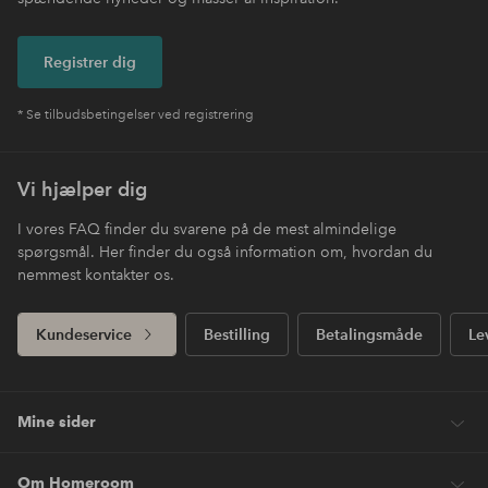
Registrer dig
* Se tilbudsbetingelser ved registrering
Vi hjælper dig
I vores FAQ finder du svarene på de mest almindelige
spørgsmål. Her finder du også information om, hvordan du
nemmest kontakter os.
Kundeservice
Bestilling
Betalingsmåde
Le
Mine sider
Om Homeroom