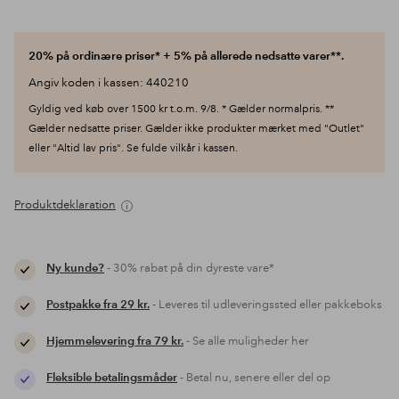
20% på ordinære priser* + 5% på allerede nedsatte varer**.
Angiv koden i kassen: 440210
Gyldig ved køb over 1500 kr t.o.m. 9/8. * Gælder normalpris. **
Gælder nedsatte priser. Gælder ikke produkter mærket med "Outlet"
eller "Altid lav pris". Se fulde vilkår i kassen.
Produktdeklaration
Ny kunde?
- 30% rabat på din dyreste vare*
Postpakke fra 29 kr.
- Leveres til udleveringssted eller pakkeboks
Hjemmelevering fra 79 kr.
- Se alle muligheder her
Fleksible betalingsmåder
- Betal nu, senere eller del op