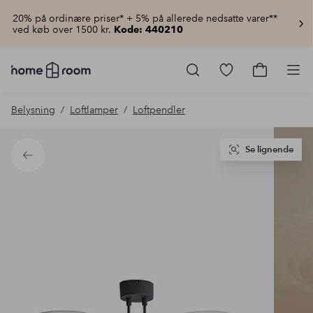
20% på ordinære priser* + 5% på allerede nedsatte varer**
ved køb over 1500 kr.
Kode: 440210
Homeroom
–
Gå
Gå
Pro
Alt
til
til
for
favoritmarkered
indkøbsku
Belysning
Loftlamper
Loftpendler
hjemmet
produkter
til
lav
pris
Se lignende
Tilbage