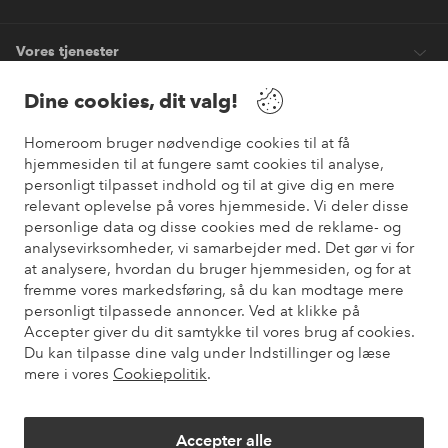
Vores tjenester
Dine cookies, dit valg!
Vilkår
Homeroom bruger nødvendige cookies til at få
hjemmesiden til at fungere samt cookies til analyse,
Venner
personligt tilpasset indhold og til at give dig en mere
relevant oplevelse på vores hjemmeside. Vi deler disse
personlige data og disse cookies med de reklame- og
analysevirksomheder, vi samarbejder med. Det gør vi for
Sikre betalinger
at analysere, hvordan du bruger hjemmesiden, og for at
Vil du vide mere om
vores betalingsmuligheder
?
fremme vores markedsføring, så du kan modtage mere
elpy
personligt tilpassede annoncer. Ved at klikke på
Accepter giver du dit samtykke til vores brug af cookies.
Du kan tilpasse dine valg under Indstillinger og læse
mere i vores
Cookiepolitik
.
Danmark - Vælg land
Accepter alle