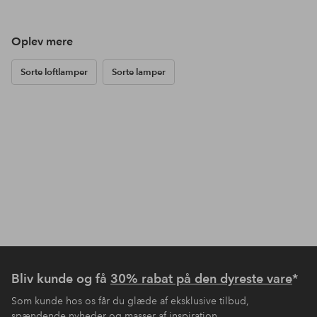
Oplev mere
Sorte loftlamper
Sorte lamper
Bliv kunde og få
30% rabat på den dyreste vare
*
Som kunde hos os får du glæde af eksklusive tilbud,
spændende nyheder og masser af inspiration.