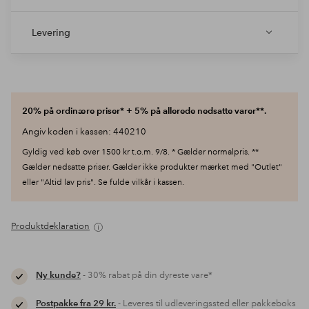
Levering
20% på ordinære priser* + 5% på allerede nedsatte varer**.
Angiv koden i kassen: 440210
Gyldig ved køb over 1500 kr t.o.m. 9/8. * Gælder normalpris. **
Gælder nedsatte priser. Gælder ikke produkter mærket med "Outlet"
eller "Altid lav pris". Se fulde vilkår i kassen.
Produktdeklaration
Ny kunde?
- 30% rabat på din dyreste vare*
Postpakke fra 29 kr.
- Leveres til udleveringssted eller pakkeboks