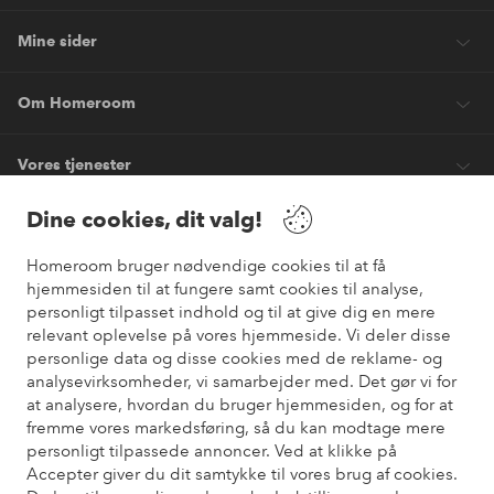
Mine sider
Om Homeroom
Vores tjenester
Dine cookies, dit valg!
Vilkår
Homeroom bruger nødvendige cookies til at få
hjemmesiden til at fungere samt cookies til analyse,
Venner
personligt tilpasset indhold og til at give dig en mere
relevant oplevelse på vores hjemmeside. Vi deler disse
personlige data og disse cookies med de reklame- og
analysevirksomheder, vi samarbejder med. Det gør vi for
Sikre betalinger
at analysere, hvordan du bruger hjemmesiden, og for at
Vil du vide mere om
vores betalingsmuligheder
?
fremme vores markedsføring, så du kan modtage mere
elpy
personligt tilpassede annoncer. Ved at klikke på
Accepter giver du dit samtykke til vores brug af cookies.