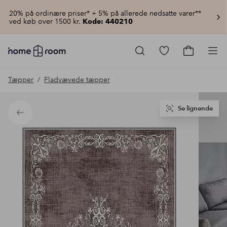
20% på ordinære priser* + 5% på allerede nedsatte varer**
ved køb over 1500 kr.
Kode: 440210
Homeroom
–
Gå
Gå
Pro
Alt
til
til
for
favoritmarkered
indkøbsku
Tæpper
Fladvævede tæpper
hjemmet
produkter
til
lav
pris
Se lignende
Tilbage