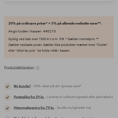
20% på ordinære priser* + 5% på allerede nedsatte varer**.
Angiv koden i kassen: 440210
Gyldig ved køb over 1500 kr t.o.m. 9/8. * Gælder normalpris. **
Gælder nedsatte priser. Gælder ikke produkter mærket med "Outlet"
eller "Altid lav pris". Se fulde vilkår i kassen.
Produktdeklaration
Ny kunde?
- 30% rabat på din dyreste vare*
Postpakke fra 29 kr.
- Leveres til udleveringssted eller pakkeboks
Hjemmelevering fra 79 kr.
- Se alle muligheder her