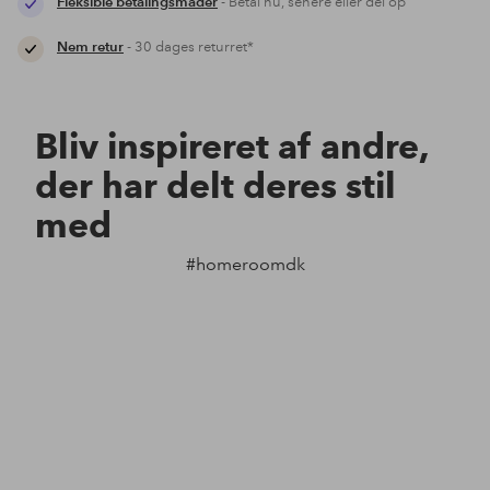
Fleksible betalingsmåder
- Betal nu, senere eller del op
Nem retur
- 30 dages returret*
Bliv inspireret af andre,
der har delt deres stil
med
#homeroomdk