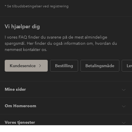
* Se tilbudsbetingelser ved registrering
Vi hjælper dig
I vores FAQ finder du svarene på de mest almindelige
spørgsmål. Her finder du også information om, hvordan du
nemmest kontakter os.
Kundeservice
Bestilling
Betalingsmåde
Le
Mine sider
Om Homeroom
Vores tjenester