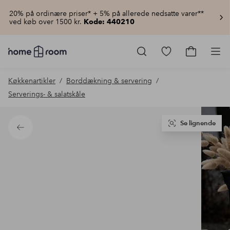
20% på ordinære priser* + 5% på allerede nedsatte varer**
ved køb over 1500 kr.
Kode: 440210
Homeroom
–
Gå
Gå
Pro
Alt
til
til
for
favoritmarkered
indkøbsku
Køkkenartikler
Borddækning & servering
hjemmet
produkter
til
Serverings- & salatskåle
lav
pris
Se lignende
Tilbage