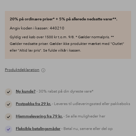
20% på ordinære priser* + 5% på allerede nedsatte varer**.
Angiv koden i kassen: 440210
Gyldig ved køb over 1500 kr t.o.m. 9/8. * Gælder normalpris. **
Gælder nedsatte priser. Gælder ikke produkter mærket med "Outlet"
eller "Altid lav pris". Se fulde vilkår i kassen.
Produktdeklaration
Ny kunde?
- 30% rabat på din dyreste vare*
Postpakke fra 29 kr.
- Leveres til udleveringssted eller pakkeboks
Hjemmelevering fra 79 kr.
- Se alle muligheder her
Fleksible betalingsmåder
- Betal nu, senere eller del op