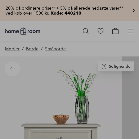
20% på ordinære priser* + 5% på allerede nedsatte varer**
ved køb over 1500 kr.
Kode: 440210
Homeroom
–
Gå
Gå
Pro
Alt
til
til
for
favoritmarkered
indkøbsku
Møbler
Borde
Småborde
hjemmet
produkter
til
lav
pris
Se lignende
Tilbage