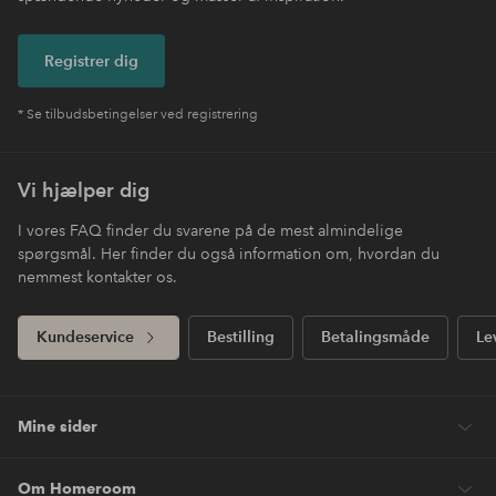
Registrer dig
* Se tilbudsbetingelser ved registrering
Vi hjælper dig
I vores FAQ finder du svarene på de mest almindelige
spørgsmål. Her finder du også information om, hvordan du
nemmest kontakter os.
Kundeservice
Bestilling
Betalingsmåde
Le
Mine sider
Om Homeroom