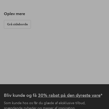
Oplev mere
Grå sideborde
Bliv kunde og få
30% rabat på den dyreste vare
*
Som kunde hos os får du glæde af eksklusive tilbud,
spændende nyheder og masser af inspiration.