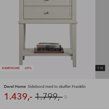
KAMPAGNE
-20%
1
/
6
Dorel Home
Sidebord med to skuffer Franklin
1.439,-
1.799,-