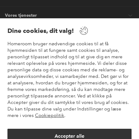
Vores tjenester
Dine cookies, dit valg!
Vilkår
Homeroom bruger nødvendige cookies til at få
Venner
hjemmesiden til at fungere samt cookies til analyse,
personligt tilpasset indhold og til at give dig en mere
relevant oplevelse på vores hjemmeside. Vi deler disse
personlige data og disse cookies med de reklame- og
analysevirksomheder, vi samarbejder med. Det gør vi for
Sikre betalinger
at analysere, hvordan du bruger hjemmesiden, og for at
Vil du vide mere om
vores betalingsmuligheder
?
fremme vores markedsføring, så du kan modtage mere
elpy
personligt tilpassede annoncer. Ved at klikke på
Accepter giver du dit samtykke til vores brug af cookies.
Du kan tilpasse dine valg under Indstillinger og læse
mere i vores
Cookiepolitik
.
Danmark - Vælg land
Accepter alle