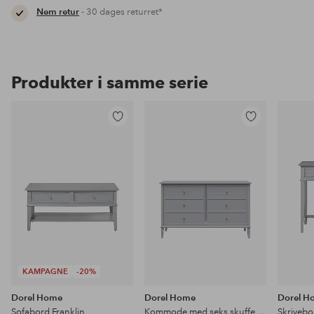
Nem retur
- 30 dages returret*
Produkter i samme serie
Tilføj
Tilføj
til
til
favoritter
favoritter
KAMPAGNE
-20%
Dorel Home
Dorel Home
Dorel H
Sofabord Franklin
Kommode med seks skuffer Franklin
Skrivebo