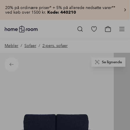
20% på ordinære priser* + 5% på allerede nedsatte varer**
ved køb over 1500 kr.
Kode: 440210
Homeroom
–
Gå
Gå
Pro
Alt
til
til
for
favoritmarkered
indkøbsku
Møbler
Sofaer
2-pers. sofaer
hjemmet
produkter
til
lav
pris
Se lignende
Tilbage