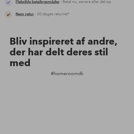
Fleksible betalingsmåder
- Betal nu, senere eller del op
Nem retur
- 30 dages returret*
Bliv inspireret af andre,
der har delt deres stil
med
#homeroomdk