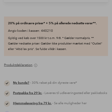
20% på ordinære priser* + 5% på allerede nedsatte varer**.
Angiv koden i kassen: 440210
Gyldig ved køb over 1500 kr t.o.m. 9/8. * Gælder normalpris. **
Gælder nedsatte priser. Gælder ikke produkter mærket med "Outlet"
eller "Altid lav pris". Se fulde vilkår i kassen.
Produktdeklaration
Ny kunde?
- 30% rabat på din dyreste vare*
Postpakke fra 29 kr.
- Leveres til udleveringssted eller pakkeboks
Hjemmelevering fra 79 kr.
- Se alle muligheder her