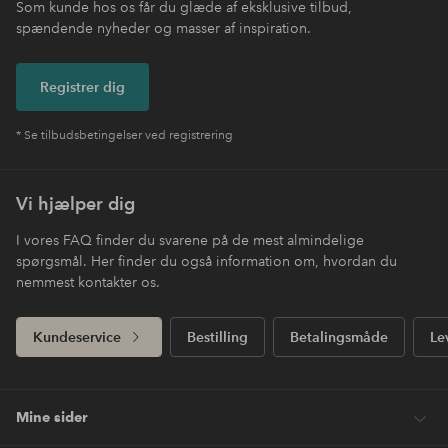
Som kunde hos os får du glæde af eksklusive tilbud,
spændende nyheder og masser af inspiration.
Registrer dig
* Se tilbudsbetingelser ved registrering
Vi hjælper dig
I vores FAQ finder du svarene på de mest almindelige
spørgsmål. Her finder du også information om, hvordan du
nemmest kontakter os.
Kundeservice
Bestilling
Betalingsmåde
Le
Mine sider