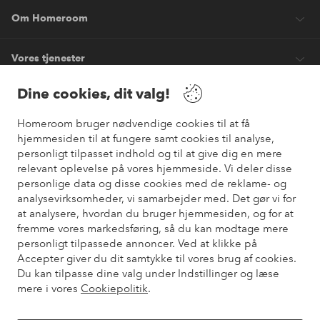
Om Homeroom
Vores tjenester
Dine cookies, dit valg!
Vilkår
Homeroom bruger nødvendige cookies til at få
hjemmesiden til at fungere samt cookies til analyse,
Venner
personligt tilpasset indhold og til at give dig en mere
relevant oplevelse på vores hjemmeside. Vi deler disse
personlige data og disse cookies med de reklame- og
analysevirksomheder, vi samarbejder med. Det gør vi for
Sikre betalinger
at analysere, hvordan du bruger hjemmesiden, og for at
Vil du vide mere om
vores betalingsmuligheder
?
fremme vores markedsføring, så du kan modtage mere
elpy
personligt tilpassede annoncer. Ved at klikke på
Accepter giver du dit samtykke til vores brug af cookies.
Du kan tilpasse dine valg under Indstillinger og læse
mere i vores
Cookiepolitik
.
Danmark - Vælg land