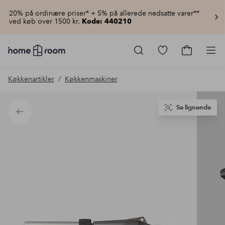
20% på ordinære priser* + 5% på allerede nedsatte varer**
ved køb over 1500 kr.
Kode: 440210
Homeroom
–
Gå
Gå
Pro
Alt
til
til
for
favoritmarkered
indkøbsku
Køkkenartikler
Køkkenmaskiner
hjemmet
produkter
til
lav
pris
Se lignende
Tilbage