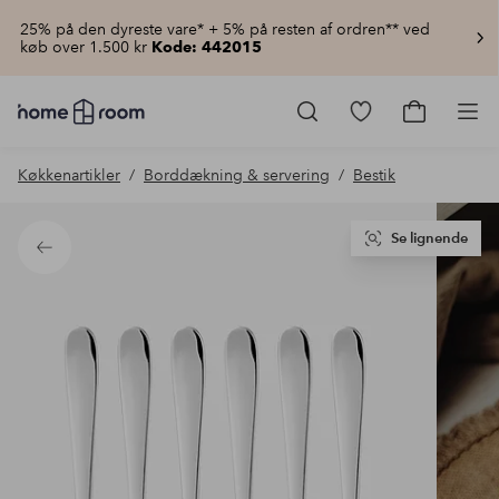
25% på den dyreste vare* + 5% på resten af ordren** ved
køb over 1.500 kr
Kode: 442015
Homeroom
–
Gå
Gå
Pro
Alt
til
til
for
favoritmarkered
indkøbsku
Køkkenartikler
Borddækning & servering
Bestik
hjemmet
produkter
til
lav
pris
Se lignende
Tilbage