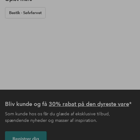
Bestik - Sølvfarvet
Bliv kunde og få
30% rabat på den dyreste vare
*
Som kunde hos os får du glæde af eksklusive tilbud,
spændende nyheder og masser af inspiration.
Registrer dig