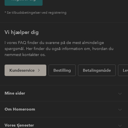
* Se tilbudsbetingelser ved registrering
Vi hjælper dig
I vores FAQ finder du svarene på de mest almindelige
spørgsmål. Her finder du også information om, hvordan du
nemmest kontakter os.
Kundeservice
Bestilling
Betalingsmåde
Le
Mine sider
Om Homeroom
Vores tjenester