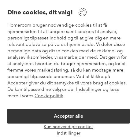
Dine cookies, dit valg!
Vilkår
Homeroom bruger nødvendige cookies til at få
hjemmesiden til at fungere samt cookies til analyse,
Venner
personligt tilpasset indhold og til at give dig en mere
relevant oplevelse på vores hjemmeside. Vi deler disse
personlige data og disse cookies med de reklame- og
analysevirksomheder, vi samarbejder med. Det gør vi for
Sikre betalinger
at analysere, hvordan du bruger hjemmesiden, og for at
Vil du vide mere om
vores betalingsmuligheder
?
fremme vores markedsføring, så du kan modtage mere
elpy
personligt tilpassede annoncer. Ved at klikke på
Accepter giver du dit samtykke til vores brug af cookies.
Du kan tilpasse dine valg under Indstillinger og læse
mere i vores
Cookiepolitik
.
Danmark - Vælg land
Accepter alle
Instagram
Facebook
Pinterest
Youtube
Kun nødvendige cookies
Åbn
Indstillinger
chat