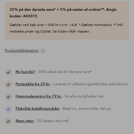
25% på den dyreste vare* + 5% på resten af ordren**. Angiv
koden: 442015
Gælder ved køb over 1.500 kr t.o.m. 16/8. * Gælder normalpris. ** Inkl.
nedsatte priser og Outlet. Se fulde vilkår i kassen.
Produktdeklaration
Ny kunde?
- 30% rabat på din dyreste vare*
Postpakke fra 29 kr.
- Leveres til udleveringssted eller pakkeboks
Hjemmelevering fra 79 kr.
- Se alle muligheder her
Fleksible betalingsmåder
- Betal nu, senere eller del op
Nem retur
- 30 dages returret*