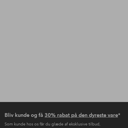
Bliv kunde og få
30% rabat på den dyreste vare
*
Som kunde hos os får du glæde af eksklusive tilbud,