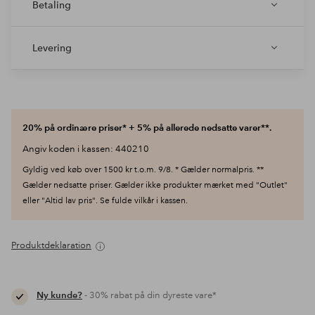
Betaling
Levering
20% på ordinære priser* + 5% på allerede nedsatte varer**.
Angiv koden i kassen: 440210
Gyldig ved køb over 1500 kr t.o.m. 9/8. * Gælder normalpris. **
Gælder nedsatte priser. Gælder ikke produkter mærket med "Outlet"
eller "Altid lav pris". Se fulde vilkår i kassen.
Produktdeklaration
Ny kunde?
- 30% rabat på din dyreste vare*