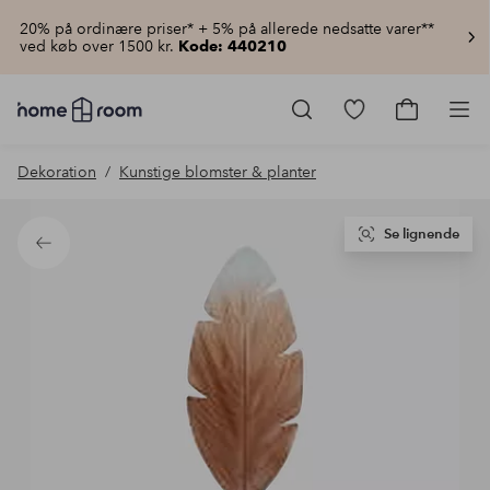
20% på ordinære priser* + 5% på allerede nedsatte varer**
ved køb over 1500 kr.
Kode: 440210
Homeroom
–
Gå
Gå
Pro
Alt
til
til
for
favoritmarkered
indkøbsku
Dekoration
Kunstige blomster & planter
hjemmet
produkter
til
lav
pris
Se lignende
Tilbage