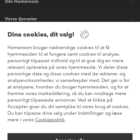
Om Homeroom
Vores tjenester
Dine cookies, dit valg!
Vilkår
Homeroom bruger nødvendige cookies til at få
hjemmesiden til at fungere samt cookies til analyse,
Venner
personligt tilpasset indhold og til at give dig en mere
relevant oplevelse på vores hjemmeside. Vi deler disse
personlige data og disse cookies med de reklame- og
analysevirksomheder, vi samarbejder med. Det gør vi for
Sikre betalinger
at analysere, hvordan du bruger hjemmesiden, og for at
Vil du vide mere om
vores betalingsmuligheder
?
fremme vores markedsføring, så du kan modtage mere
elpy
personligt tilpassede annoncer. Ved at klikke på
Accepter giver du dit samtykke til vores brug af cookies.
Du kan tilpasse dine valg under Indstillinger og læse
mere i vores
Cookiepolitik
.
Danmark - Vælg land