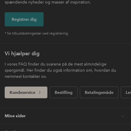
spændende nyheder og masser af inspiration.
Registrer dig
* Se tilbudsbetingelser ved registrering
Vi hjælper dig
I vores FAQ finder du svarene på de mest almindelige
spørgsmål. Her finder du også information om, hvordan du
nemmest kontakter os.
Kundeservice
Bestilling
Betalingsmåde
Le
Mine sider