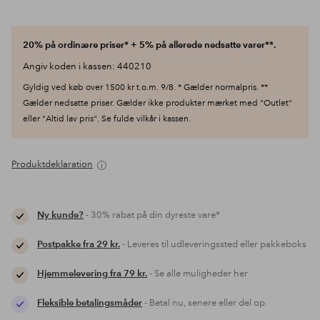
20% på ordinære priser* + 5% på allerede nedsatte varer**.
Angiv koden i kassen: 440210
Gyldig ved køb over 1500 kr t.o.m. 9/8. * Gælder normalpris. **
Gælder nedsatte priser. Gælder ikke produkter mærket med "Outlet"
eller "Altid lav pris". Se fulde vilkår i kassen.
Produktdeklaration
Ny kunde?
- 30% rabat på din dyreste vare*
Postpakke fra 29 kr.
- Leveres til udleveringssted eller pakkeboks
Hjemmelevering fra 79 kr.
- Se alle muligheder her
Fleksible betalingsmåder
- Betal nu, senere eller del op