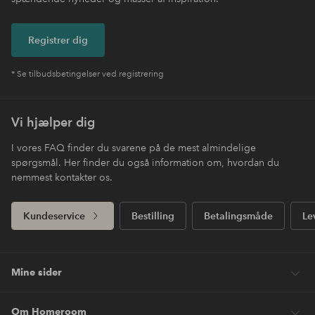
Registrer dig
* Se tilbudsbetingelser ved registrering
Vi hjælper dig
I vores FAQ finder du svarene på de mest almindelige
spørgsmål. Her finder du også information om, hvordan du
nemmest kontakter os.
Kundeservice
Bestilling
Betalingsmåde
Le
Mine sider
Om Homeroom