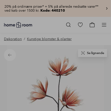
20% på ordinære priser* + 5% på allerede nedsatte varer**
ved køb over 1500 kr.
Kode: 440210
Homeroom
–
Gå
Gå
Pro
Alt
til
til
for
favoritmarkered
indkøbsku
Dekoration
Kunstige blomster & planter
hjemmet
produkter
til
lav
pris
Se lignende
Tilbage