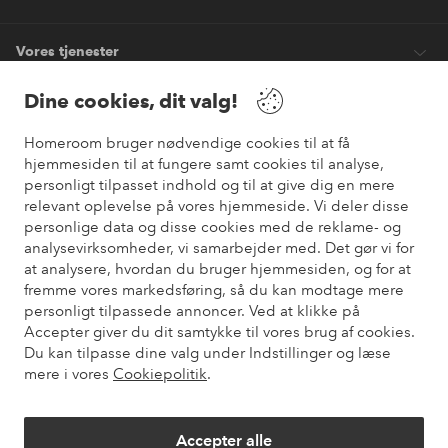
Vores tjenester
Dine cookies, dit valg!
Vilkår
Homeroom bruger nødvendige cookies til at få
hjemmesiden til at fungere samt cookies til analyse,
Venner
personligt tilpasset indhold og til at give dig en mere
relevant oplevelse på vores hjemmeside. Vi deler disse
personlige data og disse cookies med de reklame- og
analysevirksomheder, vi samarbejder med. Det gør vi for
Sikre betalinger
at analysere, hvordan du bruger hjemmesiden, og for at
Vil du vide mere om
vores betalingsmuligheder
?
fremme vores markedsføring, så du kan modtage mere
elpy
personligt tilpassede annoncer. Ved at klikke på
Accepter giver du dit samtykke til vores brug af cookies.
Du kan tilpasse dine valg under Indstillinger og læse
mere i vores
Cookiepolitik
.
Danmark - Vælg land
Accepter alle