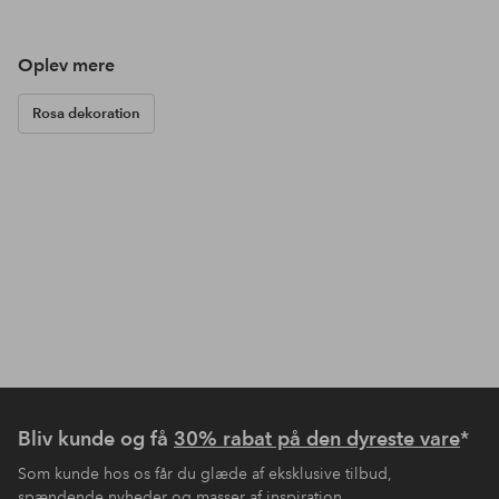
Oplev mere
Rosa dekoration
Bliv kunde og få
30% rabat på den dyreste vare
*
Som kunde hos os får du glæde af eksklusive tilbud,
spændende nyheder og masser af inspiration.