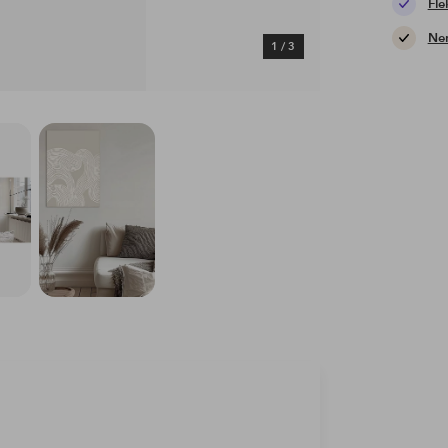
Fle
Nem
1
/
3