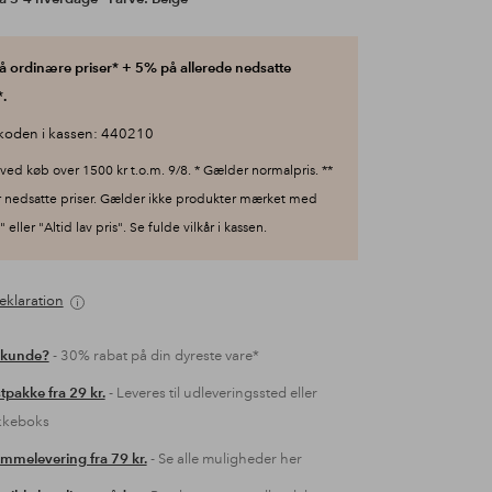
 ordinære priser* + 5% på allerede nedsatte
.
koden i kassen: 440210
ved køb over 1500 kr t.o.m. 9/8. * Gælder normalpris. **
 nedsatte priser. Gælder ikke produkter mærket med
 eller "Altid lav pris". Se fulde vilkår i kassen.
eklaration
 kunde?
- 30% rabat på din dyreste vare*
tpakke fra 29 kr.
- Leveres til udleveringssted eller
kkeboks
mmelevering fra 79 kr.
- Se alle muligheder her