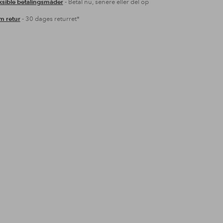
ksible betalingsmåder
- Betal nu, senere eller del op
 retur
- 30 dages returret*