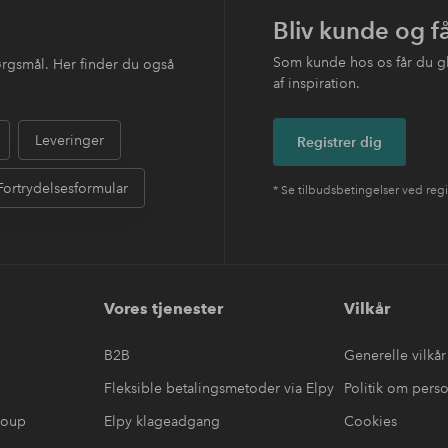
Bliv kunde og f
Som kunde hos os får du g
ørgsmål. Her finder du også
af inspiration.
Leveringer
Registrer dig
Fortrydelsesformular
* Se tilbudsbetingelser ved regi
Vores tjenester
Vilkår
B2B
Generelle vilkår
Fleksible betalingsmetoder via Elpy
Politik om pers
roup
Elpy klageadgang
Cookies