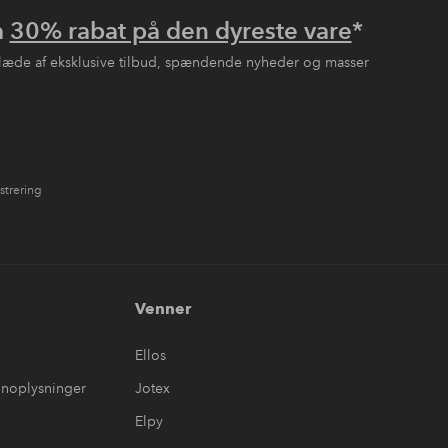
å
30% rabat på den dyreste vare
*
læde af eksklusive tilbud, spændende nyheder og masser
strering
Venner
Ellos
onoplysninger
Jotex
Elpy