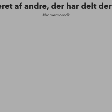
eret af andre, der har delt de
#homeroomdk