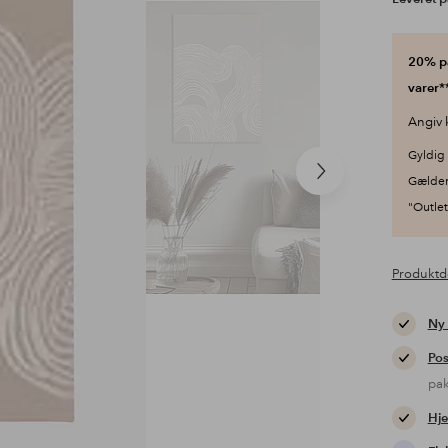
20% på
varer**
Angiv 
Gyldig 
Næste
Gælder
produkt
"Outlet"
Produktd
Ny
Pos
pa
Hje