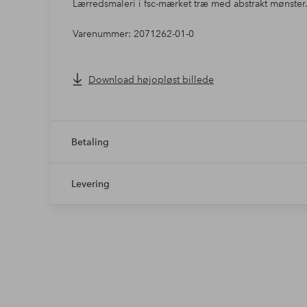
Lærredsmaleri i fsc-mærket træ med abstrakt mønster
Varenummer: 2071262-01-0
Download højopløst billede
Betaling
Levering