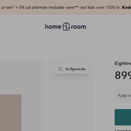
priser* + 5% på allerede nedsatte varer** ved køb over 1500 kr.
Kod
Homeroom
–
Alt
for
hjemmet
til
lav
pris
Eightm
Se lignende
899
Kjøp n
Leveret p