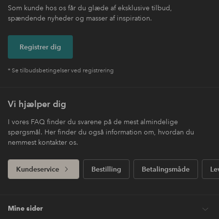
Som kunde hos os får du glæde af eksklusive tilbud,
spændende nyheder og masser af inspiration.
Registrer dig
* Se tilbudsbetingelser ved registrering
Vi hjælper dig
I vores FAQ finder du svarene på de mest almindelige
spørgsmål. Her finder du også information om, hvordan du
nemmest kontakter os.
Kundeservice
Bestilling
Betalingsmåde
Le
Mine sider