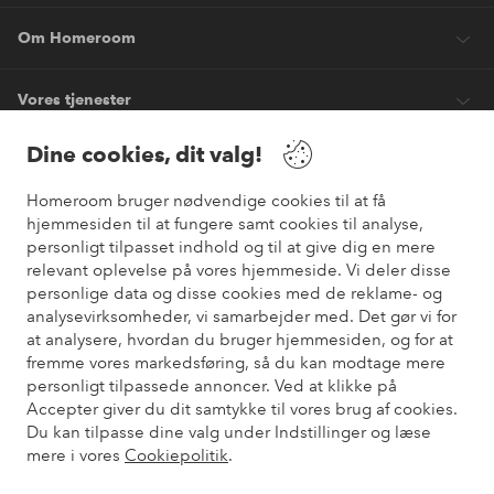
Om Homeroom
Vores tjenester
Dine cookies, dit valg!
Vilkår
Homeroom bruger nødvendige cookies til at få
hjemmesiden til at fungere samt cookies til analyse,
Venner
personligt tilpasset indhold og til at give dig en mere
relevant oplevelse på vores hjemmeside. Vi deler disse
personlige data og disse cookies med de reklame- og
analysevirksomheder, vi samarbejder med. Det gør vi for
Sikre betalinger
at analysere, hvordan du bruger hjemmesiden, og for at
Vil du vide mere om
vores betalingsmuligheder
?
fremme vores markedsføring, så du kan modtage mere
elpy
personligt tilpassede annoncer. Ved at klikke på
Accepter giver du dit samtykke til vores brug af cookies.
Du kan tilpasse dine valg under Indstillinger og læse
mere i vores
Cookiepolitik
.
Danmark - Vælg land