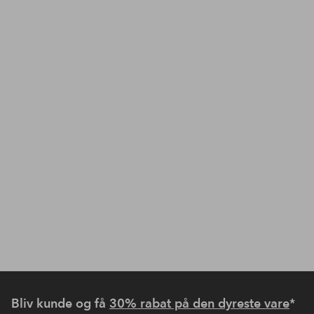
Bliv kunde og få
30% rabat på den dyreste vare
*