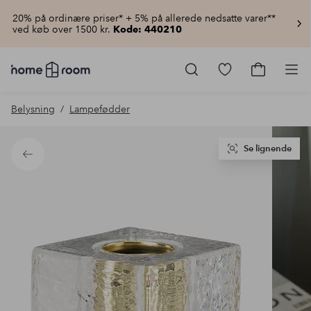
20% på ordinære priser* + 5% på allerede nedsatte varer**
ved køb over 1500 kr.
Kode: 440210
Homeroom
–
Gå
Gå
Pro
Alt
til
til
for
favoritmarkered
indkøbsku
Belysning
Lampefødder
hjemmet
produkter
til
lav
pris
Se lignende
Tilbage