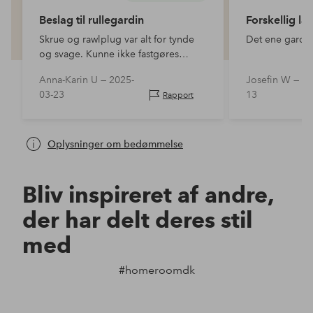
Beslag til rullegardin
Forskellig l
Skrue og rawlplug var alt for tynde
Det ene gardin
og svage. Kunne ikke fastgøres
ordentligt.
Anna-Karin U —
2025-
Josefin W —
20
03-23
13
Rapport
Oplysninger om bedømmelse
Bliv inspireret af andre,
der har delt deres stil
med
#homeroomdk