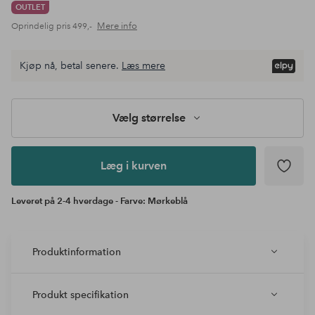
OUTLET
Mere info
Oprindelig pris
499,-
Vælg
Kjøp nå, betal senere.
Læs mere
størrelse
Læg i
kurven
Vælg størrelse
Læg i kurven
Leveret på 2-4 hverdage - Farve: Mørkeblå
Produktinformation
Produkt specifikation