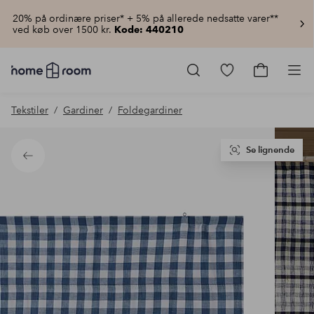
20% på ordinære priser* + 5% på allerede nedsatte varer**
ved køb over 1500 kr.
Kode: 440210
Homeroom
–
Gå
Gå
Pro
Alt
til
til
for
favoritmarkered
indkøbsku
Tekstiler
Gardiner
Foldegardiner
hjemmet
produkter
til
lav
pris
Se lignende
Tilbage