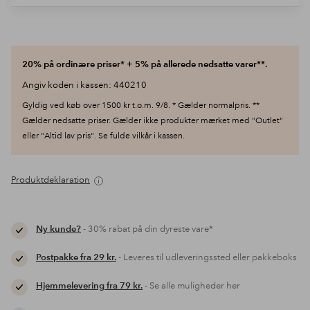
20% på ordinære priser* + 5% på allerede nedsatte varer**.
Angiv koden i kassen: 440210
Gyldig ved køb over 1500 kr t.o.m. 9/8. * Gælder normalpris. **
Gælder nedsatte priser. Gælder ikke produkter mærket med "Outlet"
eller "Altid lav pris". Se fulde vilkår i kassen.
Produktdeklaration
Ny kunde?
- 30% rabat på din dyreste vare*
Postpakke fra 29 kr.
- Leveres til udleveringssted eller pakkeboks
Hjemmelevering fra 79 kr.
- Se alle muligheder her