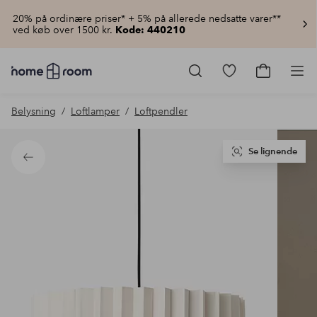
20% på ordinære priser* + 5% på allerede nedsatte varer**
ved køb over 1500 kr.
Kode: 440210
Homeroom
–
Gå
Gå
Pro
Alt
til
til
for
favoritmarkered
indkøbsku
Belysning
Loftlamper
Loftpendler
hjemmet
produkter
til
lav
pris
Se lignende
Tilbage