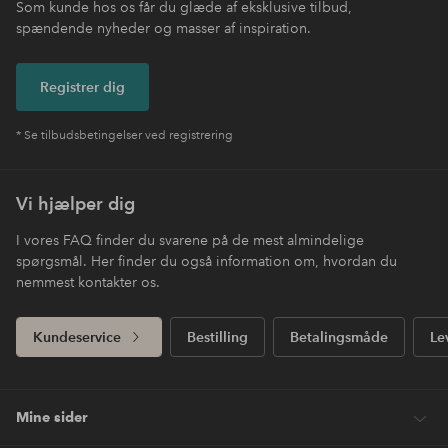
Som kunde hos os får du glæde af eksklusive tilbud,
spændende nyheder og masser af inspiration.
Registrer dig
* Se tilbudsbetingelser ved registrering
Vi hjælper dig
I vores FAQ finder du svarene på de mest almindelige
spørgsmål. Her finder du også information om, hvordan du
nemmest kontakter os.
Kundeservice
Bestilling
Betalingsmåde
Le
Mine sider