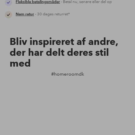
Fleksible betalingsmåder
- Betal nu, senere eller del op
Nem retur
- 30 dages returret*
Bliv inspireret af andre,
der har delt deres stil
med
#homeroomdk