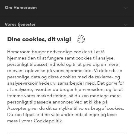
Om Homeroom
Vores tjenester
Dine cookies, dit valg!
Vilkår
Homeroom bruger nødvendige cookies til at få
hjemmesiden til at fungere samt cookies til analyse,
Venner
personligt tilpasset indhold og til at give dig en mere
relevant oplevelse på vores hjemmeside. Vi deler disse
personlige data og disse cookies med de reklame- og
analysevirksomheder, vi samarbejder med. Det gør vi for
Sikre betalinger
at analysere, hvordan du bruger hjemmesiden, og for at
Vil du vide mere om
vores betalingsmuligheder
?
fremme vores markedsføring, så du kan modtage mere
elpy
personligt tilpassede annoncer. Ved at klikke på
Accepter giver du dit samtykke til vores brug af cookies.
Du kan tilpasse dine valg under Indstillinger og læse
mere i vores
Cookiepolitik
.
Danmark - Vælg land