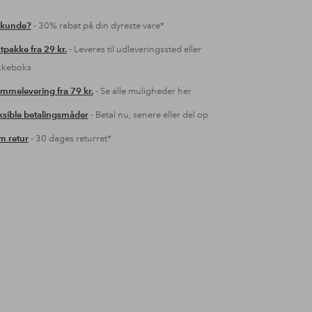
 kunde?
- 30% rabat på din dyreste vare*
tpakke fra 29 kr.
- Leveres til udleveringssted eller
kkeboks
mmelevering fra 79 kr.
- Se alle muligheder her
ksible betalingsmåder
- Betal nu, senere eller del op
 retur
- 30 dages returret*