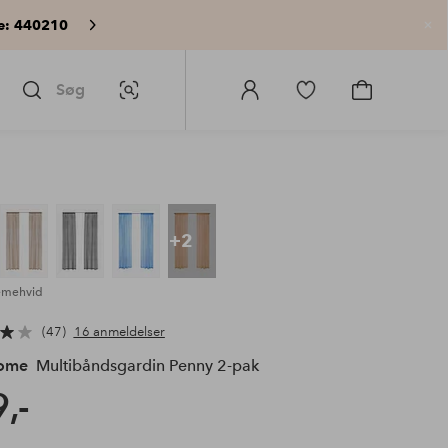
e: 440210
Lu
Søg
Billedsøgning
Log
Gå
Gå
ind
til
til
på
favoritmarkerede
indkøbskur
Homeroom
produkter
+2
emehvid
47
16 anmeldelser
Home
Multibåndsgardin Penny 2-pak
,-