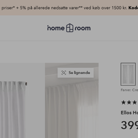
priser* + 5% på allerede nedsatte varer** ved køb over 1500 kr.
Kod
Homeroom
–
Alt
for
hjemmet
til
lav
pris
Se lignende
Farve: Cr
Ellos 
399