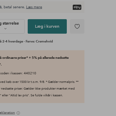
å, betal senere.
Læs mere
 størrelse
Læg i kurven
å 2-4 hverdage - Farve: Cremehvid
 ordinære priser* + 5% på allerede nedsatte
.
koden i kassen: 440210
ved køb over 1500 kr t.o.m. 9/8. * Gælder normalpris. **
 nedsatte priser. Gælder ikke produkter mærket med
 eller "Altid lav pris". Se fulde vilkår i kassen.
eklaration