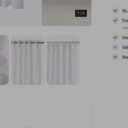
Ny
1
/
5
Pos
pa
Hje
Fle
Nem