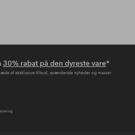
å
30% rabat på den dyreste vare
*
læde af eksklusive tilbud, spændende nyheder og masser
strering