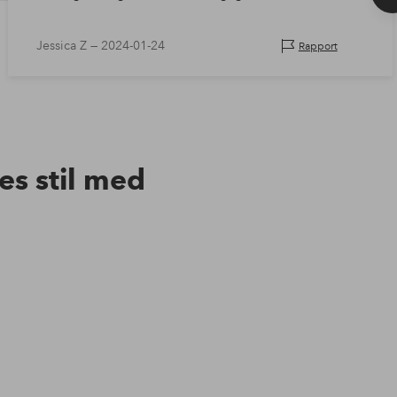
Jessica Z —
2024-01-24
Rapport
res stil med