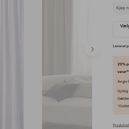
Kjøp n
Vælg
Leveret p
Næste
produkt
20% på
varer**
Angiv 
Gyldig 
Gælder
"Outlet"
Produktd