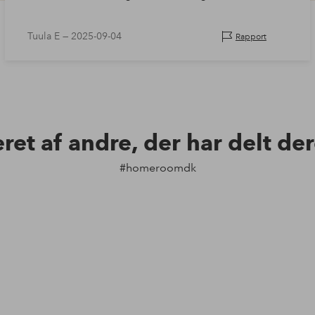
Tuula E —
2025-09-04
Rapport
eret af andre, der har delt de
#homeroomdk