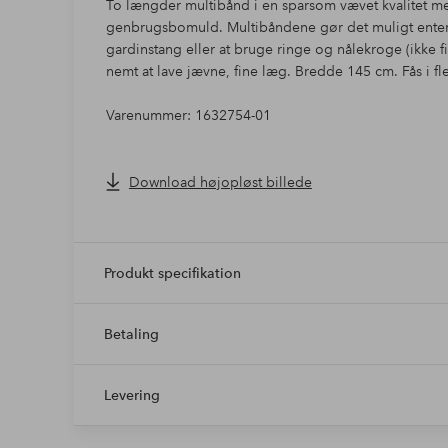
To længder multibånd i en sparsom vævet kvalitet med 
genbrugsbomuld. Multibåndene gør det muligt enten
gardinstang eller at bruge ringe og nålekroge (ikke 
nemt at lave jævne, fine læg. Bredde 145 cm. Fås i fl
Varenummer: 1632754-01
Download højopløst billede
Produkt specifikation
Betaling
Levering