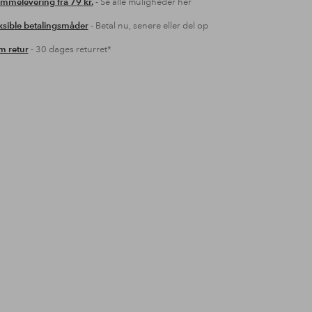
mmelevering fra 79 kr.
- Se alle muligheder her
ksible betalingsmåder
- Betal nu, senere eller del op
 retur
- 30 dages returret*