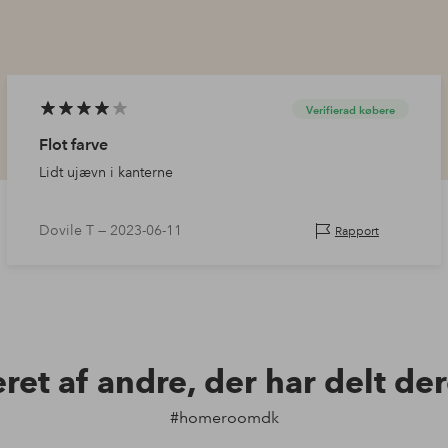
Verifierad købere
Flot farve
Lidt ujævn i kanterne
Dovile T —
2023-06-11
Rapport
eret af andre, der har delt de
#homeroomdk