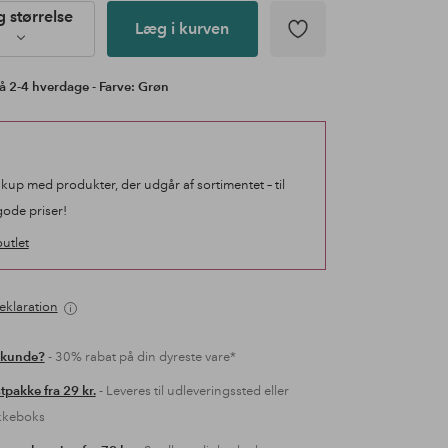
 størrelse
Læg i kurven
å 2-4 hverdage - Farve: Grøn
 kup med produkter, der udgår af sortimentet – til
gode priser!
utlet
eklaration
 kunde?
- 30% rabat på din dyreste vare*
tpakke fra 29 kr.
- Leveres til udleveringssted eller
kkeboks