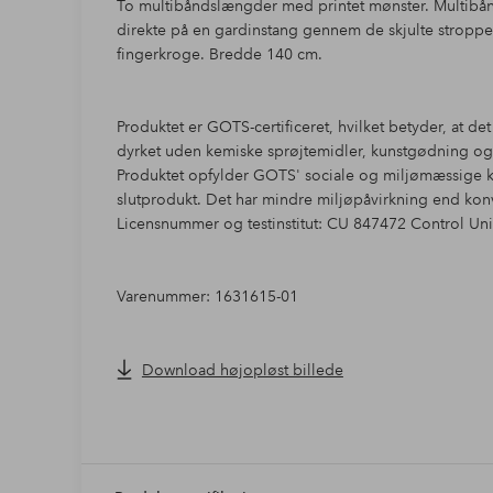
To multibåndslængder med printet mønster. Multibån
direkte på en gardinstang gennem de skjulte stropper
fingerkroge. Bredde 140 cm.
Produktet er GOTS-certificeret, hvilket betyder, at d
dyrket uden kemiske sprøjtemidler, kunstgødning o
Produktet opfylder GOTS' sociale og miljømæssige krav
slutprodukt. Det har mindre miljøpåvirkning end konv
Licensnummer og testinstitut: CU 847472 Control Unio
Varenummer: 1631615-01
Download højopløst billede