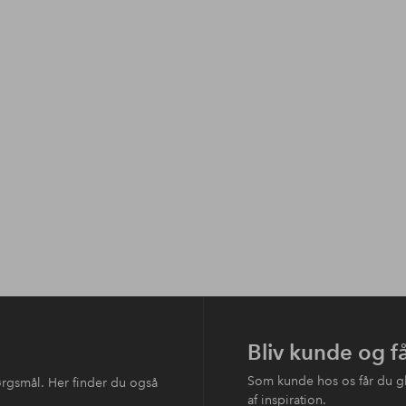
Bliv kunde og f
Som kunde hos os får du g
ørgsmål. Her finder du også
af inspiration.