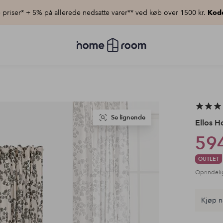
priser* + 5% på allerede nedsatte varer** ved køb over 1500 kr.
Kod
Homeroom
–
Alt
for
hjemmet
til
lav
pris
Se lignende
Ellos 
594
OUTLET
Oprindeli
Kjøp n