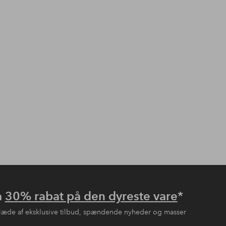
å
30% rabat på den dyreste vare
*
læde af eksklusive tilbud, spændende nyheder og masser