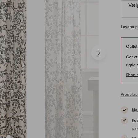
Vælg
Leveret p
Outlet
Næste
Gør et
produkt
rigtig 
Shop o
Produktd
Ny
Pos
pa