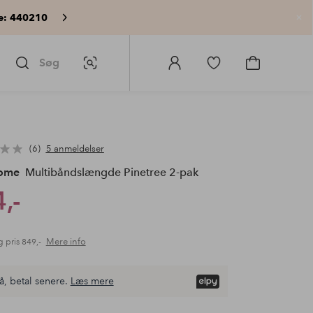
e: 440210
Lu
Søg
Billedsøgning
Log
Gå
Gå
ind
til
til
på
favoritmarkerede
indkøbskur
Homeroom
produkter
6
5 anmeldelser
Home
Multibåndslængde Pinetree 2-pak
,-
Mere info
g pris
849,-
å, betal senere.
Læs mere