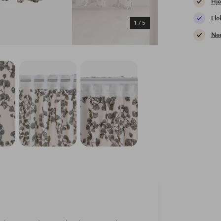
Hje
Fle
1
/
5
Nem