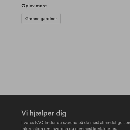
Oplev mere
Grønne gardiner
Vi hjælper dig
I vores FAQ finder du svarene på de mest almindelige sp
information om, hvordan du nemmest kontakter os.