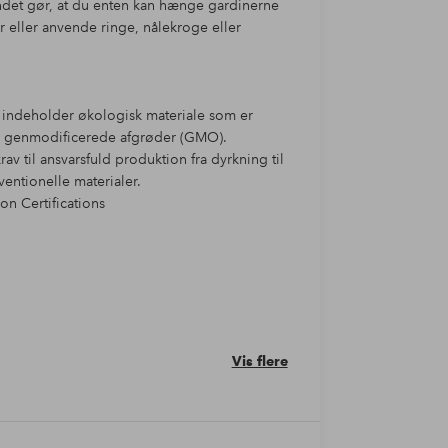
det gør, at du enten kan hænge gardinerne
 eller anvende ringe, nålekroge eller
et indeholder økologisk materiale som er
g genmodificerede afgrøder (GMO).
 til ansvarsfuld produktion fra dyrkning til
entionelle materialer.
n Certifications
Vis flere