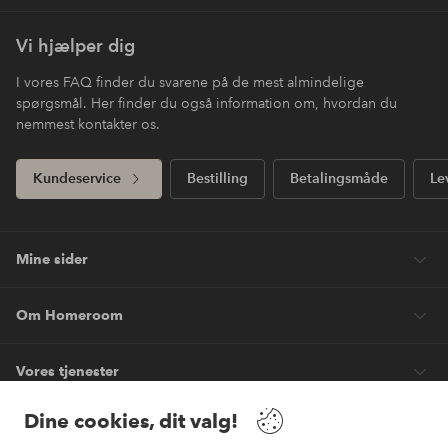
Vi hjælper dig
I vores FAQ finder du svarene på de mest almindelige
spørgsmål. Her finder du også information om, hvordan du
nemmest kontakter os.
Kundeservice
Bestilling
Betalingsmåde
Le
Mine sider
Om Homeroom
Vores tjenester
Dine cookies, dit valg!
Vilkår