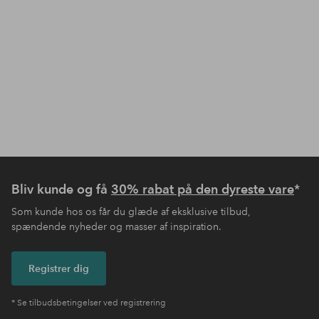
Bliv kunde og få
30% rabat på den dyreste vare
*
Som kunde hos os får du glæde af eksklusive tilbud,
spændende nyheder og masser af inspiration.
Registrer dig
* Se tilbudsbetingelser ved registrering