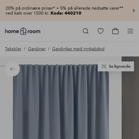
20% på ordinære priser* + 5% på allerede nedsatte varer**
ved køb over 1500 kr.
Kode: 440210
Homeroom
–
Gå
Gå
Pro
Alt
til
til
for
favoritmarkered
indkøbsku
Tekstiler
Gardiner
Gardinfag med rynkebånd
hjemmet
produkter
til
lav
pris
Se lignende
Tilbage