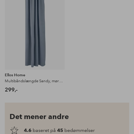
favoritter
Ellos Home
Multibåndslængde Sandy, mørklæggende, 1 stk.
299,-
Det mener andre
4.6
baseret på
45
bedømmelser