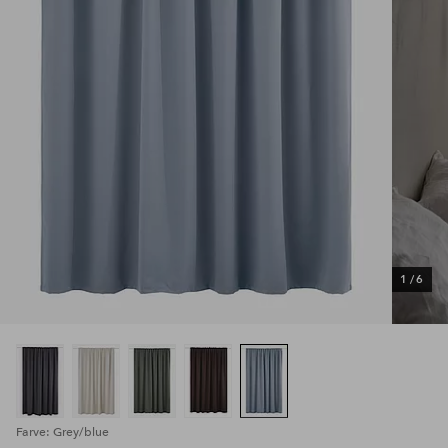
1
/
6
Farve: Grey/blue