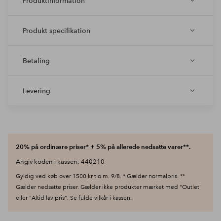
Produktinformation
Produkt specifikation
Betaling
Levering
20% på ordinære priser* + 5% på allerede nedsatte varer**.
Angiv koden i kassen: 440210
Gyldig ved køb over 1500 kr t.o.m. 9/8. * Gælder normalpris. **
Gælder nedsatte priser. Gælder ikke produkter mærket med "Outlet"
eller "Altid lav pris". Se fulde vilkår i kassen.