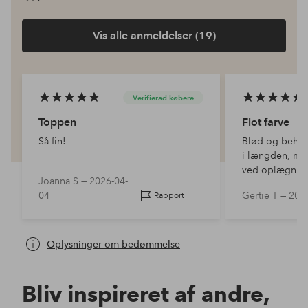
Vis alle anmeldelser (19)
Verifierad købere
Toppen
Flot farve
Så fin!
Blød og behage
i længden, men
ved oplægning
Joanna S —
2026-04-
ikke er helt 
04
Gertie T —
202
Rapport
Oplysninger om bedømmelse
Bliv inspireret af andre,