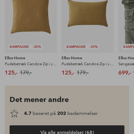
KAMPAGNE
-30%
KAMPAGNE
-30%
KAMP
Ellos Home
Ellos Home
Ellos H
Pudebetræk Candice Zip i vasket hør 50x50 cm
Pudebetræk Candice Zip i vasket hør 40x60 cm
125,-
179,-
125,-
179,-
699,-
Det mener andre
4.7
baseret på
202
bedømmelser
Vis alle anmeldelser (68)