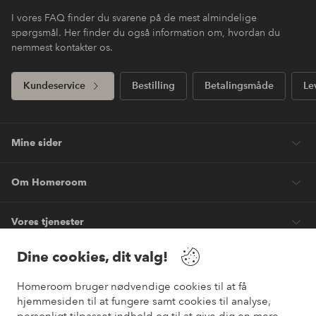
I vores FAQ finder du svarene på de mest almindelige
spørgsmål. Her finder du også information om, hvordan du
nemmest kontakter os.
Kundeservice
Bestilling
Betalingsmåde
Le
Mine sider
Om Homeroom
Vores tjenester
Dine cookies, dit valg!
Vilkår
Homeroom bruger nødvendige cookies til at få
Venner
hjemmesiden til at fungere samt cookies til analyse,