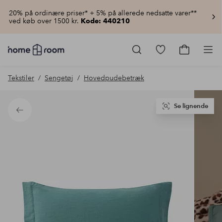
20% på ordinære priser* + 5% på allerede nedsatte varer**
ved køb over 1500 kr.
Kode: 440210
Homeroom
–
Gå
Gå
Pro
Alt
til
til
for
favoritmarkered
indkøbsku
Tekstiler
Sengetøj
Hovedpudebetræk
hjemmet
produkter
til
lav
pris
Se lignende
Tilbage