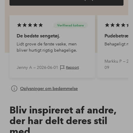
Verifierad købere
De bedste sengetøj.
Pudebetræk
Lidt grove de første vaske, men
Behageligt mat
bliver hurtigt rigtig behagelige.
Markku P —
202
Jenny A —
2026-06-01
09
Rapport
Oplysninger om bedømmelse
Bliv inspireret af andre,
der har delt deres stil
med