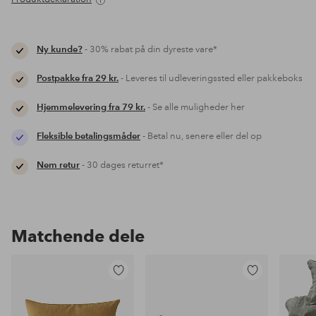
Ny kunde?
- 30% rabat på din dyreste vare*
Postpakke fra 29 kr.
- Leveres til udleveringssted eller pakkeboks
Hjemmelevering fra 79 kr.
- Se alle muligheder her
Fleksible betalingsmåder
- Betal nu, senere eller del op
Nem retur
- 30 dages returret*
Matchende dele
Tilføj
Tilføj
til
til
favoritter
favoritter