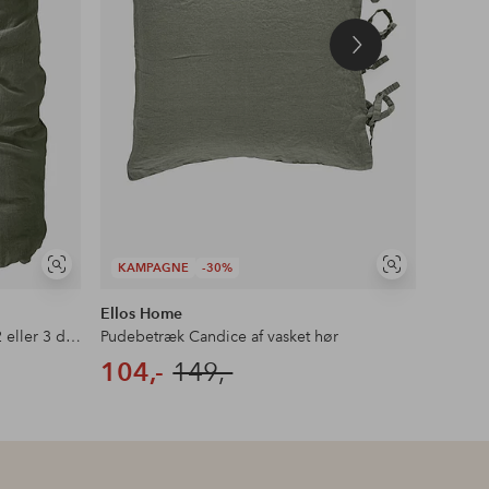
Næste
produkt
KAMPAGNE
-30%
KAMP
Se
Se
lignende
lignende
Ellos Home
Ellos 
Sengesæt Candice i vasket hør - 2 eller 3 dele
Pudebetræk Candice af vasket hør
Pudebet
104,-
149,-
244,