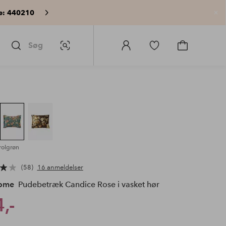
e: 440210
Lu
Søg
Billedsøgning
Log
Gå
Gå
ind
til
til
på
favoritmarkerede
indkøbskur
Homeroom
produkter
rolgrøn
58
16 anmeldelser
Home
Pudebetræk Candice Rose i vasket hør
,-