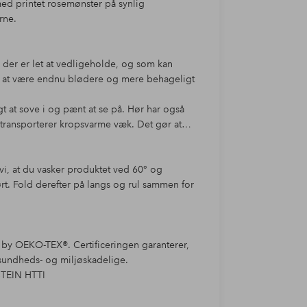
med printet rosemønster på synlig
rne.
r, der er let at vedligeholde, og som kan
or at være endnu blødere og mere behageligt
gt at sove i og pænt at se på. Hør har også
transporterer kropsvarme væk. Det gør at
vi, at du vasker produktet ved 60° og
rt. Fold derefter på langs og rul sammen for
0 by OEKO-TEX®. Certificeringen garanterer,
e sundheds- og miljøskadelige.
STEIN HTTI