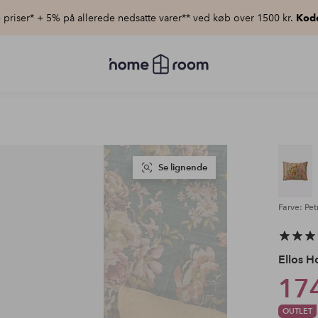
priser* + 5% på allerede nedsatte varer** ved køb over 1500 kr.
Kod
Homeroom
–
Alt
for
hjemmet
til
lav
pris
Se lignende
Farve: Pet
Ellos 
174
OUTLET