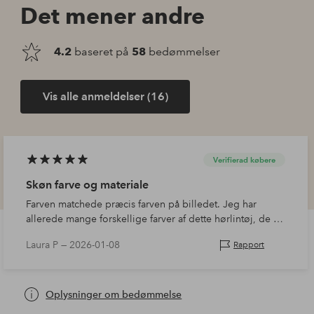
Det mener andre
4.2
baseret på
58
bedømmelser
Vis alle anmeldelser (16)
Verifierad købere
Skøn farve og materiale
Farven matchede præcis farven på billedet. Jeg har
allerede mange forskellige farver af dette hørlintøj, de er
vidunderlige at bruge!
Laura P —
2026-01-08
Rapport
Oplysninger om bedømmelse