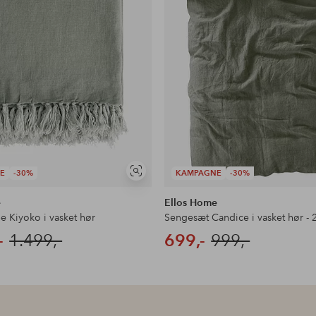
E
-30%
KAMPAGNE
-30%
Se
lignende
e
Ellos Home
 Kiyoko i vasket hør
-
1.499,-
699,-
999,-