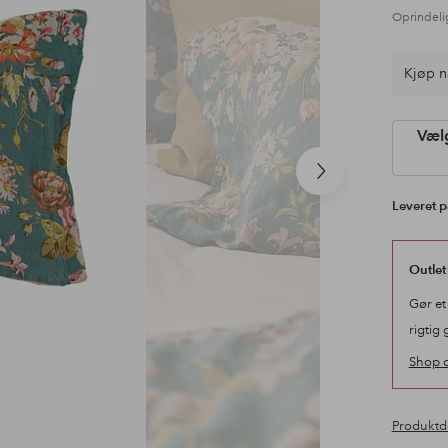
Oprindeli
Kjøp n
Vælg
Næste
produkt
Leveret p
Outlet
Gør et
rigtig 
Shop o
Produktd