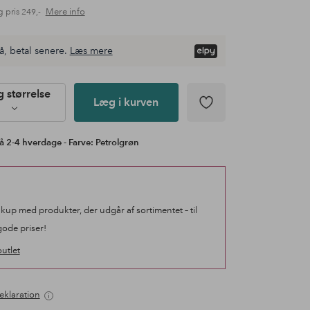
Mere info
g pris
249,-
å, betal senere.
Læs mere
 størrelse
Læg i kurven
å 2-4 hverdage - Farve: Petrolgrøn
 kup med produkter, der udgår af sortimentet – til
gode priser!
utlet
eklaration