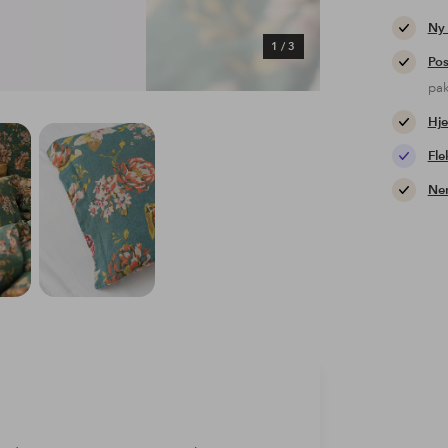
Ny
1
/
3
Pos
pa
Hje
Fle
Nem