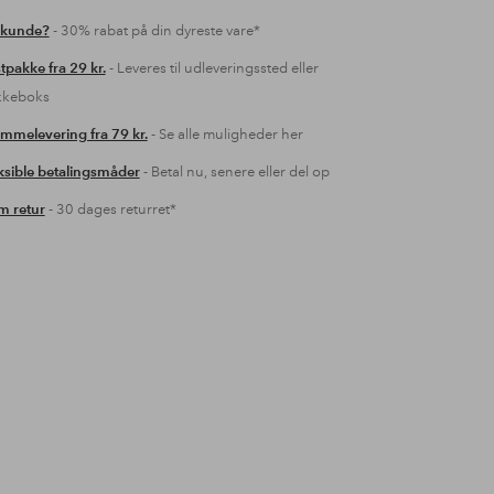
 kunde?
- 30% rabat på din dyreste vare*
tpakke fra 29 kr.
- Leveres til udleveringssted eller
kkeboks
mmelevering fra 79 kr.
- Se alle muligheder her
ksible betalingsmåder
- Betal nu, senere eller del op
 retur
- 30 dages returret*