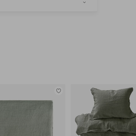
Tilføj
til
favoritter