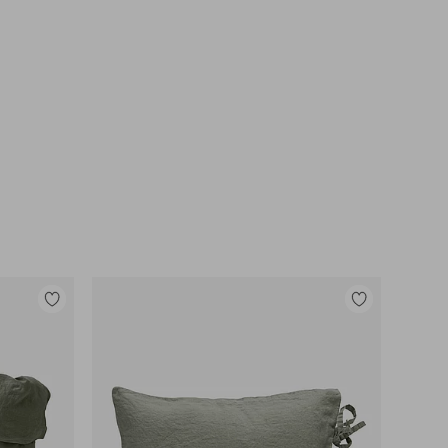
Tilføj
Tilføj
til
til
favoritter
favoritter