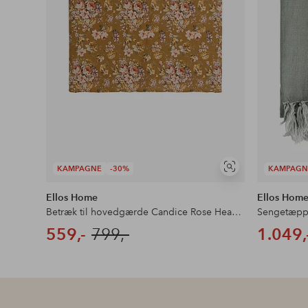
KAMPAGNE
-30%
KAMPAGN
Se
lignende
Ellos Home
Ellos Hom
Betræk til hovedgærde Candice Rose Headboardcover
Sengetæppe
559,-
799,-
1.049,