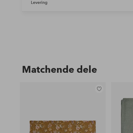
Levering
Matchende dele
Tilføj
til
favoritter