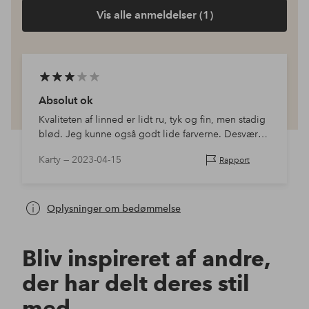
Vis alle anmeldelser (1)
Absolut ok
Kvaliteten af linned er lidt ru, tyk og fin, men stadig
blød. Jeg kunne også godt lide farverne. Desværre
ser malingen ikke ud til at være så farvebestandig,
Karty —
2023-04-15
Rapport
fordi jeg vaskede dem før brug,…
Oplysninger om bedømmelse
Bliv inspireret af andre,
der har delt deres stil
med