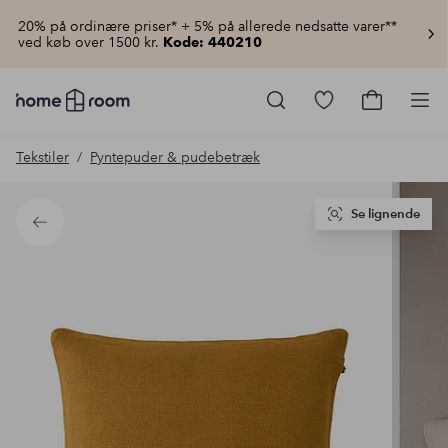
20% på ordinære priser* + 5% på allerede nedsatte varer**
ved køb over 1500 kr.
Kode: 440210
Homeroom
–
Gå
Gå
Pro
Alt
til
til
for
favoritmarkered
indkøbsku
Tekstiler
Pyntepuder & pudebetræk
hjemmet
produkter
til
lav
pris
Se lignende
Tilbage