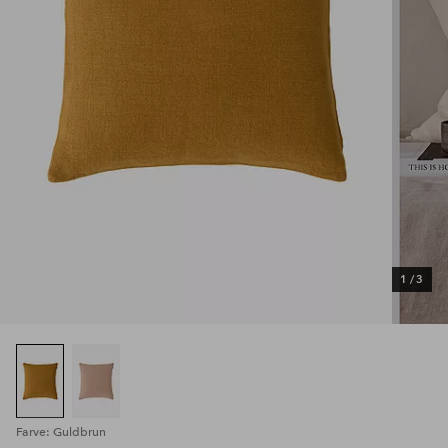
1
/
3
Farve: Guldbrun