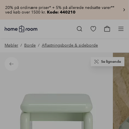
20% på ordinære priser* + 5% på allerede nedsatte varer**
ved køb over 1500 kr.
Kode: 440210
Homeroom
–
Gå
Gå
Pro
Alt
til
til
for
favoritmarkered
indkøbsku
Møbler
Borde
Aflastningsborde & sideborde
hjemmet
produkter
til
lav
pris
Se lignende
Tilbage