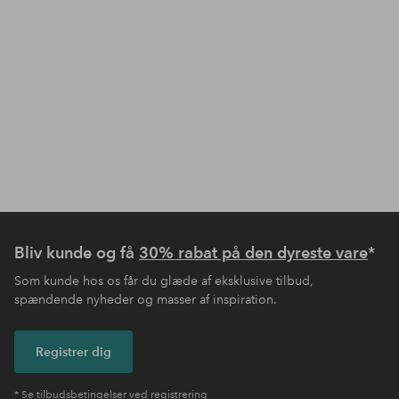
Bliv kunde og få
30% rabat på den dyreste vare
*
Som kunde hos os får du glæde af eksklusive tilbud,
spændende nyheder og masser af inspiration.
Registrer dig
* Se tilbudsbetingelser ved registrering