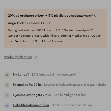
20% på ordinære priser* + 5% på allerede nedsatte varer**.
Angiv koden i kassen: 440210
Gyldig ved køb over 1500 kr t.o.m. 9/8. * Gælder normalpris. **
Gælder nedsatte priser. Gælder ikke produkter mærket med "Outlet"
eller "Altid lav pris". Se fulde vilkår i kassen.
Produktdeklaration
Ny kunde?
- 30% rabat på din dyreste vare*
Postpakke fra 29 kr.
- Leveres til udleveringssted eller pakkeboks
Hjemmelevering fra 79 kr.
- Se alle muligheder her
Fleksible betalingsmåder
- Betal nu, senere eller del op