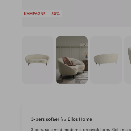
KAMPAGNE
-30%
3-pers sofaer
fra
Ellos Home
3-pers. sofa med moderne, organisk form. Stel i mass