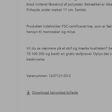
blød imiteret fåreskind af polyester. Betrækket er ikk
Frihøjde under møbel 17 cm. Samlet.
Produktet indeholder FSC-certificeret træ, som er fæld
hensyn til mennesker og miljø.
Vil du se nærmere på et stof og mærke kvaliteten? Se
70 100 200 og bestil en gratis stofprøve! Oplys det
beskrivelse.
Varenummer: 1637121-03-2
Download højopløst billede