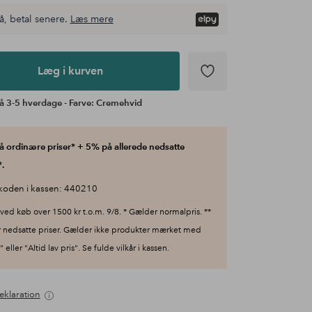
å, betal senere.
Læs mere
Læg i kurven
å 3-5 hverdage - Farve: Cremehvid
 ordinære priser* + 5% på allerede nedsatte
.
koden i kassen: 440210
ved køb over 1500 kr t.o.m. 9/8. * Gælder normalpris. **
 nedsatte priser. Gælder ikke produkter mærket med
 eller "Altid lav pris". Se fulde vilkår i kassen.
eklaration