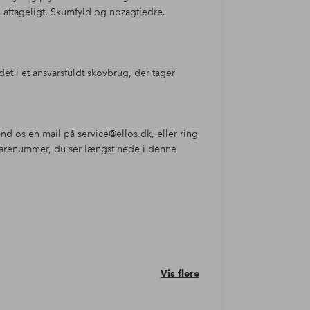
e aftageligt. Skumfyld og nozagfjedre.
et i et ansvarsfuldt skovbrug, der tager
nd os en mail på service@ellos.dk, eller ring
 varenummer, du ser længst nede i denne
Vis flere