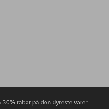
å
30% rabat på den dyreste vare
*