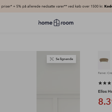
priser* + 5% på allerede nedsatte varer** ved køb over 1500 kr.
Kod
Homeroom
–
Alt
for
hjemmet
til
lav
pris
Se lignende
Farve: Cr
Ellos 
8.3