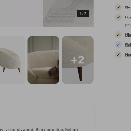
Ny
1
/
7
Pos
pa
Hje
Fle
Nem
+2
iv fyr og plywood. Ben i bøgetræ. Betræk i