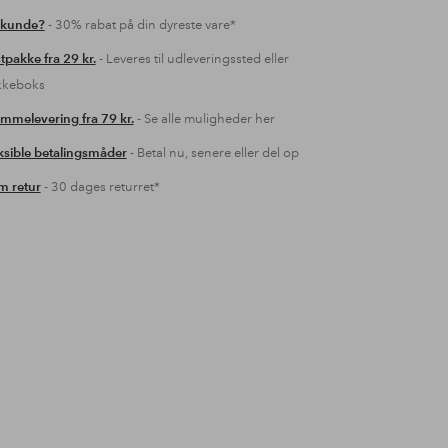
 kunde?
- 30% rabat på din dyreste vare*
tpakke fra 29 kr.
- Leveres til udleveringssted eller
kkeboks
mmelevering fra 79 kr.
- Se alle muligheder her
ksible betalingsmåder
- Betal nu, senere eller del op
 retur
- 30 dages returret*