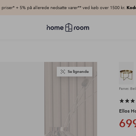
priser* + 5% på allerede nedsatte varer** ved køb over 1500 kr.
Kod
Homeroom
–
Alt
for
hjemmet
til
lav
pris
Se lignende
Farve: Be
Ellos 
699