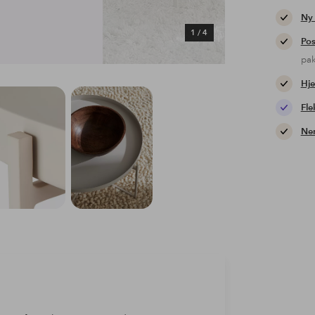
Ny
1
/
4
Pos
pa
Hje
Fle
Nem