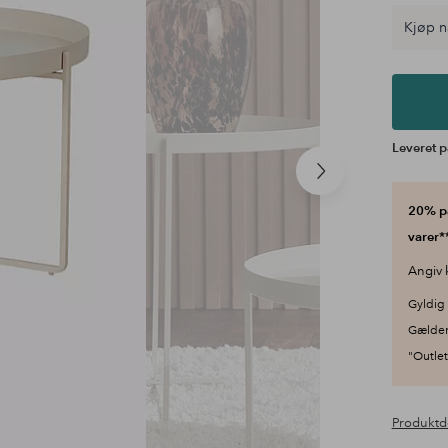
Kjøp n
Leveret p
Næste
produkt
20% på
varer**
Angiv 
Gyldig 
Gælder
"Outlet"
Produktd