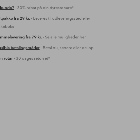
 kunde?
- 30% rabat på din dyreste vare*
tpakke fra 29 kr.
- Leveres til udleveringssted eller
kkeboks
mmelevering fra 79 kr.
- Se alle muligheder her
ksible betalingsmåder
- Betal nu, senere eller del op
 retur
- 30 dages returret*