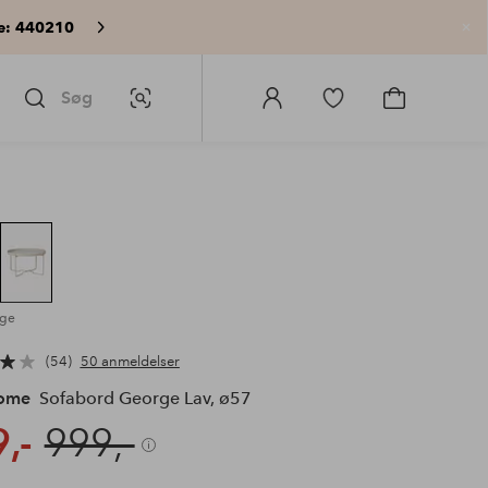
e: 440210
Lu
Søg
Billedsøgning
Log
Gå
Gå
ind
til
til
på
favoritmarkerede
indkøbskur
Homeroom
produkter
ige
54
50 anmeldelser
Home
Sofabord George Lav, ø57
,-
999,-