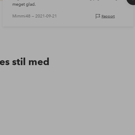
meget glad.
Mimmi48 —
2021-09-21
Rapport
res stil med