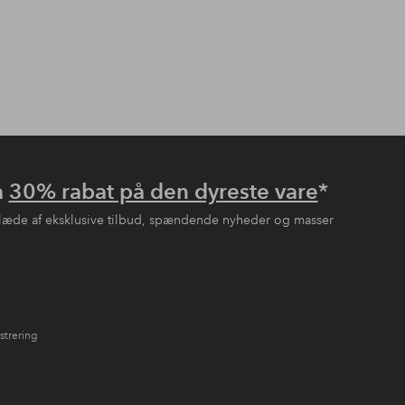
å
30% rabat på den dyreste vare
*
læde af eksklusive tilbud, spændende nyheder og masser
strering