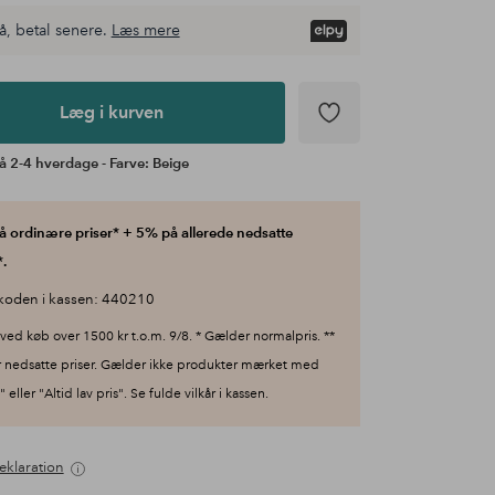
å, betal senere.
Læs mere
Læg i kurven
å 2-4 hverdage - Farve: Beige
 ordinære priser* + 5% på allerede nedsatte
.
koden i kassen: 440210
ved køb over 1500 kr t.o.m. 9/8. * Gælder normalpris. **
 nedsatte priser. Gælder ikke produkter mærket med
 eller "Altid lav pris". Se fulde vilkår i kassen.
eklaration