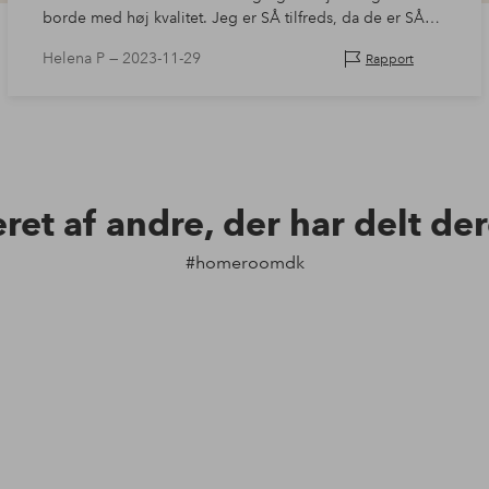
borde med høj kvalitet. Jeg er SÅ tilfreds, da de er SÅ
flotte.
Helena P —
2023-11-29
Rapport
eret af andre, der har delt de
#homeroomdk