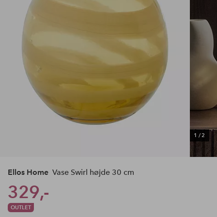
1
/
2
Ellos Home
Vase Swirl højde 30 cm
329,-
OUTLET