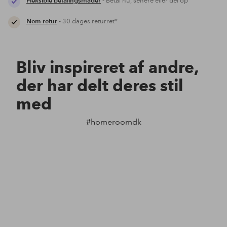
Fleksible betalingsmåder
- Betal nu, senere eller del op
Nem retur
- 30 dages returret*
Bliv inspireret af andre,
der har delt deres stil
med
#homeroomdk