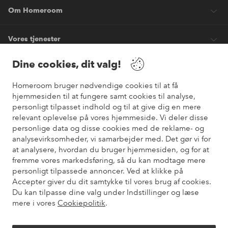
Om Homeroom
Vores tjenester
Dine cookies, dit valg!
Vilkår
Homeroom bruger nødvendige cookies til at få
hjemmesiden til at fungere samt cookies til analyse,
Venner
personligt tilpasset indhold og til at give dig en mere
relevant oplevelse på vores hjemmeside. Vi deler disse
personlige data og disse cookies med de reklame- og
analysevirksomheder, vi samarbejder med. Det gør vi for
Sikre betalinger
at analysere, hvordan du bruger hjemmesiden, og for at
Vil du vide mere om
vores betalingsmuligheder
?
fremme vores markedsføring, så du kan modtage mere
elpy
personligt tilpassede annoncer. Ved at klikke på
Accepter giver du dit samtykke til vores brug af cookies.
Du kan tilpasse dine valg under Indstillinger og læse
mere i vores
Cookiepolitik
.
Danmark - Vælg land