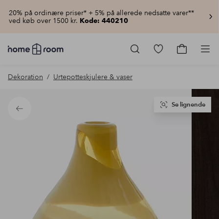
20% på ordinære priser* + 5% på allerede nedsatte varer**
ved køb over 1500 kr.
Kode: 440210
Homeroom
–
Gå
Gå
Pro
Alt
til
til
for
favoritmarkered
indkøbsku
Dekoration
Urtepotteskjulere & vaser
hjemmet
produkter
til
lav
pris
Se lignende
Tilbage