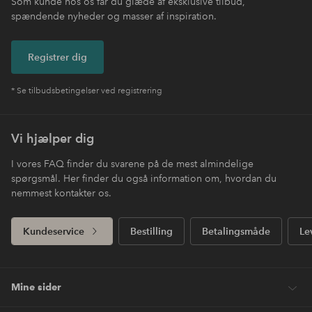
Som kunde hos os får du glæde af eksklusive tilbud,
spændende nyheder og masser af inspiration.
Registrer dig
* Se tilbudsbetingelser ved registrering
Vi hjælper dig
I vores FAQ finder du svarene på de mest almindelige
spørgsmål. Her finder du også information om, hvordan du
nemmest kontakter os.
Kundeservice
Bestilling
Betalingsmåde
Le
Mine sider