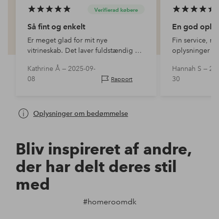
Verifierad købere
Så fint og enkelt
En god oplev
Er meget glad for mit nye
Fin service, n
vitrineskab. Det laver fuldstændig op
oplysninger o
til mine forventninger.
som forventet, a
Kathrine Å —
2025-09-
Hannah S —
20
handel
08
30
Rapport
Oplysninger om bedømmelse
Bliv inspireret af andre,
der har delt deres stil
med
#homeroomdk