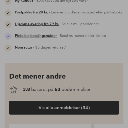
Ny kunde?
- 30% rabat på din dyreste vare*
Postpakke fra 29 kr.
- Leveres til udleveringssted eller pakkeboks
Hjemmelevering fra 79 kr.
- Se alle muligheder her
Fleksible betalingsmåder
- Betal nu, senere eller del op
Nem retur
- 30 dages returret*
Det mener andre
3.8
baseret på
63
bedømmelser
Vis alle anmeldelser (34)