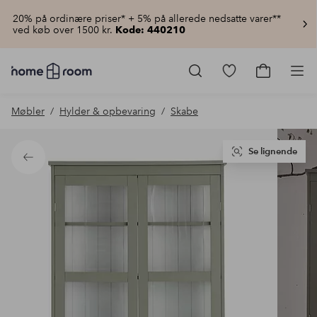
20% på ordinære priser* + 5% på allerede nedsatte varer**
ved køb over 1500 kr.
Kode: 440210
Homeroom
–
Gå
Gå
Pro
Alt
til
til
for
favoritmarkered
indkøbsku
Møbler
Hylder & opbevaring
Skabe
hjemmet
produkter
til
lav
pris
Se lignende
Tilbage