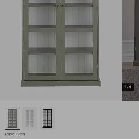
1
/
6
Farve: Grøn