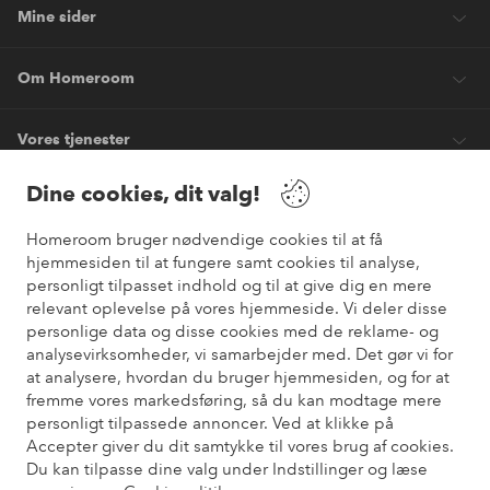
Mine sider
Om Homeroom
Vores tjenester
Dine cookies, dit valg!
Vilkår
Homeroom bruger nødvendige cookies til at få
hjemmesiden til at fungere samt cookies til analyse,
Venner
personligt tilpasset indhold og til at give dig en mere
relevant oplevelse på vores hjemmeside. Vi deler disse
personlige data og disse cookies med de reklame- og
analysevirksomheder, vi samarbejder med. Det gør vi for
Sikre betalinger
at analysere, hvordan du bruger hjemmesiden, og for at
Vil du vide mere om
vores betalingsmuligheder
?
fremme vores markedsføring, så du kan modtage mere
elpy
personligt tilpassede annoncer. Ved at klikke på
Accepter giver du dit samtykke til vores brug af cookies.
Du kan tilpasse dine valg under Indstillinger og læse