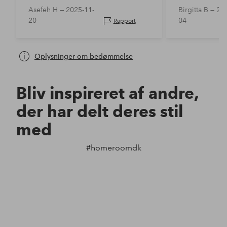
Asefeh H —
2025-11-
Birgitta B —
202
20
04
Rapport
Oplysninger om bedømmelse
Bliv inspireret af andre,
der har delt deres stil
med
#homeroomdk