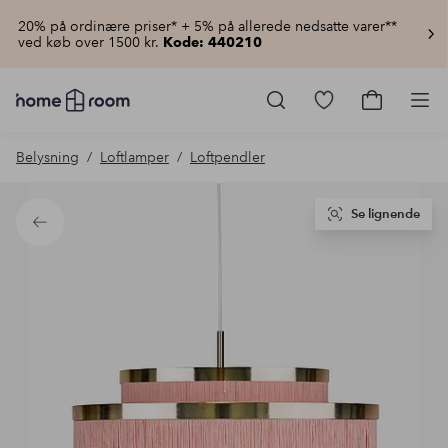
20% på ordinære priser* + 5% på allerede nedsatte varer**
ved køb over 1500 kr.
Kode: 440210
Homeroom
–
Gå
Gå
Pro
Alt
til
til
for
favoritmarkered
indkøbsku
Belysning
Loftlamper
Loftpendler
hjemmet
produkter
til
lav
pris
Se lignende
Tilbage