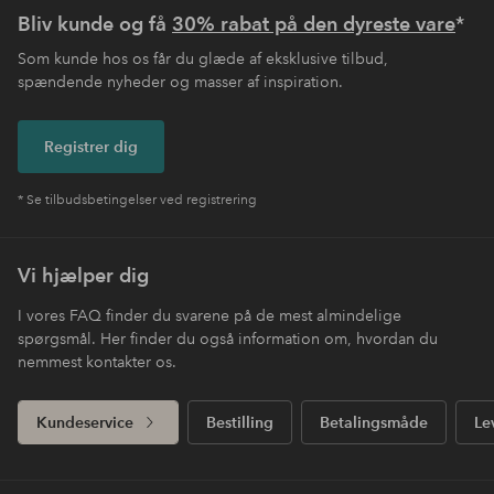
Bliv kunde og få
30% rabat på den dyreste vare
*
Som kunde hos os får du glæde af eksklusive tilbud,
spændende nyheder og masser af inspiration.
Registrer dig
* Se tilbudsbetingelser ved registrering
Vi hjælper dig
I vores FAQ finder du svarene på de mest almindelige
spørgsmål. Her finder du også information om, hvordan du
nemmest kontakter os.
Kundeservice
Bestilling
Betalingsmåde
Le