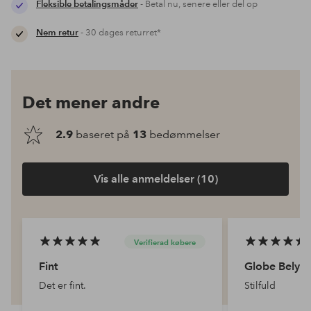
Fleksible betalingsmåder
- Betal nu, senere eller del op
Nem retur
- 30 dages returret*
Det mener andre
2.9
baseret på
13
bedømmelser
Vis alle anmeldelser (10)
Verifierad købere
Fint
Globe Belysn
Det er fint.
Stilfuld