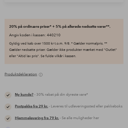
20% på ordinære priser* + 5% på allerede nedsatte varer**.
Angiv koden i kassen: 440210
Gyldig ved køb over 1500 kr t.o.m. 9/8. * Gælder normalpris. **
Gælder nedsatte priser. Gælder ikke produkter mærket med "Outlet"
eller "Altid lav pris". Se fulde vilkår i kassen.
Produktdeklaration
Ny kunde?
- 30% rabat på din dyreste vare*
Postpakke fra 29 kr.
- Leveres til udleveringssted eller pakkeboks
Hjemmelevering fra 79 kr.
- Se alle muligheder her