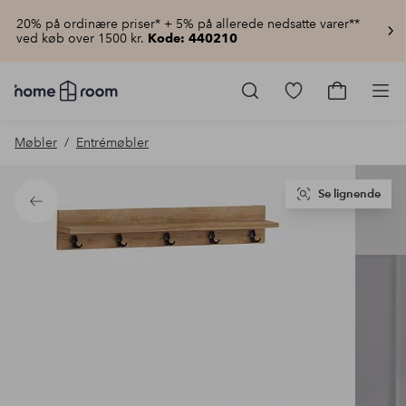
20% på ordinære priser* + 5% på allerede nedsatte varer**
ved køb over 1500 kr.
Kode: 440210
Homeroom
–
Gå
Gå
Pro
Alt
til
til
for
favoritmarkered
indkøbsku
Møbler
Entrémøbler
hjemmet
produkter
til
lav
pris
Se lignende
Tilbage