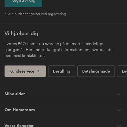
Registrer dig
* Se tilbudsbetingelser ved registrering
Vi hjælper dig
I vores FAQ finder du svarene på de mest almindelige
spørgsmål. Her finder du også information om, hvordan du
nemmest kontakter os.
Kundeservice
Bestilling
Betalingsmåde
Le
Mine sider
Om Homeroom
Vores tjenester