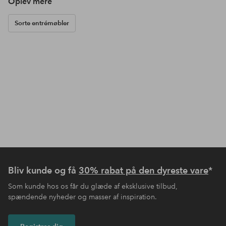
Oplev mere
Sorte entrémøbler
Bliv kunde og få
30% rabat på den dyreste vare
*
Som kunde hos os får du glæde af eksklusive tilbud,
spændende nyheder og masser af inspiration.