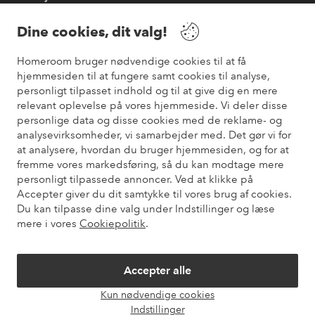
Dine cookies, dit valg!
Vilkår
Homeroom bruger nødvendige cookies til at få
hjemmesiden til at fungere samt cookies til analyse,
Venner
personligt tilpasset indhold og til at give dig en mere
relevant oplevelse på vores hjemmeside. Vi deler disse
personlige data og disse cookies med de reklame- og
analysevirksomheder, vi samarbejder med. Det gør vi for
Sikre betalinger
at analysere, hvordan du bruger hjemmesiden, og for at
Vil du vide mere om
vores betalingsmuligheder
?
fremme vores markedsføring, så du kan modtage mere
elpy
personligt tilpassede annoncer. Ved at klikke på
Accepter giver du dit samtykke til vores brug af cookies.
Du kan tilpasse dine valg under Indstillinger og læse
mere i vores
Cookiepolitik
.
Danmark - Vælg land
Accepter alle
Instagram
Facebook
Pinterest
Youtube
Kun nødvendige cookies
Åbn
Indstillinger
chat