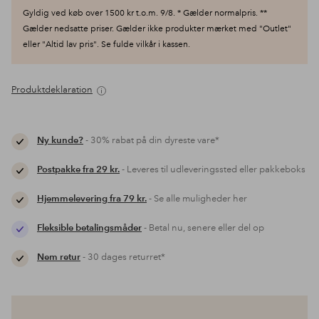
Gyldig ved køb over 1500 kr t.o.m. 9/8. * Gælder normalpris. **
Gælder nedsatte priser. Gælder ikke produkter mærket med "Outlet"
eller "Altid lav pris". Se fulde vilkår i kassen.
Produktdeklaration
Ny kunde?
- 30% rabat på din dyreste vare*
Postpakke fra 29 kr.
- Leveres til udleveringssted eller pakkeboks
Hjemmelevering fra 79 kr.
- Se alle muligheder her
Fleksible betalingsmåder
- Betal nu, senere eller del op
Nem retur
- 30 dages returret*