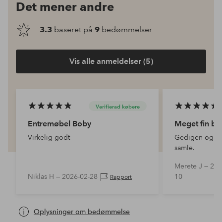
Det mener andre
3.3
baseret på
9
bedømmelser
Vis alle anmeldelser (5)
Verifierad købere
Entremøbel Boby
Meget fin b
Virkelig godt
Gedigen og p
samle.
Merete J —
202
Niklas H —
2026-02-28
10
Rapport
Oplysninger om bedømmelse