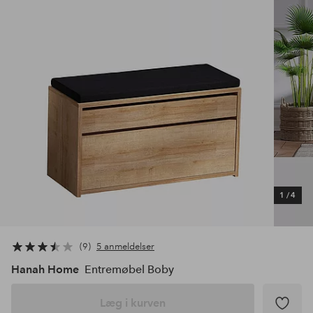
1
/
4
9
5 anmeldelser
Hanah Home
Entremøbel Boby
Læg i kurven