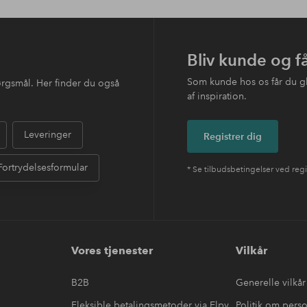
Bliv kunde og f
Som kunde hos os får du g
ørgsmål. Her finder du også
af inspiration.
Leveringer
Registrer dig
Fortrydelsesformular
* Se tilbudsbetingelser ved regi
Vores tjenester
Vilkår
B2B
Generelle vilkår
Fleksible betalingsmetoder via Elpy
Politik om pers