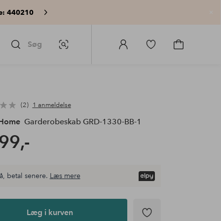
e: 440210
Lu
Søg
Billedsøgning
Log
Gå
Gå
ind
til
til
på
favoritmarkerede
indkøbskur
Homeroom
produkter
2
1 anmeldelse
 Home
Garderobeskab GRD-1330-BB-1
99,-
å, betal senere.
Læs mere
Læg i kurven