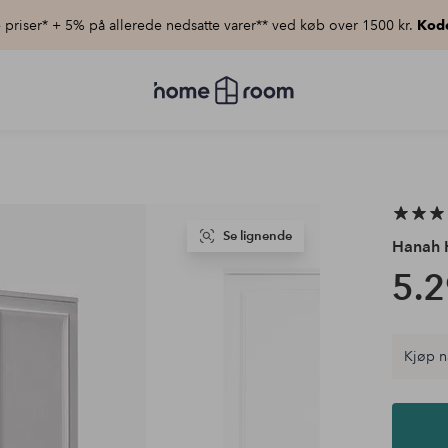
priser* + 5% på allerede nedsatte varer** ved køb over 1500 kr.
Kod
Homeroom
–
Alt
for
hjemmet
til
lav
pris
Se lignende
Hanah
5.2
Kjøp n