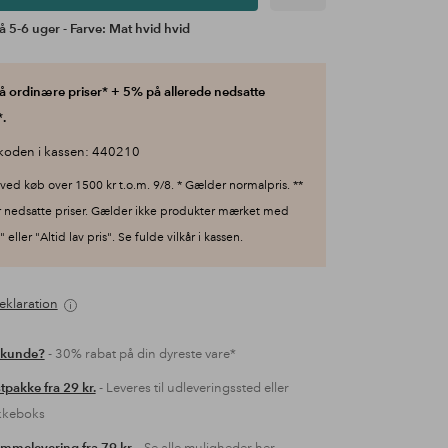
å 5-6 uger - Farve: Mat hvid hvid
 ordinære priser* + 5% på allerede nedsatte
.
koden i kassen: 440210
ved køb over 1500 kr t.o.m. 9/8. * Gælder normalpris. **
 nedsatte priser. Gælder ikke produkter mærket med
 eller "Altid lav pris". Se fulde vilkår i kassen.
eklaration
 kunde?
- 30% rabat på din dyreste vare*
tpakke fra 29 kr.
- Leveres til udleveringssted eller
kkeboks