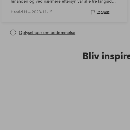
hinanden og ved nærmere eftersyn var alle tre langsider
brudt i stykker, et skab der kostede mig 4298 kr., ringede
Harald H —
2023-11-15
Rapport
ind på hjemmevæ…
Oplysninger om bedømmelse
Bliv inspir