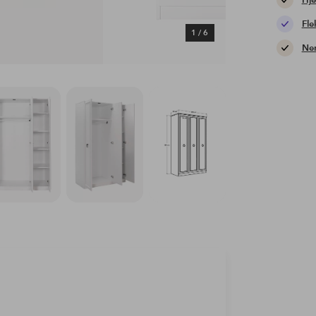
Hje
Fle
1
/
6
Nem