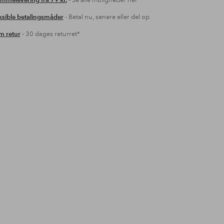
mmelevering fra 79 kr.
- Se alle muligheder her
ksible betalingsmåder
- Betal nu, senere eller del op
 retur
- 30 dages returret*