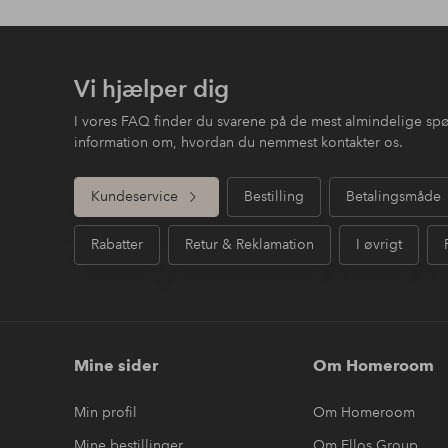
Vi hjælper dig
I vores FAQ finder du svarene på de mest almindelige sp
information om, hvordan du nemmest kontakter os.
Kundeservice
Bestilling
Betalingsmåde
Rabatter
Retur & Reklamation
I øvrigt
Mine sider
Om Homeroom
Min profil
Om Homeroom
Mine bestillinger
Om Ellos Group