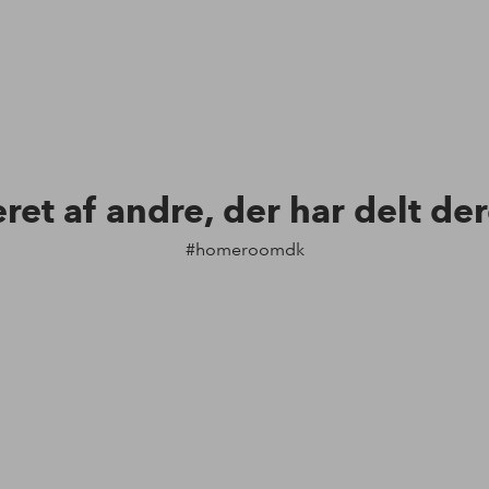
eret af andre, der har delt de
#homeroomdk