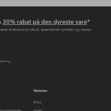
å
30% rabat på den dyreste vare
*
læde af eksklusive tilbud, spændende nyheder og masser
strering
Venner
Ellos
onoplysninger
Jotex