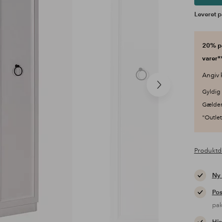
Leveret p
20% på
varer**
Angiv 
Næste
Gyldig 
produkt
Gælder
"Outlet"
Produktd
Ny
Pos
pa