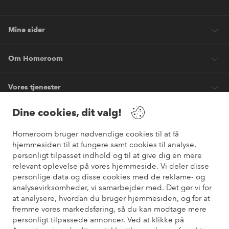
Mine sider
Om Homeroom
Vores tjenester
Dine cookies, dit valg!
Vilkår
Homeroom bruger nødvendige cookies til at få
hjemmesiden til at fungere samt cookies til analyse,
Venner
personligt tilpasset indhold og til at give dig en mere
relevant oplevelse på vores hjemmeside. Vi deler disse
personlige data og disse cookies med de reklame- og
analysevirksomheder, vi samarbejder med. Det gør vi for
Sikre betalinger
at analysere, hvordan du bruger hjemmesiden, og for at
Vil du vide mere om
vores betalingsmuligheder
?
fremme vores markedsføring, så du kan modtage mere
elpy
personligt tilpassede annoncer. Ved at klikke på