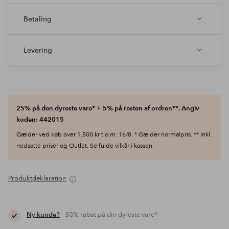
Betaling
Levering
25% på den dyreste vare* + 5% på resten af ordren**. Angiv
koden: 442015
Gælder ved køb over 1.500 kr t.o.m. 16/8. * Gælder normalpris. ** Inkl.
nedsatte priser og Outlet. Se fulde vilkår i kassen.
Produktdeklaration
Ny kunde?
- 30% rabat på din dyreste vare*