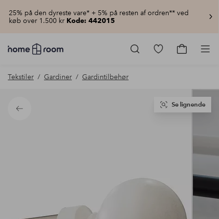
25% på den dyreste vare* + 5% på resten af ordren** ved
køb over 1.500 kr
Kode: 442015
Homeroom
–
Gå
Gå
Pro
Alt
til
til
for
favoritmarkered
indkøbsku
Tekstiler
Gardiner
Gardintilbehør
hjemmet
produkter
til
lav
pris
Se lignende
Tilbage