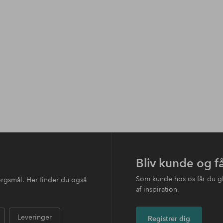
Bliv kunde og f
Som kunde hos os får du g
ørgsmål. Her finder du også
af inspiration.
Leveringer
Registrer dig