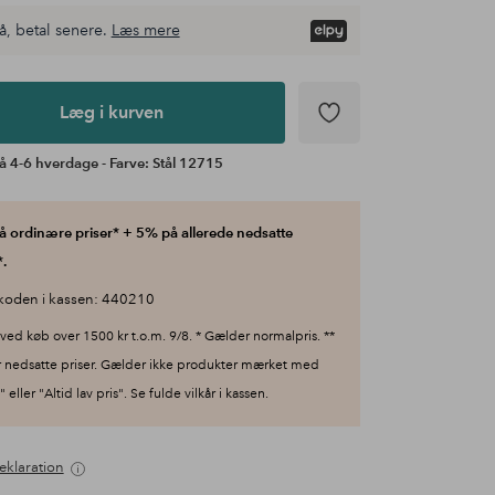
å, betal senere.
Læs mere
Læg i kurven
å 4-6 hverdage - Farve: Stål 12715
 ordinære priser* + 5% på allerede nedsatte
.
koden i kassen: 440210
ved køb over 1500 kr t.o.m. 9/8. * Gælder normalpris. **
 nedsatte priser. Gælder ikke produkter mærket med
 eller "Altid lav pris". Se fulde vilkår i kassen.
eklaration