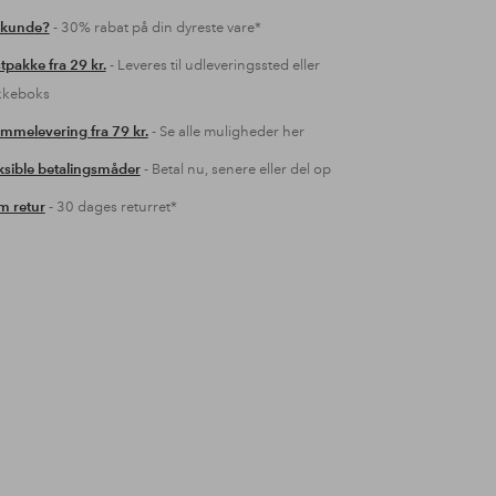
 kunde?
- 30% rabat på din dyreste vare*
tpakke fra 29 kr.
- Leveres til udleveringssted eller
kkeboks
mmelevering fra 79 kr.
- Se alle muligheder her
ksible betalingsmåder
- Betal nu, senere eller del op
 retur
- 30 dages returret*