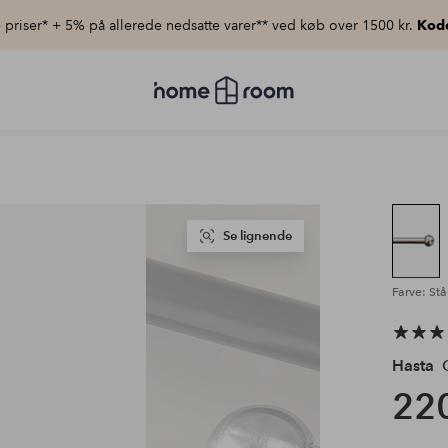
priser* + 5% på allerede nedsatte varer** ved køb over 1500 kr.
Kod
Homeroom
–
Alt
for
hjemmet
til
lav
pris
Se lignende
Farve: St
Hasta
G
220