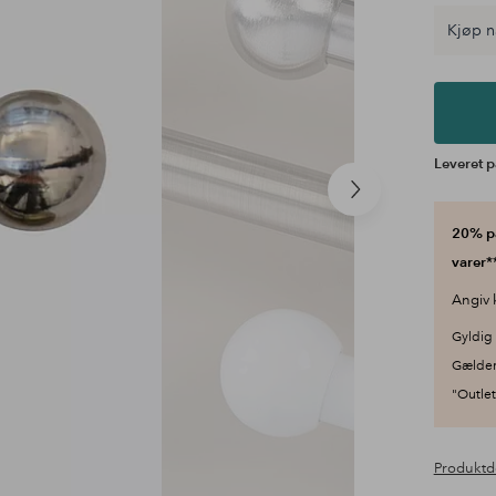
Kjøp n
Leveret p
Næste
produkt
20% på
varer**
Angiv 
Gyldig 
Gælder
"Outlet"
Produktd