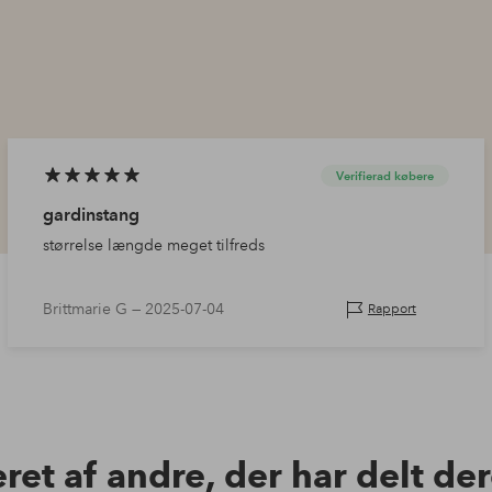
Verifierad købere
gardinstang
størrelse længde meget tilfreds
Brittmarie G —
2025-07-04
Rapport
eret af andre, der har delt de