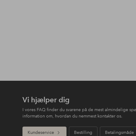
Vi hjælper dig
I vores FAQ finder du svarene på de mest almindelige sp
information om, hvordan du nemmest kontakter os.
Kundeservice
Bestilling
Betalingsmåde