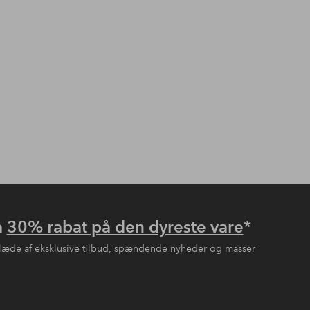
å
30% rabat på den dyreste vare
*
læde af eksklusive tilbud, spændende nyheder og masser