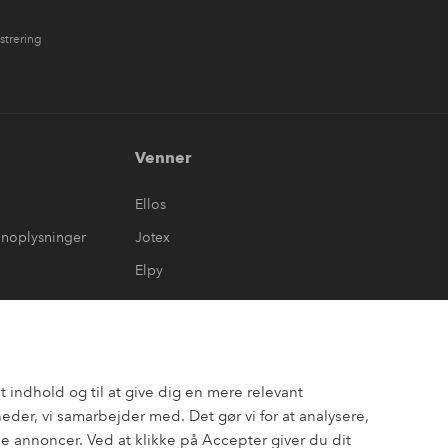
strering
Venner
Ellos
onoplysninger
Jotex
Elpy
 indhold og til at give dig en mere relevant
er, vi samarbejder med. Det gør vi for at analysere,
 annoncer. Ved at klikke på Accepter giver du dit